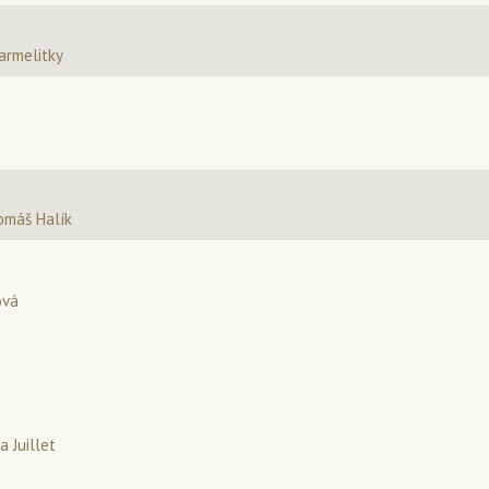
armelitky
omáš Halík
ová
a Juillet