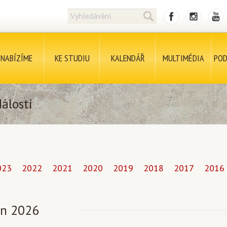
NABÍZÍME
KE STUDIU
KALENDÁŘ
MULTIMÉDIA
POD
álosti
023
2022
2021
2020
2019
2018
2017
2016
n 2026