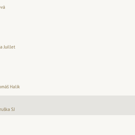
ová
a Juillet
omáš Halík
Hruška SJ