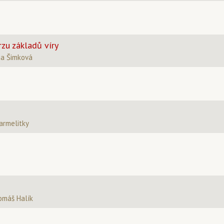
zu základů víry
na Šimková
armelitky
omáš Halík