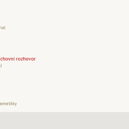
nal
uchovní rozhovor
SJ
armelitky