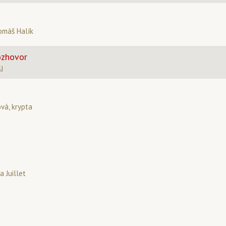
omáš Halík
ozhovor
SJ
ová, krypta
a Juillet