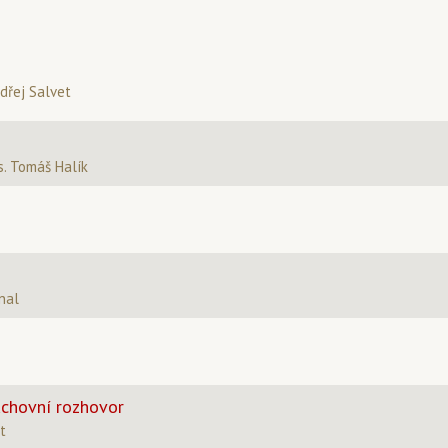
ndřej Salvet
. Tomáš Halík
nal
uchovní rozhovor
t