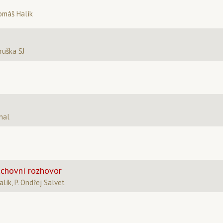
omáš Halík
Hruška SJ
nal
uchovní rozhovor
lík, P. Ondřej Salvet