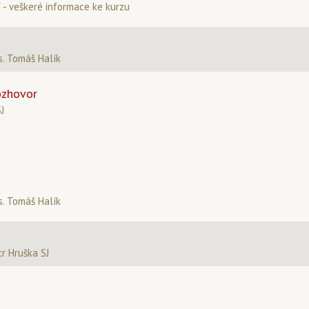
 - veškeré informace ke kurzu
. Tomáš Halík
ozhovor
SJ
. Tomáš Halík
tr Hruška SJ