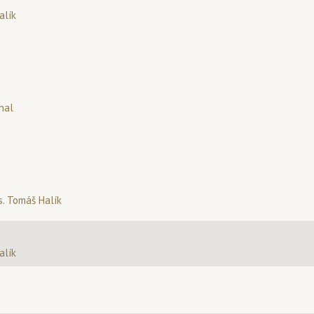
alík
nal
. Tomáš Halík
alík