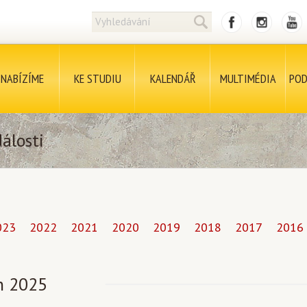
NABÍZÍME
KE STUDIU
KALENDÁŘ
MULTIMÉDIA
POD
álosti
023
2022
2021
2020
2019
2018
2017
2016
en 2025