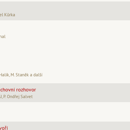
el Kůrka
nal
Halík, M. Staněk a další
uchovní rozhovor
SJ, P. Ondřej Salvet
voří