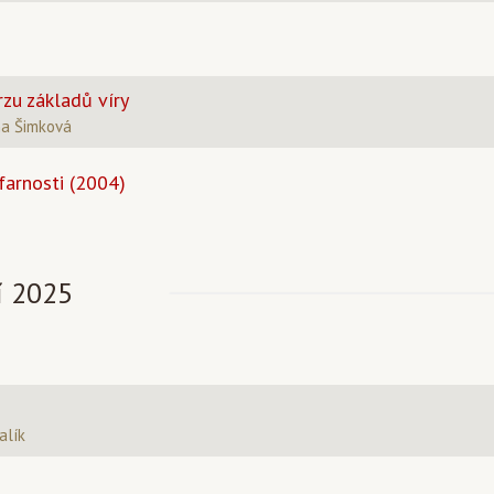
zu základů víry
na Šimková
farnosti (2004)
í 2025
alík