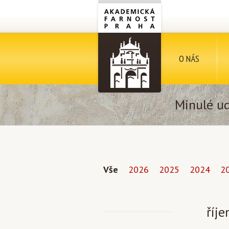
O NÁS
Minulé ud
Vše
2026
2025
2024
2
říj