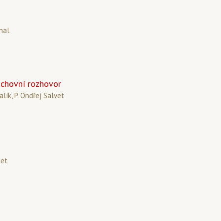
nal
uchovní rozhovor
lík, P. Ondřej Salvet
let