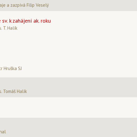
aje a zazpívá Filip Veselý
sv. k zahájení ak. roku
 T. Halík
tr Hruška SJ
. Tomáš Halík
nal