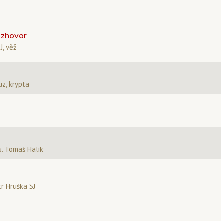
ozhovor
J, věž
uz, krypta
. Tomáš Halík
tr Hruška SJ