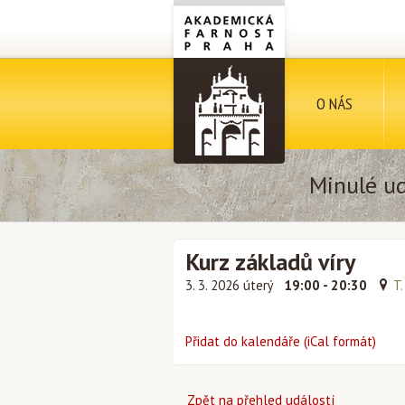
O NÁS
Minulé ud
Kurz základů víry
3. 3. 2026 úterý
19:00 - 20:30
T.
Přidat do kalendáře (iCal formát)
Zpět na přehled událostí