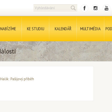
NABÍZÍME
KE STUDIU
KALENDÁŘ
MULTIMÉDIA
POD
álosti
 Halík: Pašijový příběh