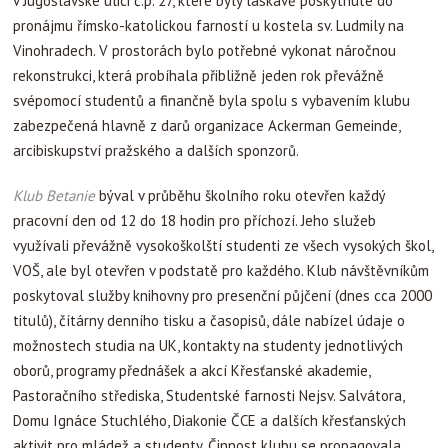
v Jugoslávské ulici č.p. 27, které byly laskavě poskytnuté do
pronájmu římsko-katolickou farností u kostela sv. Ludmily na
Vinohradech. V prostorách bylo potřebné vykonat náročnou
rekonstrukci, která probíhala přibližně jeden rok převážně
svépomocí studentů a finančně byla spolu s vybavením klubu
zabezpečená hlavně z darů organizace Ackerman Gemeinde,
arcibiskupství pražského a dalších sponzorů.
Klub Betanie
býval v průběhu školního roku otevřen každý
pracovní den od 12 do 18 hodin pro příchozí. Jeho služeb
využívali převážně vysokoškolští studenti ze všech vysokých škol,
VOŠ, ale byl otevřen v podstatě pro každého. Klub návštěvníkům
poskytoval služby knihovny pro presenční půjčení (dnes cca 2000
titulů), čítárny denního tisku a časopisů, dále nabízel údaje o
možnostech studia na UK, kontakty na studenty jednotlivých
oborů, programy přednášek a akcí Křesťanské akademie,
Pastoračního střediska, Studentské farnosti Nejsv. Salvátora,
Domu Ignáce Stuchlého, Diakonie ČCE a dalších křesťanských
aktivit pro mládež a studenty. Činnost klubu se propagovala