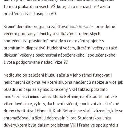
formou plakátů na všech VŠ, kolejích a menzách v Praze a
prostřednictvím časopisu AD.
Kromě denního programu zajišťoval
klub Betanie
i pravidelné
večerní programy. Těmi byla setkávání studentských
společenství, pravidelné besedy o cestování spojené s
promítáním diapozitivů, hudební večery, literární večery a také
diskusní večery s osobnostmi náboženského i společenského
života podporované nadací Vize 97.
Nedlouho po založení klubu začala v jeho rámci fungovat i
nekomerční čajovna, ve které skupina nadšenců nabízela více jak
300 druhů čajů za symbolické ceny. VKH taktéž pořádalo
množství akcí mimo rámec klubu Betanie, například tématické
víkendové akce, výlety, duchovní cvičení, sportovní akce i různé
druhy charitativní činnosti. Klub Betanie se stal i zázemím, kde se
shromažďovali a školili dobrovolníci pro Studentskou linku
důvěry, která byla dalším projektem VKH Praha ve spolupráci s