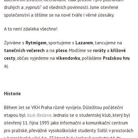
druhých a „vypnutí“ od všedních povinností. Jsme otevřené
společenství a těšíme se na nové tváře i věrné útesáky.
A to není zdaleka všechno!
Zpíváme s
Rytmigem
, sportujeme s
Lazarem
, tancujeme na
tanečních večerech
a na
plese
. Modlíme se
roráty
a
křížové
cesty
, občas vyjedeme na
víkendovku
, pořádáme
Pražskou hru
aj.
Historie
Během let se VKH Praha různě vyvíjelo. Důležitou počáteční
etapou byl
klub Betánie
. Jednalo se o studentský klub, který byl
otevřený 11. října 1995 jako informační a komunikační centrum
pro pražské, převážně vysokoškolské studenty. Sídlil v prostorách