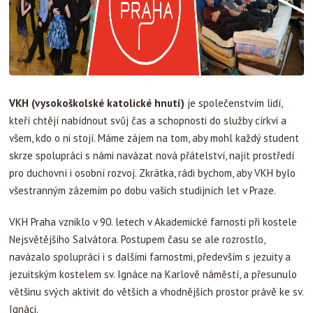
VKH (vysokoškolské katolické hnutí)
je společenstvím lidí,
kteří chtějí nabídnout svůj čas a schopnosti do služby církvi a
všem, kdo o ni stojí. Máme zájem na tom, aby mohl každý student
skrze spolupráci s námi navázat nová přátelství, najít prostředí
pro duchovní i osobní rozvoj. Zkrátka, rádi bychom, aby VKH bylo
všestranným zázemím po dobu vašich studijních let v Praze.
VKH Praha vzniklo v 90. letech v Akademické farnosti při kostele
Nejsvětějšího Salvátora. Postupem času se ale rozrostlo,
navázalo spolupráci i s dalšími farnostmi, především s jezuity a
jezuitským kostelem sv. Ignáce na Karlově náměstí, a přesunulo
většinu svých aktivit do větších a vhodnějších prostor právě ke sv.
Ignáci.