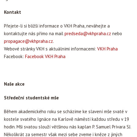
Kontakt
Přejete-li si bližší informace o VKH Praha, neváhejte a
kontaktujte nás přímo na mail
predseda@vkhpraha.cz
nebo
propagace@vkhpraha.cz
.
Webové stránky VKH s aktuálními informacemi:
VKH Praha
Facebook:
Facebook VKH Praha
Naše akce
Středeční studentské mše
Během akademického roku se scházíme ke slavení mše svaté v
kostele svatého Ignáce na Karlově náměstí každou středu v 19
hodin. Mši svatou slouží většinou nás kaplan P. Samuel Prívara SJ.
Několikrát za semestr však mezi sebe zveme i kněze z jiných