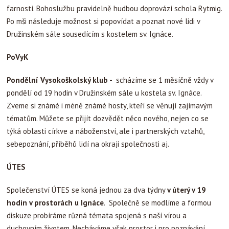
farností. Bohoslužbu pravidelně hudbou doprovází schola Rytmig.
Po mši následuje možnost si popovídat a poznat nové lidi v
Družinském sále sousedícím s kostelem sv. Ignáce.
PoVyK
Pondělní Vysokoškolský klub -
scházíme se 1 měsíčně vždy v
pondělí od 19 hodin v Družinském sále u kostela sv. Ignáce.
Zveme si známé i méně známé hosty, kteří se věnují zajímavým
tématům. Můžete se přijít dozvědět něco nového, nejen co se
týká oblasti církve a náboženství, ale i partnerských vztahů,
sebepoznání, příběhů lidí na okraji společnosti aj.
ÚTES
Společenství ÚTES se koná jednou za dva týdny
v úterý v 19
hodin v prostorách u Ignáce
. Společně se modlíme a formou
diskuze probíráme různá témata spojená s naší vírou a
duchovním životem. Necháváme však prostor i pro poznávání