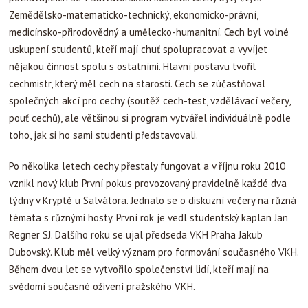
Zemědělsko-matematicko-technický, ekonomicko-právní,
medicínsko-přirodovědný a umělecko-humanitní. Cech byl volné
uskupení studentů, kteří mají chuť spolupracovat a vyvíjet
nějakou činnost spolu s ostatními. Hlavní postavu tvořil
cechmistr, který měl cech na starosti. Cech se zúčastňoval
společných akcí pro cechy (soutěž cech-test, vzdělávací večery,
pouť cechů), ale většinou si program vytvářel individuálně podle
toho, jak si ho sami studenti představovali.
Po několika letech cechy přestaly fungovat a v říjnu roku 2010
vznikl nový klub První pokus provozovaný pravidelně každé dva
týdny v Kryptě u Salvátora. Jednalo se o diskuzní večery na různá
témata s různými hosty. První rok je vedl studentský kaplan Jan
Regner SJ. Dalšího roku se ujal předseda VKH Praha Jakub
Dubovský. Klub měl velký význam pro formování současného VKH.
Během dvou let se vytvořilo společenství lidí, kteří mají na
svědomí současné oživení pražského VKH.