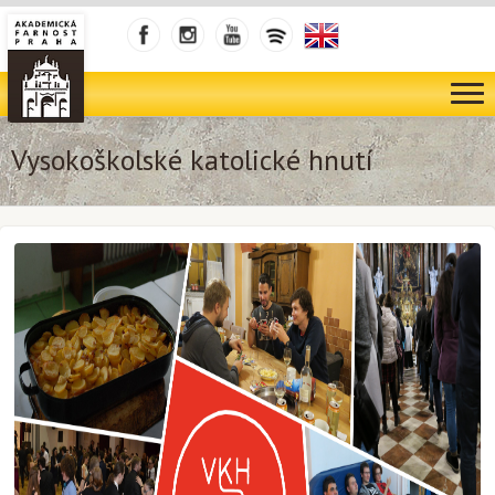
Vysokoškolské katolické hnutí