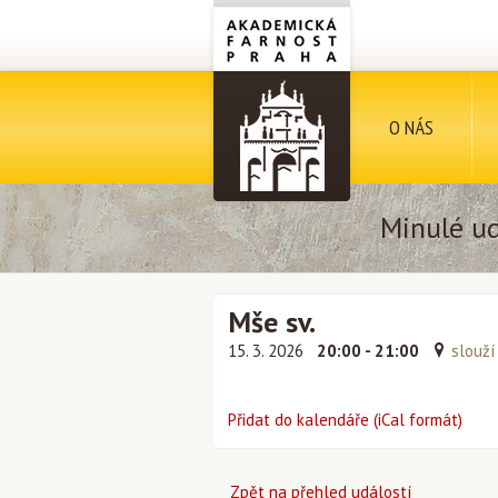
O NÁS
Minulé ud
Mše sv.
15. 3. 2026
20:00 - 21:00
slouží
Přidat do kalendáře (iCal formát)
Zpět na přehled událostí