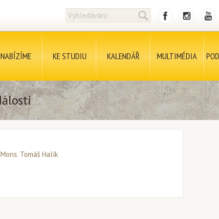
NABÍZÍME
KE STUDIU
KALENDÁŘ
MULTIMÉDIA
POD
álosti
 Mons. Tomáš Halík