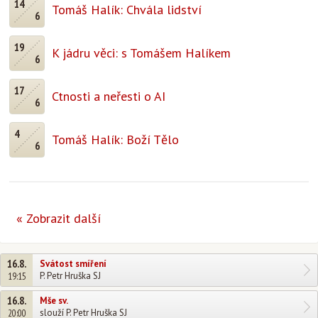
14
Tomáš Halík: Chvála lidství
6
19
K jádru věci: s Tomášem Halíkem
6
17
Ctnosti a neřesti o AI
6
4
Tomáš Halík: Boží Tělo
6
« Zobrazit další
16.8.
Svátost smíření
P. Petr Hruška SJ
19:15
16.8.
Mše sv.
slouží P. Petr Hruška SJ
20:00