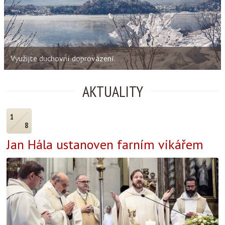
Využijte duchovní doprovázení.
AKTUALITY
1
8
Jan Hála ustanoven farním vikářem