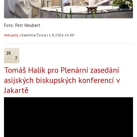
Foto: Petr Neubert
Aktuality
|
Kateřina Černá
|
1.8.2026 14:00
20
7
Tomáš Halík pro Plenární zasedání
asijských biskupských konferencí v
Jakartě