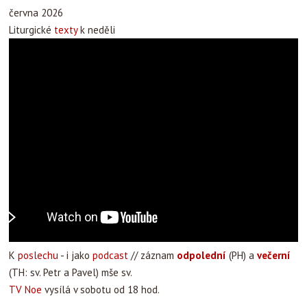
června 2026
Liturgické
texty
k neděli
K
poslechu
- i jako
podcast
// záznam
odpolední
(PH) a
večerní
(TH: sv. Petr a Pavel) mše sv.
TV Noe
vysílá v sobotu od 18 hod.