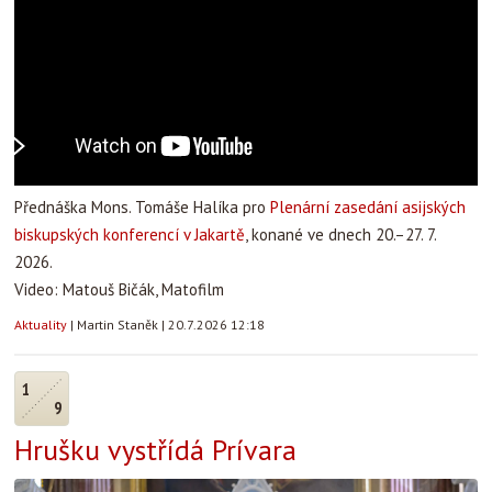
Přednáška Mons. Tomáše Halíka pro
Plenární zasedání asijských
biskupských konferencí v Jakartě
, konané ve dnech 20.–27. 7.
2026.
Video: Matouš Bičák, Matofilm
Aktuality
|
Martin Staněk
|
20.7.2026 12:18
1
9
Hrušku vystřídá Prívara