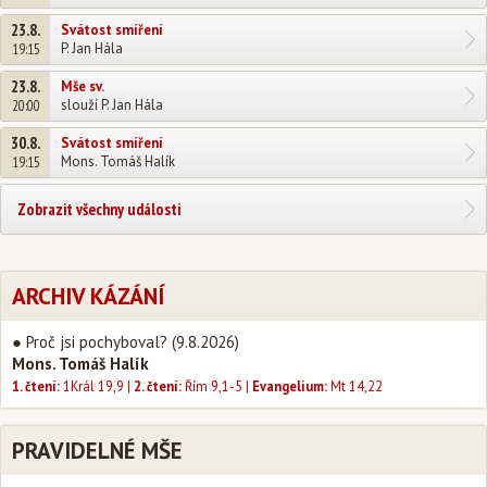
23.8.
Svátost smíření
P. Jan Hála
19:15
23.8.
Mše sv.
slouží P. Jan Hála
20:00
30.8.
Svátost smíření
Mons. Tomáš Halík
19:15
Zobrazit všechny události
ARCHIV KÁZÁNÍ
● Proč jsi pochyboval?
(9.8.2026)
Mons. Tomáš Halík
1. čtení:
1Král 19,9 |
2. čtení:
Řím 9,1-5 |
Evangelium:
Mt 14,22
PRAVIDELNÉ MŠE