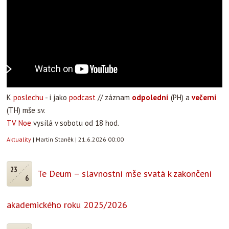
K
poslechu
- i jako
podcast
// záznam
odpolední
(PH) a
večerní
(TH) mše sv.
TV Noe
vysílá v sobotu od 18 hod.
Aktuality
|
Martin Staněk
|
21.6.2026 00:00
23
Te Deum – slavnostní mše svatá k zakončení
6
akademického roku 2025/2026