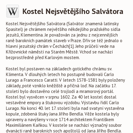
Kostel Nejsvětějšího Salvátora
Kostel Nejsvětějšího Salvátora (Salvátor znamená latinsky
Spasitel) je chrámem největšího někdejšího pražského sídla
jezuitů, Klementina. Je považován za jednu z nejcennějších
raně barokních památek staveb v Praze. Dřív se též jednalo o
hlavní jezuitský chrám v Čechách[1]. Jeho průčelí vede na
Křižovnické náměstí na Starém Městě. Vchod se nachází
bezprostředně před Karlovým mostem.
Kostel byl postaven na základech gotického chrámu sv.
Klimenta. V dlouhých letech ho postupně budovali Carlo
Lurago a Francesco Caratti. V letech 1578-1581 byly položeny
základy, poté vzniklo kněžiště a příčná loď. Na začátku 17.
století bylo dostavěno celé trojlodí a mramorový portál.
Kostel byl vysvěcen v srpnu 1602. Za 40 let kostel dostal
vestavěné empory a štukovou výzdobu. Výstavbu řídil Carlo
Lurago. Na konci 40. let 17. století byla nad svatyní vystavěna
kopule, zdobená štuky Jana Jiřího Bendla. Věže kostela byly
upraveny a navýšeny v roce 1714 architektem Františkem
Maximiliánem Kaňkou. V kostele se nachází význačný soubor
dvanácti raně barokních soch apoštolů od Jana Jiřího Bendla.