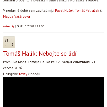
Setkání proběhlo v Rytířském sále zámku v Moravské Třebové.
V nedávné době sem zavítali mj. i
Pavel Hošek
,
Tomáš Petráček
či
Magda Vašáryová
.
Aktuality
|
FiLiP
|
3.7.2026 19:00
21
6
Tomáš Halík: Nebojte se lidí
Promluva Mons. Tomáše Halíka ke
12. neděli v mezidobí
21.
června 2026
Liturgické
texty
k neděli