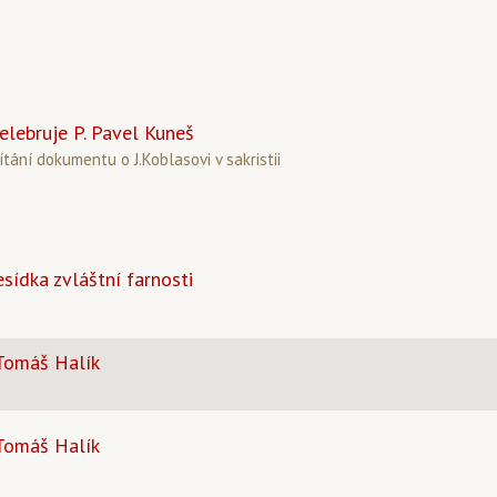
elebruje P. Pavel Kuneš
ítání dokumentu o J.Koblasovi v sakristii
sídka zvláštní farnosti
 Tomáš Halík
 Tomáš Halík