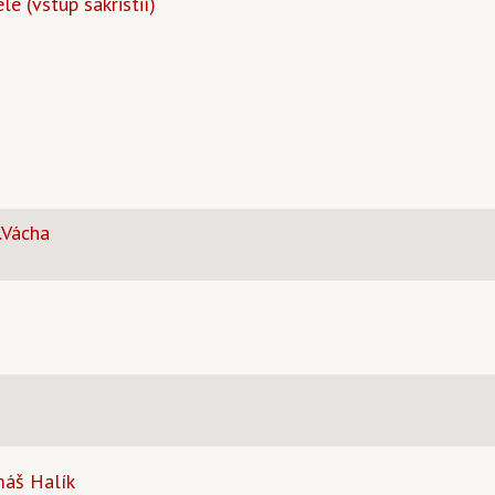
le (vstup sakristií)
.Vácha
máš Halík