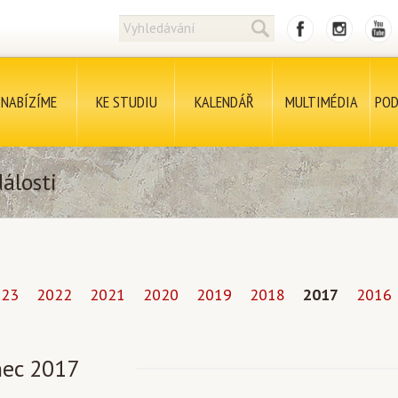
NABÍZÍME
KE STUDIU
KALENDÁŘ
MULTIMÉDIA
POD
álosti
023
2022
2021
2020
2019
2018
2017
2016
nec 2017