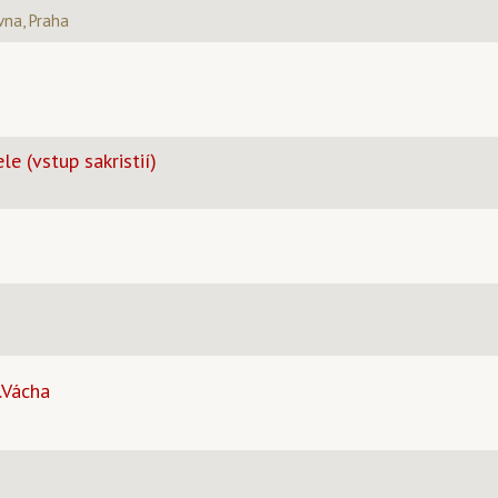
vna, Praha
le (vstup sakristií)
.Vácha