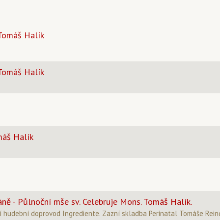
 Tomáš Halík
 Tomáš Halík
máš Halík
áně - Půlnoční mše sv. Celebruje Mons. Tomáš Halík.
 hudební doprovod Ingrediente. Zazní skladba Perinatal Tomáše Rein