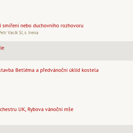
i smíření nebo duchovního rozhovoru
etr Vacík SJ, s. Irena
ie
stavba Betléma a předvánoční úklid kostela
rchestru UK, Rybova vánoční mše