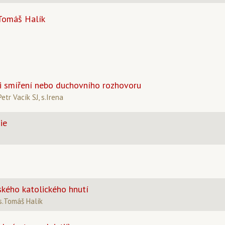
 Tomáš Halík
i smíření nebo duchovního rozhovoru
etr Vacík SJ, s.Irena
ie
kého katolického hnutí
s.Tomáš Halík