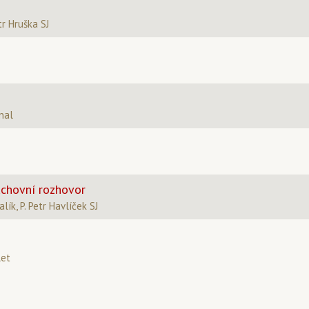
tr Hruška SJ
nal
uchovní rozhovor
ík, P. Petr Havlíček SJ
let