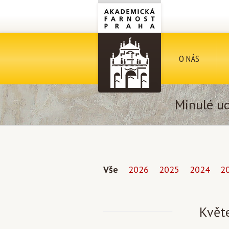
O NÁS
Minulé ud
Vše
2026
2025
2024
2
Květ