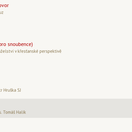
ovor
uz
pro snoubence)
želství v křesťanské perspektivě
tr Hruška SJ
. Tomáš Halík