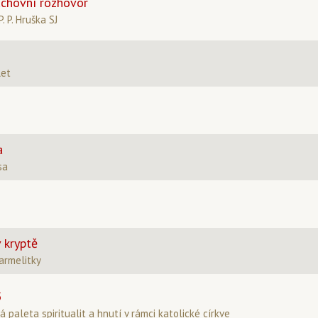
uchovní rozhovor
P. P. Hruška SJ
let
a
sa
 kryptě
armelitky
5
á paleta spiritualit a hnutí v rámci katolické církve