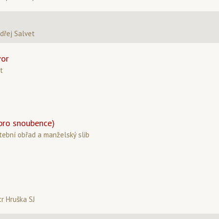
ndřej Salvet
vor
t
pro snoubence)
tební obřad a manželský slib
tr Hruška SJ