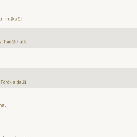
tr Hruška SJ
. Tomáš Halík
 Török a další
nal