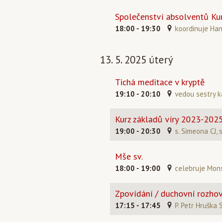
Společenství absolventů Kur
18:00 - 19:30
koordinuje Ha
13. 5. 2025 úterý
Tichá meditace v kryptě
19:10 - 20:10
vedou sestry k
Kurz základů víry 2023-202
19:00 - 20:30
s. Simeona CJ, 
Mše sv.
18:00 - 19:00
celebruje Mons
Zpovídání / duchovní rozho
17:15 - 17:45
P. Petr Hruška 