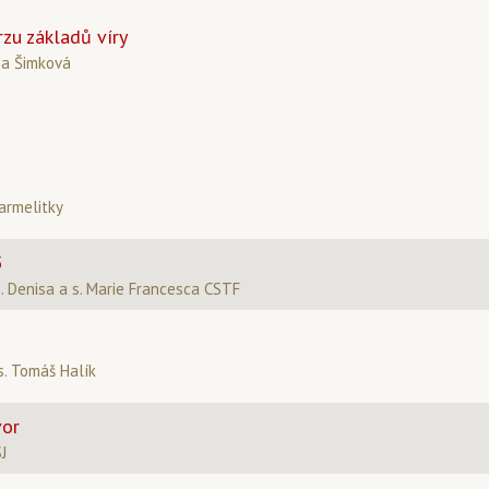
zu základů víry
na Šimková
armelitky
5
s. Denisa a s. Marie Francesca CSTF
. Tomáš Halík
vor
SJ