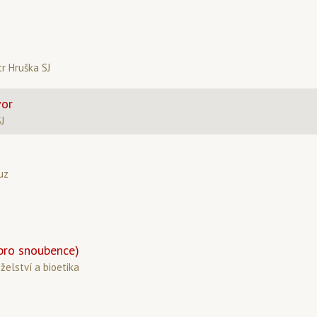
tr Hruška SJ
vor
SJ
uz
pro snoubence)
želství a bioetika