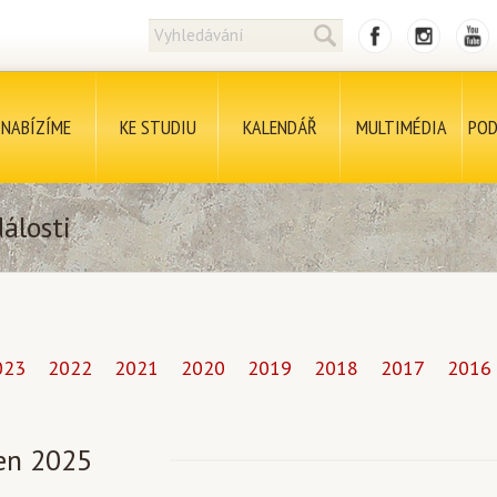
NABÍZÍME
KE STUDIU
KALENDÁŘ
MULTIMÉDIA
POD
álosti
023
2022
2021
2020
2019
2018
2017
2016
en 2025