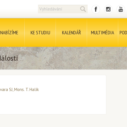
NABÍZÍME
KE STUDIU
KALENDÁŘ
MULTIMÉDIA
POD
álosti
rívara SJ, Mons. T. Halík