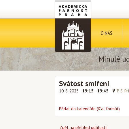
O NÁS
Minulé ud
Svátost smíření
10. 8. 2025
19:15 - 19:45
P. S. P
Přidat do kalendáře (iCal formát)
Zpět na přehled událostí