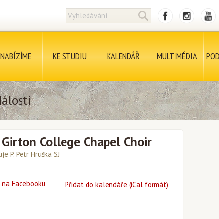
NABÍZÍME
KE STUDIU
KALENDÁŘ
MULTIMÉDIA
POD
álosti
Girton College Chapel Choir
je P. Petr Hruška SJ
 na Facebooku
Přidat do kalendáře (iCal formát)