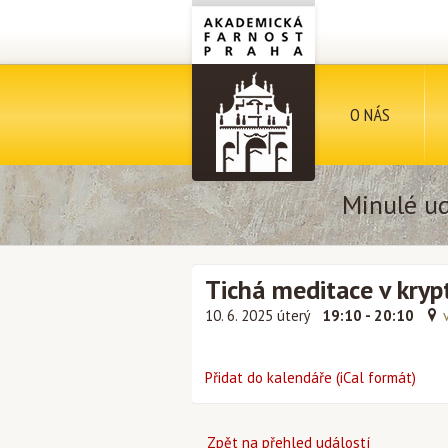
O NÁS
Minulé ud
Tichá meditace v kryp
10. 6. 2025 úterý
19:10 - 20:10
Přidat do kalendáře (iCal formát)
Zpět na přehled událostí