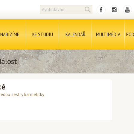
NABÍZÍME
KE STUDIU
KALENDÁŘ
MULTIMÉDIA
POD
álosti
tě
vedou sestry karmelitky