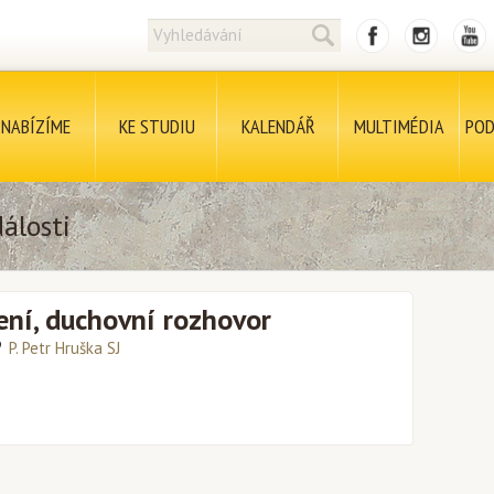
NABÍZÍME
KE STUDIU
KALENDÁŘ
MULTIMÉDIA
POD
álosti
ení, duchovní rozhovor
P. Petr Hruška SJ