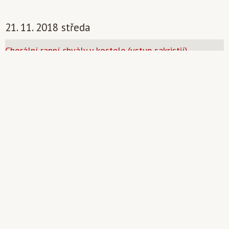
21. 11. 2018 středa
Chorální ranní chvály v kostele (vstup sakristií)
07:00 - 08:30
Výročí slavnostního vyhlášení Akademické farnosti
(2004)
celý den
20. 11. 2018 úterý
Kurz Základy víry: Marek Orko Vácha
19:00 - 20:30
Nekoná se! Duchovní pohotovost P. M.O.Vácha
19:00 - 20:30