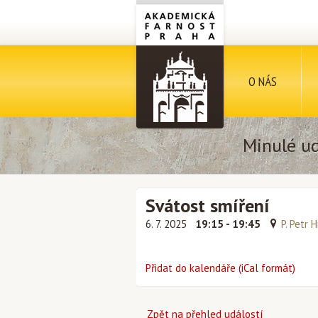
O NÁS
Minulé ud
Svátost smíření
6. 7. 2025
19:15 - 19:45
P. Petr 
Přidat do kalendáře (iCal formát)
Zpět na přehled událostí