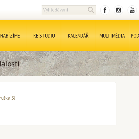
NABÍZÍME
KE STUDIU
KALENDÁŘ
MULTIMÉDIA
POD
álosti
Hruška SJ