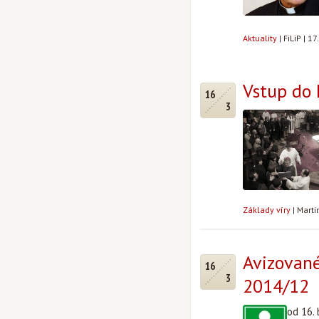
Aktuality
|
FiLiP
|
17
Vstup do
16
3
Základy víry
|
Marti
Avizované
16
3
2014/12
od 16.