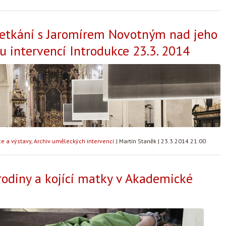
setkání s Jaromírem Novotným nad jeho
 intervencí Introdukce 23.3. 2014
e a výstavy
,
Archiv uměleckých intervencí
|
Martin Staněk
|
23.3.2014 21:00
rodiny a kojící matky v Akademické