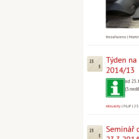
Nezařazeno
|
Marti
Týden na 
23
3
2014/13
od 23.
(3.nedě
Aktuality
|
FiLiP
|
23
Seminář o
23
3