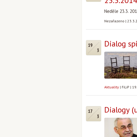
23.3.201
Neděle 23.3. 201
Nezařazeno
|
23.3.
Dialog spi
19
3
Aktuality
|
FiLiP
|
19
Dialogy (u
17
3