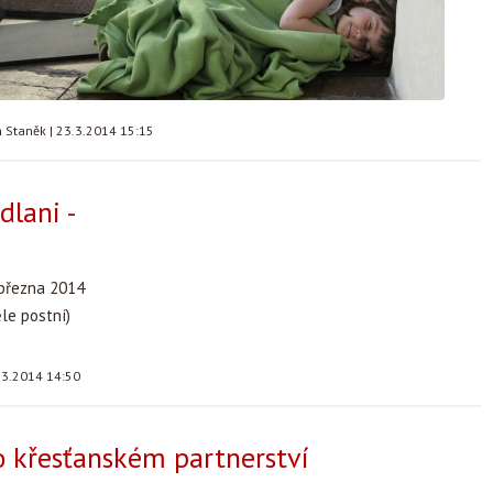
n Staněk
|
23.3.2014 15:15
dlani -
 března 2014
le postní)
.3.2014 14:50
 křesťanském partnerství