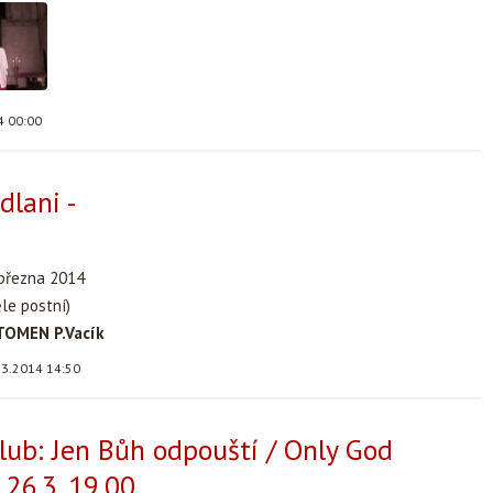
4 00:00
dlani -
 března 2014
le postní)
TOMEN P.Vacík
.3.2014 14:50
lub: Jen Bůh odpouští / Only God
 26.3. 19.00