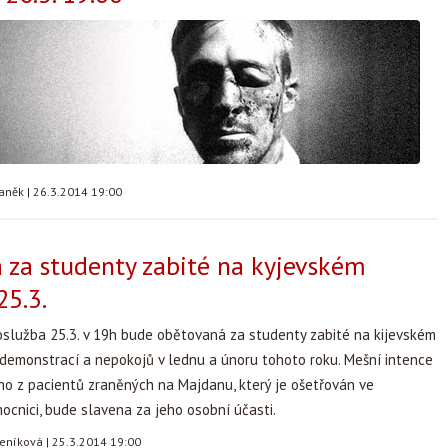
taněk
|
26.3.2014 19:00
 za studenty zabité na kyjevském
5.3.
služba 25.3. v 19h bude obětovaná za studenty zabité na kijevském
emonstrací a nepokojů v lednu a únoru tohoto roku. Mešní intence
o z pacientů zraněných na Majdanu, který je ošetřován ve
cnici, bude slavena za jeho osobní účasti.
teníková
|
25.3.2014 19:00