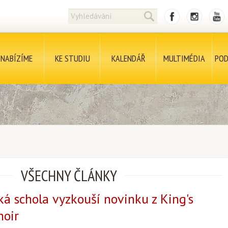
NABÍZÍME
KE STUDIU
KALENDÁŘ
MULTIMÉDIA
POD
VŠECHNY ČLÁNKY
ká schola vyzkouší novinku z King's
hoir