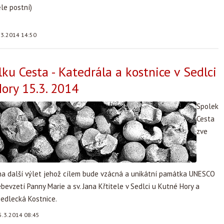
le postní)
.3.2014 14:50
lku Cesta - Katedrála a kostnice v Sedlci
ory 15.3. 2014
Spolek
Cesta
zve
 na další výlet jehož cílem bude vzácná a unikátní památka UNESCO
bevzetí Panny Marie a sv. Jana Křtitele v Sedlci u Kutné Hory a
dlecká Kostnice.
5.3.2014 08:45