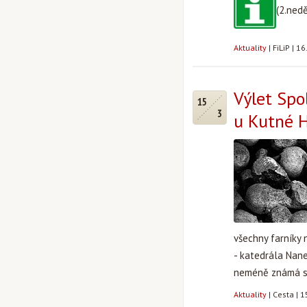
(2.nedě
Aktuality
|
FiLiP
|
16
Výlet Spo
15
3
u Kutné H
všechny farníky
- katedrála Nane
neméně známá se
Aktuality
|
Cesta
|
1