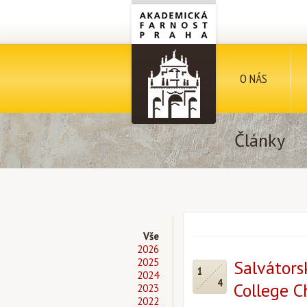
O NÁS
Články
Vše
2026
2025
Salvátors
1
2024
4
College C
2023
2022