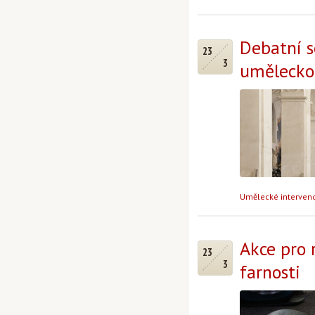
Debatní 
23
3
uměleckou
Umělecké intervenc
Akce pro 
23
3
farnosti