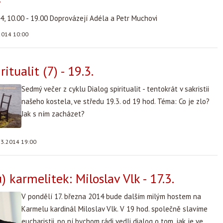
4
4, 10.00 - 19.00 Doprovázejí Adéla a Petr Muchovi
2014 10:00
ritualit (7) - 19.3.
Sedmý večer z cyklu Dialog spiritualit - tentokrát v sakristii
našeho kostela, ve středu 19.3. od 19 hod. Téma: Co je zlo?
Jak s ním zacházet?
.3.2014 19:00
) karmelitek: Miloslav Vlk - 17.3.
V pondělí 17. března 2014 bude dalším milým hostem na
Karmelu kardinál Miloslav Vlk. V 19 hod. společně slavíme
eucharistii, po ní bychom rádi vedli dialog o tom, jak je ve