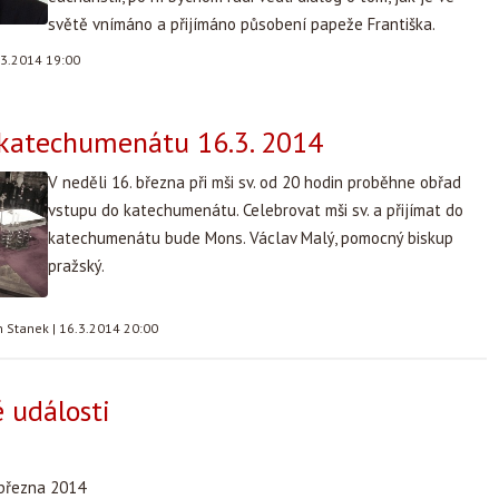
světě vnímáno a přijímáno působení papeže Františka.
.3.2014 19:00
 katechumenátu 16.3. 2014
V neděli 16. března při mši sv. od 20 hodin proběhne obřad
vstupu do katechumenátu. Celebrovat mši sv. a přijímat do
katechumenátu bude Mons. Václav Malý, pomocný biskup
pražský.
n Stanek
|
16.3.2014 20:00
 události
 března 2014