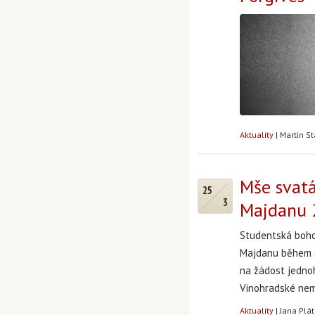
Aktuality
|
Martin S
Mše svatá
25
3
Majdanu 2
Studentská boho
Majdanu během d
na žádost jednoh
Vinohradské nemo
Aktuality
|
Jana Plá