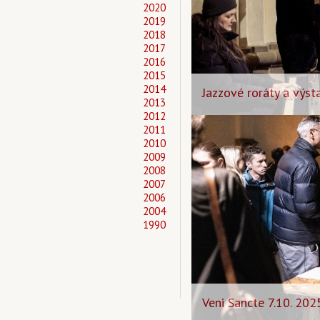
2020
2019
2018
2017
2016
2015
2014
Jazzové roráty a výs
2013
2012
2011
2010
2009
2008
2007
2006
2004
1990
Veni Sancte 7.10. 202