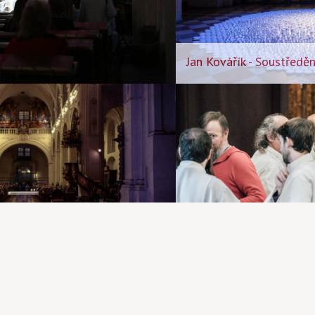
Jan Kovářík - Soustředěn
Slavnostní Veni Sancte -
3
akademického roku v úte