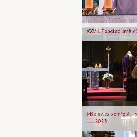
XXVII. Popelec umělců
Mše sv. za zemřelé -
11. 2023