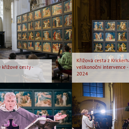
Křížová cesta z Krickerh
 křížové cesty -
velikonoční intervence - I
2024