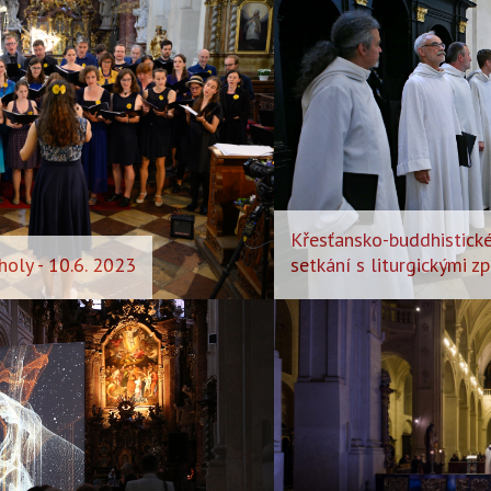
Křesťansko-buddhistické
holy - 10.6. 2023
setkání s liturgickými z