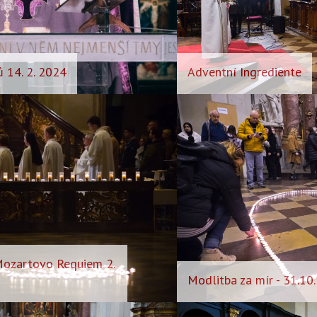
 14. 2. 2024
Adventní Ingrediente
 Mozartovo Requiem 2.
Modlitba za mír - 31.10