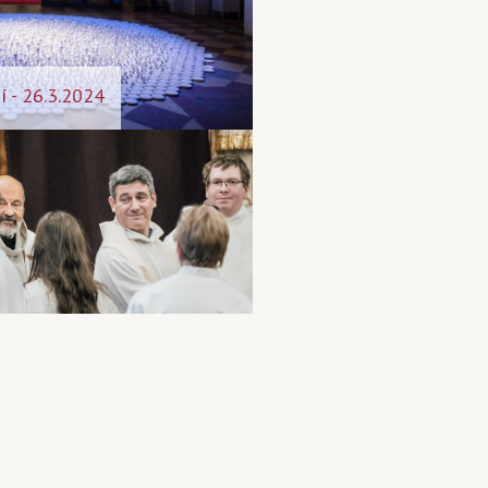
í - 26.3.2024
 mše sv. k zahájení
rý 4. 10. 2022