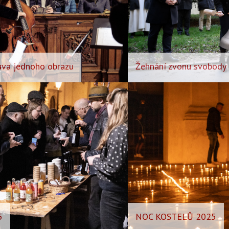
tava jednoho obrazu
Žehnání zvonu svobody
5
NOC KOSTELŮ 2025