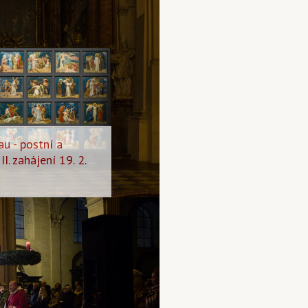
au - postní a
I. zahájení 19. 2.