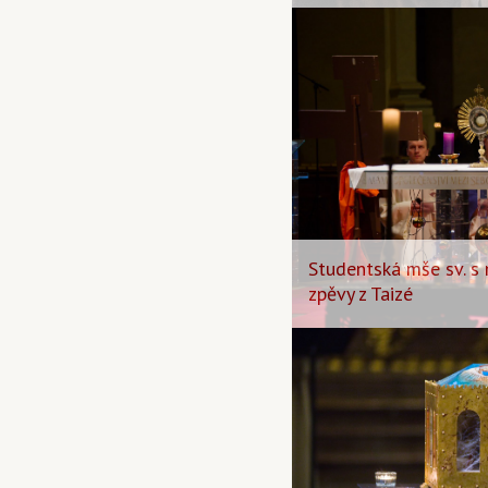
Studentská mše sv. s 
zpěvy z Taizé