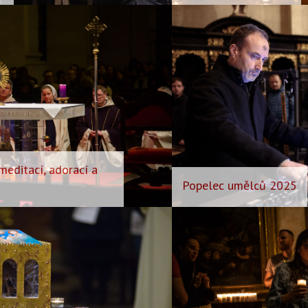
meditací, adorací a
Popelec umělců 2025