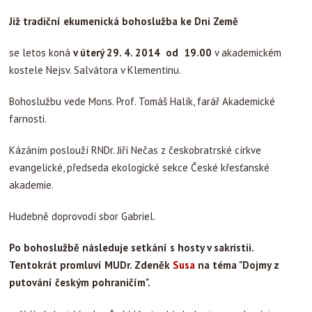
Již tradiční ekumenická bohoslužba ke Dni Země
se letos koná
v úterý 29. 4. 2014 od 19.00
v akademickém
kostele Nejsv. Salvátora v Klementinu.
Bohoslužbu vede Mons. Prof. Tomáš Halík, farář Akademické
farnosti.
Kázáním poslouží RNDr. Jiří Nečas z českobratrské církve
evangelické, předseda ekologické sekce České křesťanské
akademie.
Hudebně doprovodí sbor Gabriel.
Po bohoslužbě následuje setkání s hosty v sakristii.
Tentokrát promluví
MUDr. Zdeněk
Susa
na téma "Dojmy z
putování českým pohraničím".