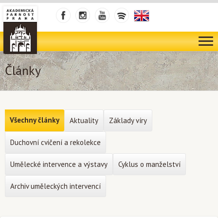
Články
Všechny články
Aktuality
Základy víry
Duchovní cvičení a rekolekce
Umělecké intervence a výstavy
Cyklus o manželství
Archiv uměleckých intervencí