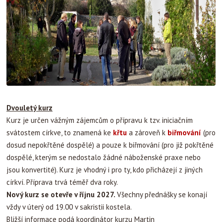
Dvouletý kurz
Kurz je určen vážným zájemcům o přípravu k tzv. iniciačním
svátostem církve, to znamená ke
křtu
a zároveň k
biřmování
(pro
dosud nepokřtěné dospělé) a pouze k biřmování (pro již pokřtěné
dospělé, kterým se nedostalo žádné náboženské praxe nebo
jsou konvertité). Kurz je vhodný i pro ty, kdo přicházejí z jiných
církví. Příprava trvá téměř dva roky.
Nový kurz se otevře v říjnu 2027.
Všechny přednášky se konají
vždy v úterý od 19.00 v sakristii kostela.
Bližší informace podá koordinátor kurzu Martin