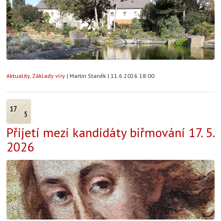
Aktuality
,
Základy víry
|
Martin Staněk
|
11.6.2026 18:00
17
5
Přijetí mezi kandidáty biřmování 17. 5.
2026