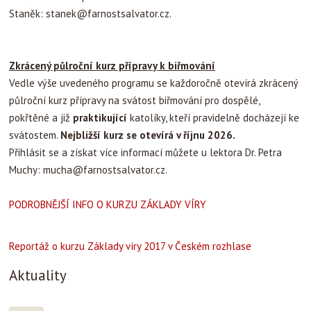
Staněk:
stanek@farnostsalvator.cz
.
Zkrácený půlroční kurz přípravy k biřmování
Vedle výše uvedeného programu se každoročně otevírá zkrácený
půlroční kurz přípravy na svátost biřmování pro dospělé,
pokřtěné a již
praktikující
katolíky, kteří pravidelně docházejí ke
svátostem.
Nejbližší kurz se otevírá v říjnu 2026.
Přihlásit se a získat více informací můžete u lektora Dr. Petra
Muchy:
mucha@farnostsalvator.cz
.
PODROBNĚJŠÍ INFO O KURZU ZÁKLADY VÍRY
Reportáž o kurzu Základy víry 2017 v Českém rozhlase
Aktuality