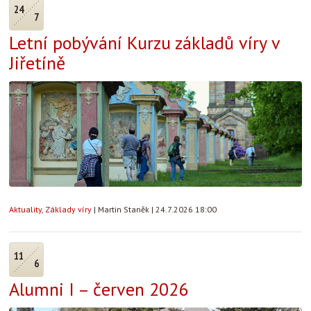
24
7
Letní pobývání Kurzu základů víry v
Jiřetíně
Aktuality
,
Základy víry
|
Martin Staněk
|
24.7.2026 18:00
11
6
Alumni I – červen 2026