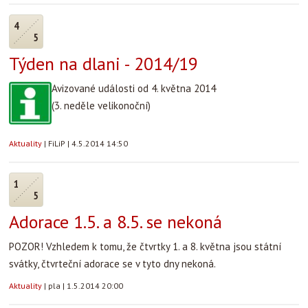
4
5
Týden na dlani - 2014/19
Avizované události od 4. května 2014
(3. neděle velikonoční)
Aktuality
|
FiLiP
|
4.5.2014 14:50
1
5
Adorace 1.5. a 8.5. se nekoná
POZOR! Vzhledem k tomu, že čtvrtky 1. a 8. května jsou státní
svátky, čtvrteční adorace se v tyto dny nekoná.
Aktuality
|
pla
|
1.5.2014 20:00