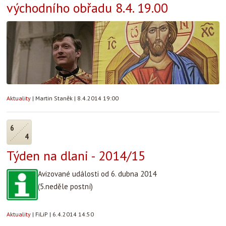
východního obřadu 8.4. 19.00
Aktuality
|
Martin Staněk
|
8.4.2014 19:00
6
4
Týden na dlani - 2014/15
Avizované události od 6. dubna 2014
(5.neděle postní)
Aktuality
|
FiLiP
|
6.4.2014 14:50