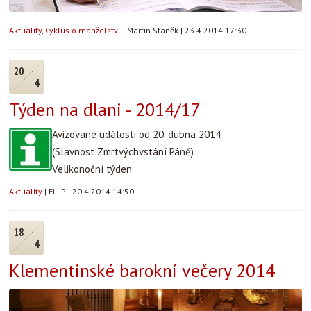
Aktuality
,
Cyklus o manželství
|
Martin Staněk
|
23.4.2014 17:30
20
4
Týden na dlani - 2014/17
Avizované události od 20. dubna 2014
(Slavnost Zmrtvýchvstání Páně)
Velikonoční týden
Aktuality
|
FiLiP
|
20.4.2014 14:50
18
4
Klementinské barokní večery 2014