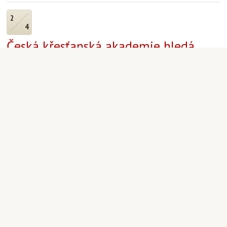
2
4
Česká křesťanská akademie hledá
referentku s NJ
výběrové řízení 23.4. 2014
Aktuality
|
Martin Staněk
|
2.4.2014 00:00
1
4
KaTýd před zásadní proměnou!
Andrej Babiš kupuje Katolický týdeník