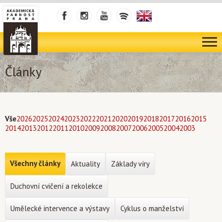
Články
Vše
2026
2025
2024
2023
2022
2021
2020
2019
2018
2017
2016
2015
2014
2013
2012
2011
2010
2009
2008
2007
2006
2005
2004
2003
Všechny články
Aktuality
Základy víry
Duchovní cvičení a rekolekce
Umělecké intervence a výstavy
Cyklus o manželství