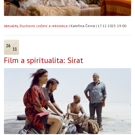
Aktuality
,
Duchovní cvičení a rekolekce
|
Kateřina Černá
|
17.12.2025 19:00
26
11
Film a spiritualita: Sirat