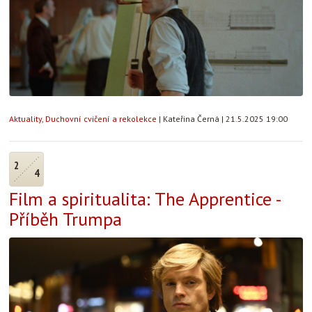
Aktuality
,
Duchovní cvičení a rekolekce
|
Kateřina Černá
|
21.5.2025 19:00
2
4
Film a spiritualita: The Apprentice -
Příběh Trumpa