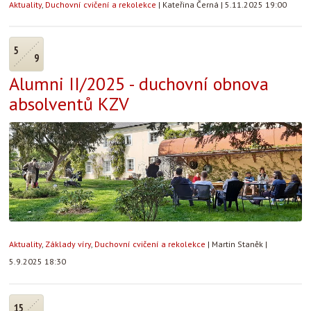
Aktuality
,
Duchovní cvičení a rekolekce
|
Kateřina Černá
|
5.11.2025 19:00
5
9
Alumni II/2025 - duchovní obnova
absolventů KZV
Aktuality
,
Základy víry
,
Duchovní cvičení a rekolekce
|
Martin Staněk
|
5.9.2025 18:30
15