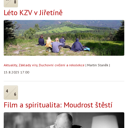
8
Léto KZV v Jiřetíně
Aktuality
,
Základy víry
,
Duchovní cvičení a rekolekce
|
Martin Staněk
|
15.8.2025 17:00
4
6
Film a spiritualita: Moudrost štěstí