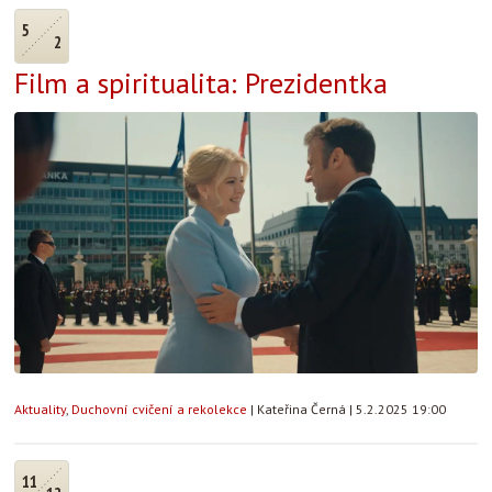
5
2
Film a spiritualita: Prezidentka
Aktuality
,
Duchovní cvičení a rekolekce
|
Kateřina Černá
|
5.2.2025 19:00
11