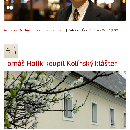
Aktuality
,
Duchovní cvičení a rekolekce
|
Kateřina Černá
|
2.4.2025 19:00
21
3
Tomáš Halík koupil Kolínský klášter