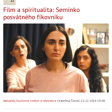
12
Film a spiritualita: Semínko
posvátného fíkovníku
Aktuality
,
Duchovní cvičení a rekolekce
|
Kateřina Černá
|
11.12.2024 19:00