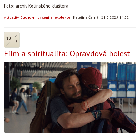
Foto: archiv Kolínského kláštera
Aktuality
,
Duchovní cvičení a rekolekce
|
Kateřina Černá
|
21.3.2025 14:52
10
3
Film a spiritualita: Opravdová bolest