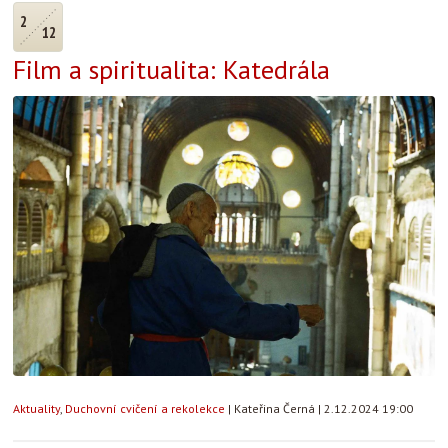
2
12
Film a spiritualita: Katedrála
Aktuality
,
Duchovní cvičení a rekolekce
|
Kateřina Černá
|
2.12.2024 19:00