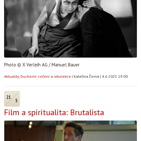
Photo © X Verleih AG / Manuel Bauer
Aktuality
,
Duchovní cvičení a rekolekce
|
Kateřina Černá
|
4.6.2025 19:00
21
5
Film a spiritualita: Brutalista