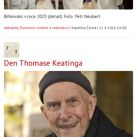
Biřmování v roce 2025 (detail). Foto: Petr Neubert
Aktuality
,
Duchovní cvičení a rekolekce
|
Kateřina Černá
|
12.4.2026 14:00
7
3
Den Thomase Keatinga