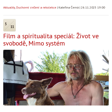
Aktuality
,
Duchovní cvičení a rekolekce
|
Kateřina Černá
|
26.11.2025 19:00
5
11
Film a spiritualita speciál: Život ve
svobodě, Mimo systém