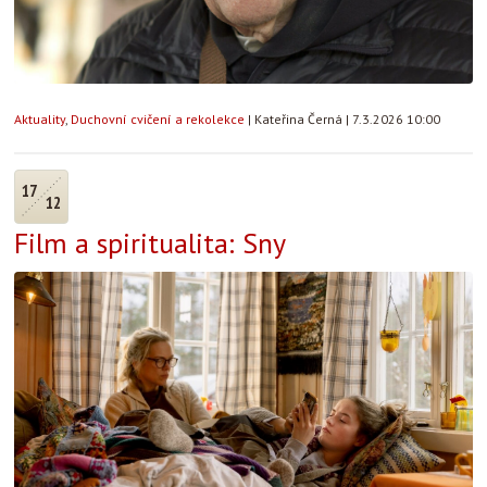
Aktuality
,
Duchovní cvičení a rekolekce
|
Kateřina Černá
|
7.3.2026 10:00
17
12
Film a spiritualita: Sny