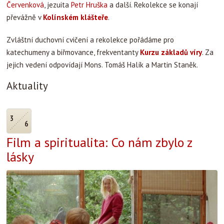
Červenková
, jezuita
Petr Hruška
a další. Rekolekce se konají
převážně v
Kolínském klášteře
.
Zvláštní duchovní cvičení a rekolekce pořádáme pro
katechumeny a biřmovance, frekventanty
Kurzu základů víry
. Za
jejich vedení odpovídají Mons. Tomáš Halík a Martin Staněk.
Aktuality
3
6
Film a spiritualita: Co nám zbylo z
lásky