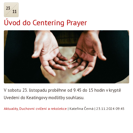
23
11
Úvod do Centering Prayer
V sobotu 23. listopadu proběhne od 9.45 do 15 hodin v kryptě
Uvedení do Keatingovy modlitby souhlasu.
Aktuality
,
Duchovní cvičení a rekolekce
|
Kateřina Černá
|
23.11.2024 09:45