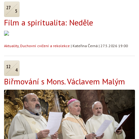
27
5
Film a spiritualita: Neděle
Aktuality
,
Duchovní cvičení a rekolekce
|
Kateřina Černá
|
27.5.2026 19:00
12
4
Biřmování s Mons. Václavem Malým