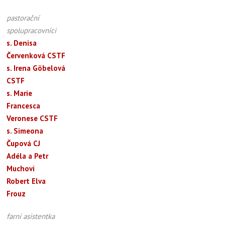
pastorační
spolupracovníci
s. Denisa
Červenková CSTF
s. Irena Göbelová
CSTF
s. Marie
Francesca
Veronese CSTF
s. Simeona
Čupová CJ
Adéla a Petr
Muchovi
Robert Elva
Frouz
farní asistentka