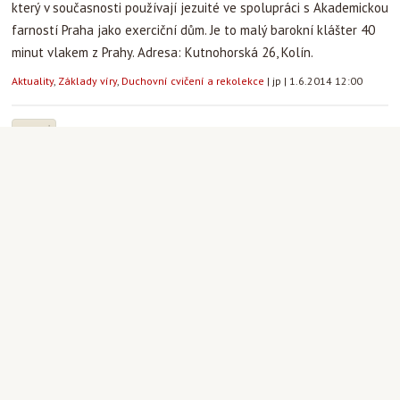
který v současnosti používají jezuité ve spolupráci s Akademickou
farností Praha jako exerciční dům. Je to malý barokní klášter 40
minut vlakem z Prahy. Adresa: Kutnohorská 26, Kolín.
Aktuality
,
Základy víry
,
Duchovní cvičení a rekolekce
|
jp
|
1.6.2014 12:00
16
3
Vstup do katechumenátu 16.3. 2014
V neděli 16. března při mši sv. od 20 hodin
proběhne obřad vstupu do
katechumenátu. Celebrovat mši sv. a
přijímat do katechumenátu bude Mons.
Václav Malý, pomocný biskup pražský.
Základy víry
|
Martin Stanek
|
16.3.2014 20:00
21