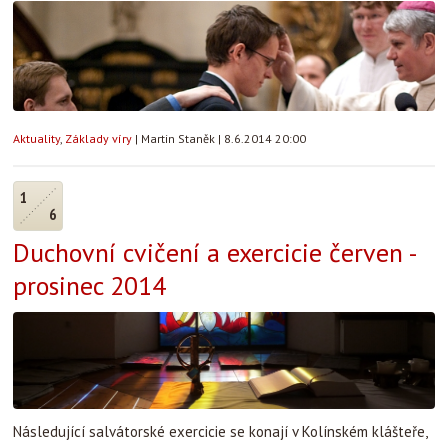
Aktuality
,
Základy víry
|
Martin Staněk
|
8.6.2014 20:00
1
6
Duchovní cvičení a exercicie červen -
prosinec 2014
Následující salvátorské exercicie se konají v Kolínském klášteře,