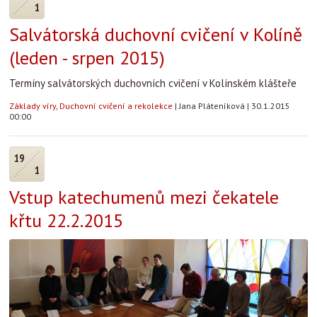
1
Salvátorská duchovní cvičení v Kolíně
(leden - srpen 2015)
Termíny salvátorských duchovních cvičení v Kolínském klášteře
Základy víry
,
Duchovní cvičení a rekolekce
|
Jana Pláteníková
|
30.1.2015
00:00
19
1
Vstup katechumenů mezi čekatele
křtu 22.2.2015