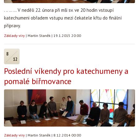
. .. ... ... V neděli 22. února při mši sv. ve 20 hodin vstoupí
katechumeni obřadem vstupu mezi čekatele křtu do finální
přípravy.
Základy víry
|
Martin Staněk
|
19.1.2015 20:00
8
12
Poslední víkendy pro katechumeny a
pomalé biřmovance
Základy víry
|
Martin Staněk
|
8.12.2014 00:00