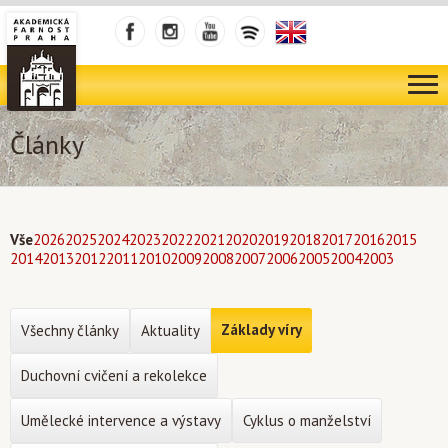
Články
Vše
2026
2025
2024
2023
2022
2021
2020
2019
2018
2017
2016
2015
2014
2013
2012
2011
2010
2009
2008
2007
2006
2005
2004
2003
Základy víry
Všechny články
Aktuality
Duchovní cvičení a rekolekce
Umělecké intervence a výstavy
Cyklus o manželství