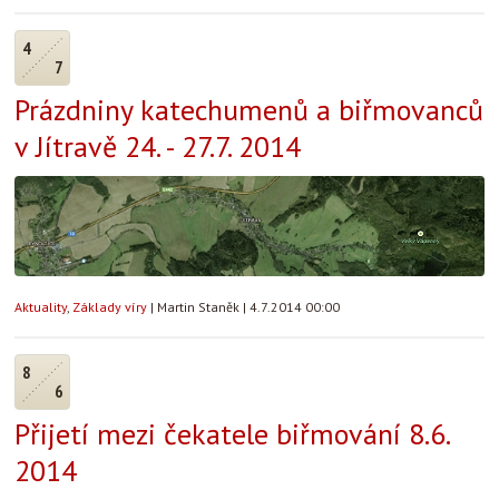
4
7
Prázdniny katechumenů a biřmovanců
v Jítravě 24. - 27.7. 2014
Aktuality
,
Základy víry
|
Martin Staněk
|
4.7.2014 00:00
8
6
Přijetí mezi čekatele biřmování 8.6.
2014