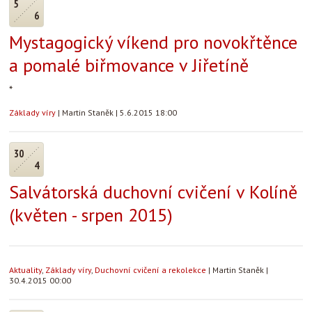
5
6
Mystagogický víkend pro novokřtěnce
a pomalé biřmovance v Jiřetíně
*
Základy víry
|
Martin Staněk
|
5.6.2015 18:00
30
4
Salvátorská duchovní cvičení v Kolíně
(květen - srpen 2015)
Aktuality
,
Základy víry
,
Duchovní cvičení a rekolekce
|
Martin Staněk
|
30.4.2015 00:00