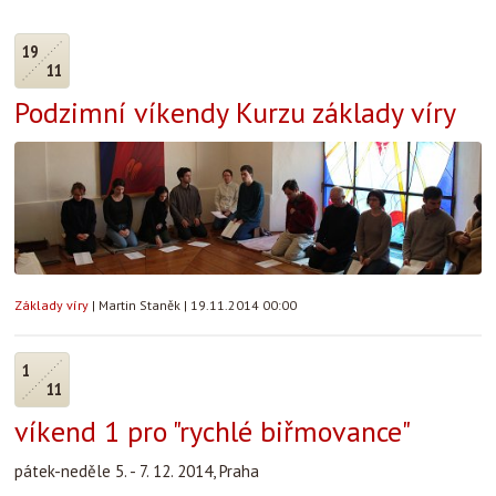
19
11
Podzimní víkendy Kurzu základy víry
Základy víry
|
Martin Staněk
|
19.11.2014 00:00
1
11
víkend 1 pro "rychlé biřmovance​"​​
pátek-​neděle ​5. - 7. 12. 2014, Praha​