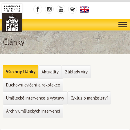
Články
Všechny články
Aktuality
Základy víry
Duchovní cvičení a rekolekce
Umělecké intervence a výstavy
Cyklus o manželství
Archiv uměleckých intervencí