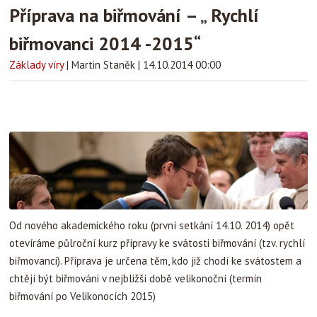
Příprava na biřmování – „ Rychlí
biřmovanci 2014 -2015“
Základy víry
|
Martin Staněk
|
14.10.2014 00:00
Od nového akademického roku (první setkání 14.10. 2014) opět
otevíráme půlroční kurz přípravy ke svátosti biřmování (tzv. rychlí
biřmovanci). Příprava je určena těm, kdo již chodí ke svátostem a
chtějí být biřmováni v nejbližší době velikonoční (termín
biřmování po Velikonocích 2015)