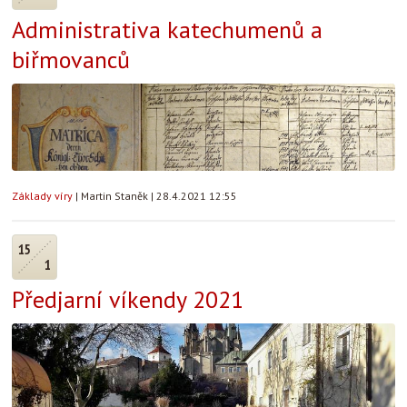
Administrativa katechumenů a
biřmovanců
Základy víry
|
Martin Staněk
|
28.4.2021 12:55
15
1
Předjarní víkendy 2021