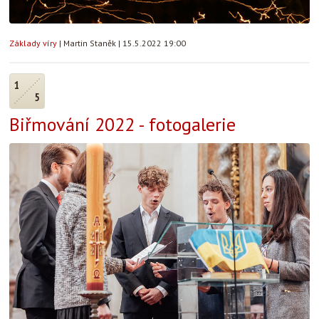
Základy víry
|
Martin Staněk
|
15.5.2022 19:00
1
5
Biřmování 2022 - fotogalerie