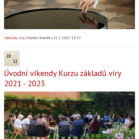
Základy víry
|
Martin Staněk
|
15.2.2022 19:37
20
12
Úvodní víkendy Kurzu základů víry
2021 - 2023