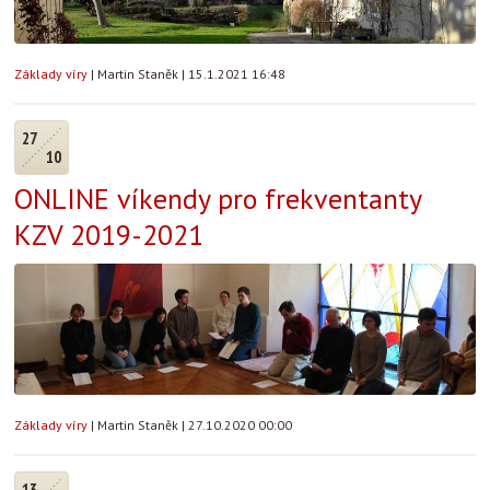
Základy víry
|
Martin Staněk
|
15.1.2021 16:48
27
10
ONLINE víkendy pro frekventanty
KZV 2019-2021
Základy víry
|
Martin Staněk
|
27.10.2020 00:00
13