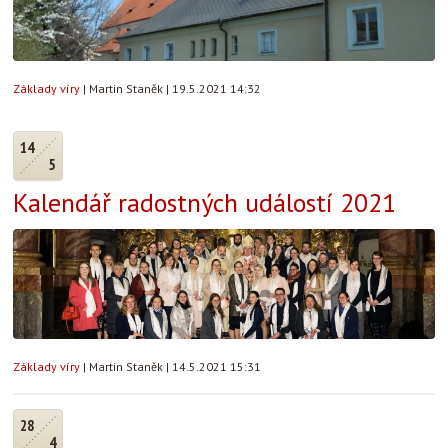
Základy víry
|
Martin Staněk
|
19.5.2021 14:32
14
5
Kalendář radostných událostí 2021
Základy víry
|
Martin Staněk
|
14.5.2021 15:31
28
4