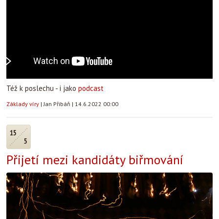
Též k poslechu - i jako
podcast
Základy víry
|
Jan Přibáň
|
14.6.2022 00:00
15
5
Přijetí mezi kandidáty biřmování