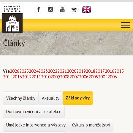
Články
Vše
2026
2025
2024
2023
2022
2021
2020
2019
2018
2017
2016
2015
2014
2013
2012
2011
2010
2009
2008
2007
2006
2005
2004
2003
Základy víry
Všechny články
Aktuality
Duchovní cvičení a rekolekce
Umělecké intervence a výstavy
Cyklus o manželství