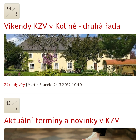
24
3
Víkendy KZV v Kolíně - druhá řada
Základy víry
|
Martin Staněk
|
24.3.2022 10:40
15
2
Aktuální termíny a novinky v KZV