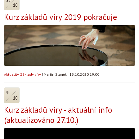
10
Kurz základů víry 2019 pokračuje
Aktuality
,
Základy víry
|
Martin Staněk
|
13.10.2020 19:00
9
10
Kurz základů víry - aktuální info
(aktualizováno 27.10.)