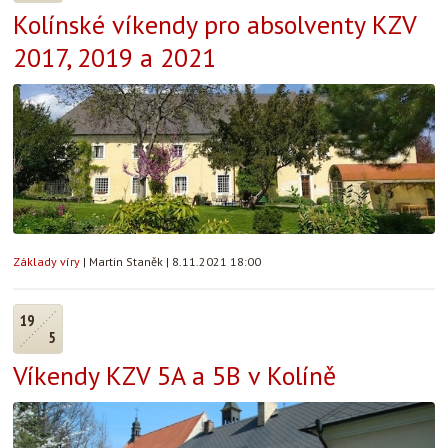
Kolínské víkendy pro absolventy KZV
2017, 2019 a 2021
Základy víry
|
Martin Staněk
|
8.11.2021 18:00
19
5
Víkendy KZV 5A a 5B v Kolíně