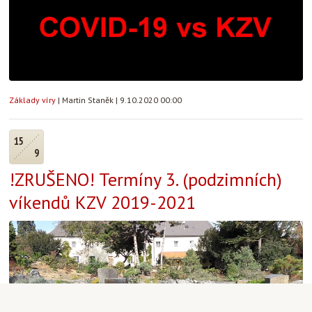
Základy víry
|
Martin Staněk
|
9.10.2020 00:00
15
9
!ZRUŠENO! Termíny 3. (podzimních)
víkendů KZV 2019-2021