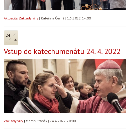
Aktuality
,
Základy víry
|
Kateřina Černá
|
1.5.2022 14:00
24
4
Vstup do katechumenátu 24. 4. 2022
Základy víry
|
Martin Staněk
|
24.4.2022 20:00