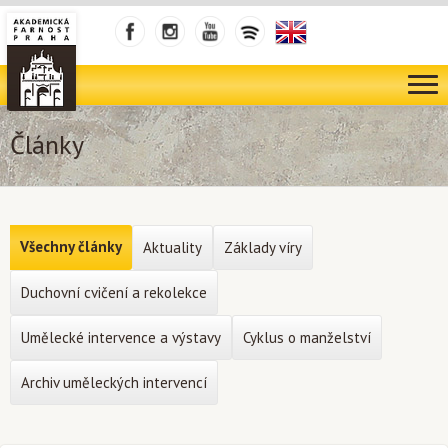
Články
Všechny články
Aktuality
Základy víry
Duchovní cvičení a rekolekce
Umělecké intervence a výstavy
Cyklus o manželství
Archiv uměleckých intervencí