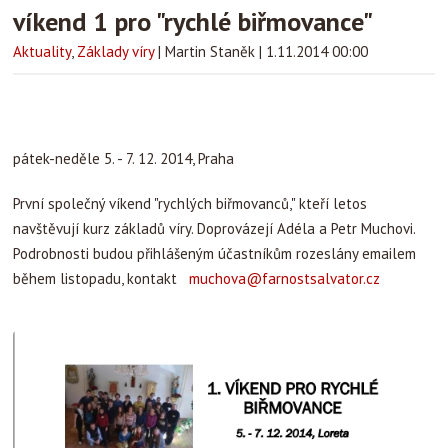
víkend 1 pro "rychlé biřmovance​"​​
Aktuality
,
Základy víry
|
Martin Staněk
|
1.11.2014 00:00
pátek-​neděle ​5. - 7. 12. 2014, Praha​
První společný víkend "rychlých biřmovanců," kteří ​letos ​
navštěvují kurz základů víry. Doprovázejí Adéla a Petr Muchovi.
Podrobnosti budou přihlášeným účastníkům rozeslány emailem​
během listopadu​, ​kontakt
muchova@farnostsalvator.cz