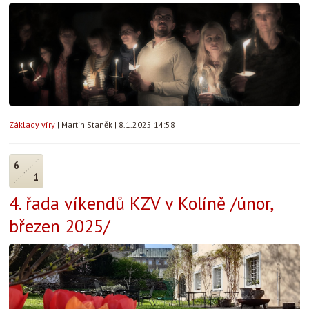
Základy víry
|
Martin Staněk
|
8.1.2025 14:58
6
1
4. řada víkendů KZV v Kolíně /únor,
březen 2025/