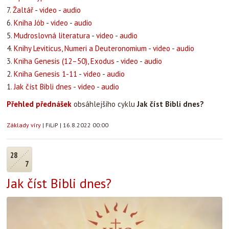
7.
Žaltář
-
video
-
audio
6.
Kniha Jób
-
video
-
audio
5.
Mudroslovná literatura
-
video
-
audio
4.
Knihy Leviticus, Numeri a Deuteronomium
-
video
-
audio
3.
Kniha Genesis (12–50), Exodus
-
video
-
audio
2.
Kniha Genesis 1-11
-
video
-
audio
1.
Jak číst Bibli dnes
-
video
-
audio
Přehled přednášek
obsáhlejšího cyklu
Jak číst Bibli dnes?
Základy víry
|
FiLiP
|
16.8.2022 00:00
28
7
Jak číst Bibli dnes?