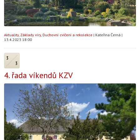
Aktuality
,
Základy víry
,
Duchovní cvičení a rekolekce
|
Kateřina Černá
|
13.4.2023 18:00
3
3
4. řada víkendů KZV