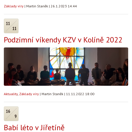
Základy víry
|
Martin Staněk
|
26.1.2023 14:44
11
11
Podzimní víkendy KZV v Kolíně 2022
Aktuality
,
Základy víry
|
Martin Staněk
|
11.11.2022 18:00
16
9
Babí léto v Jiřetíně