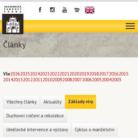
Články
Vše
2026
2025
2024
2023
2022
2021
2020
2019
2018
2017
2016
2015
2014
2013
2012
2011
2010
2009
2008
2007
2006
2005
2004
2003
Základy víry
Všechny články
Aktuality
Duchovní cvičení a rekolekce
Umělecké intervence a výstavy
Cyklus o manželství