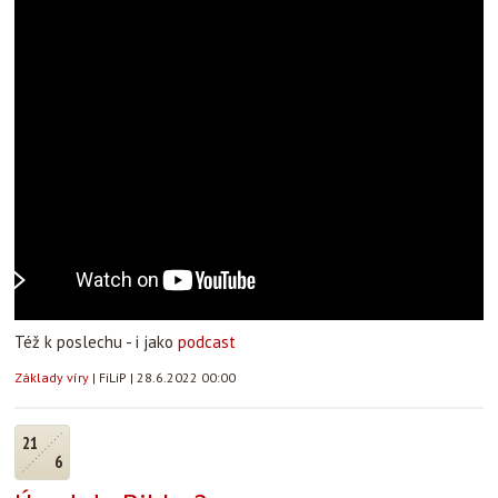
Též k poslechu - i jako
podcast
Základy víry
|
FiLiP
|
28.6.2022 00:00
21
6