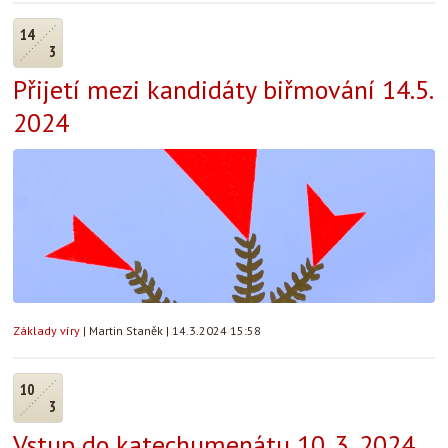
14
3
Přijetí mezi kandidáty biřmování 14.5.
2024
Základy víry
|
Martin Staněk
|
14.3.2024 15:58
10
3
Vstup do katechumenátu 10. 3. 2024