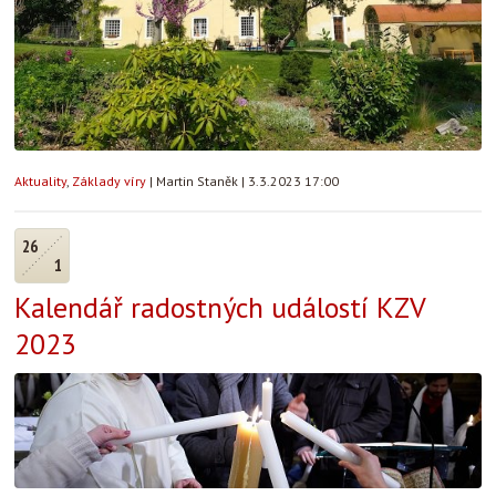
Aktuality
,
Základy víry
|
Martin Staněk
|
3.3.2023 17:00
26
1
Kalendář radostných událostí KZV
2023