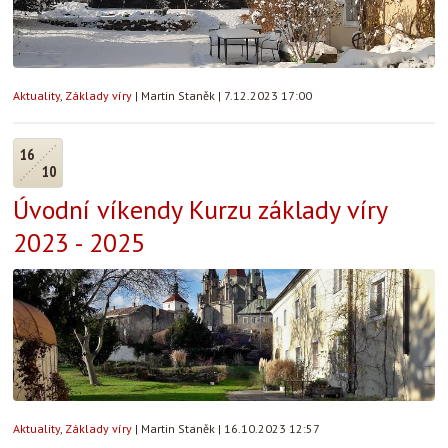
Aktuality
,
Základy víry
|
Martin Staněk
|
7.12.2023 17:00
16
10
Úvodní víkendy Kurzu základy víry
2023 - 2025
Aktuality
,
Základy víry
|
Martin Staněk
|
16.10.2023 12:57