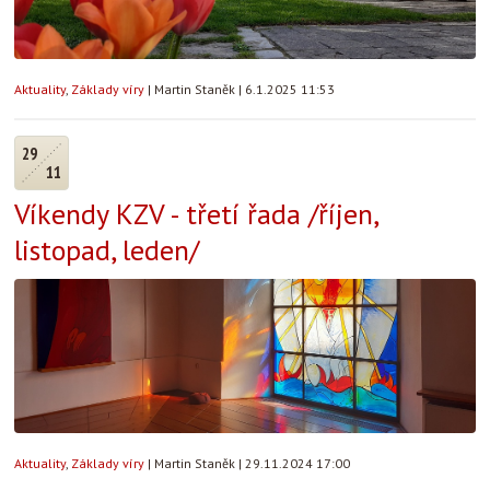
Aktuality
,
Základy víry
|
Martin Staněk
|
6.1.2025 11:53
29
11
Víkendy KZV - třetí řada /říjen,
listopad, leden/
Aktuality
,
Základy víry
|
Martin Staněk
|
29.11.2024 17:00