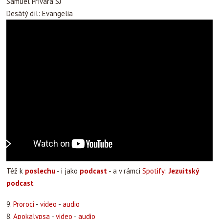
Samuel Prívara SJ
Desátý díl: Evangelia
Též k
poslechu
- i jako
podcast
- a v rámci
Spotify:
Jezuitský
podcast
9.
Proroci
-
video
-
audio
8.
Apokalypsa
-
video
-
audio