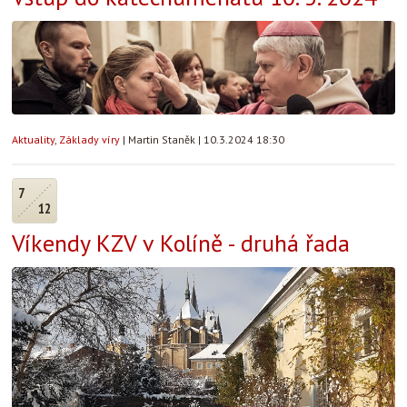
Aktuality
,
Základy víry
|
Martin Staněk
|
10.3.2024 18:30
7
12
Víkendy KZV v Kolíně - druhá řada