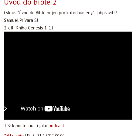
Úvod do Bible 2
Cyklus "Úvod do Bible nejen pro katechumeny" - připravil P.
Samuel Prívara SJ
2. díl: Kniha Genesis 1-11
Též k poslechu - i jako
podcast
Základy víry
|
FiLiP
|
21.6.2022 00:00