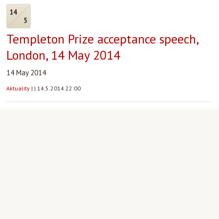
14
5
Templeton Prize acceptance speech,
London, 14 May 2014
14 May 2014
Aktuality
|
|
14.5.2014 22:00
14
5
Filmový klub: ONA/HER - středa 14.5.
od 19 hodin
(USA 2013, Spike Jonze, anglicky, české
titulky, 126 min.)