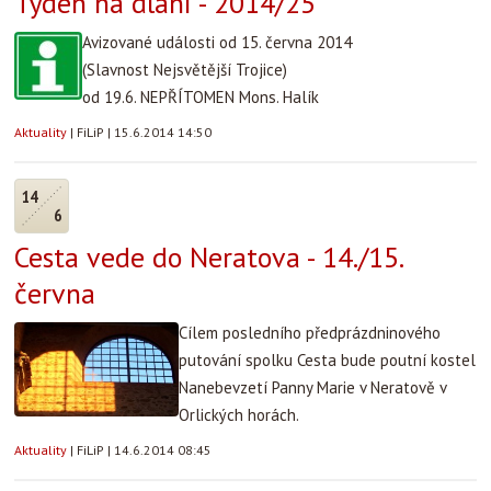
Týden na dlani - 2014/25
Avizované události od 15. června 2014
(Slavnost Nejsvětější Trojice)
od 19.6. NEPŘÍTOMEN Mons. Halík
Aktuality
|
FiLiP
|
15.6.2014 14:50
14
6
Cesta vede do Neratova - 14./15.
června
Cílem posledního předprázdninového
putování spolku Cesta bude poutní kostel
Nanebevzetí Panny Marie v Neratově v
Orlických horách.
Aktuality
|
FiLiP
|
14.6.2014 08:45