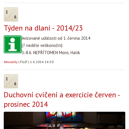
1
6
Týden na dlani - 2014/23
Avizované události od 1. června 2014
(7. neděle velikonoční)
3.-8.6. NEPŘÍTOMEN Mons. Halík
Aktuality
|
FiLiP
|
1.6.2014 14:50
1
6
Duchovní cvičení a exercicie červen -
prosinec 2014