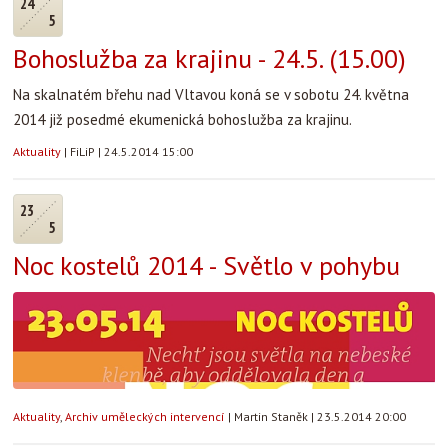
24
5
Bohoslužba za krajinu - 24.5. (15.00)
Na skalnatém břehu nad Vltavou koná se v sobotu 24. května
2014 již posedmé ekumenická bohoslužba za krajinu.
Aktuality
|
FiLiP
|
24.5.2014 15:00
23
5
Noc kostelů 2014 - Světlo v pohybu
Aktuality
,
Archiv uměleckých intervencí
|
Martin Staněk
|
23.5.2014 20:00