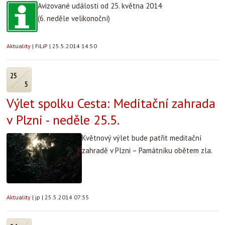
Avizované události od 25. května 2014
(6. neděle velikonoční)
Aktuality
|
FiLiP
|
25.5.2014 14:50
25
5
Výlet spolku Cesta: Meditační zahrada
v Plzni - neděle 25.5.
Květnový výlet bude patřit meditační
zahradě v Plzni – Památníku obětem zla.
Aktuality
|
jp
|
25.5.2014 07:55