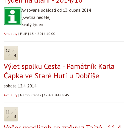
Avizované události od 13. dubna 2014
(Květná neděle)
Svatý týden
Aktuality
|
FiLiP
|
13.4.2014 10:00
12
4
Výlet spolku Cesta - Památník Karla
Čapka ve Staré Huti u Dobříše
sobota 12.4. 2014
Aktuality
|
Martin Staněk
|
12.4.2014 08:45
11
4
Večer modliteb se zpěvy z Taizé - 11.4.