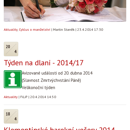
Aktuality
,
Cyklus o manželství
|
Martin Staněk
|
23.4.2014 17:30
20
4
Týden na dlani - 2014/17
Avizované události od 20. dubna 2014
(Slavnost Zmrtvýchvstání Páně)
Velikonoční týden
Aktuality
|
FiLiP
|
20.4.2014 14:50
18
4
Klementinské barokní večery 2014