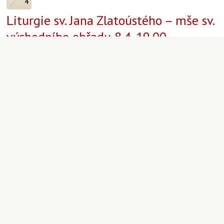
4
Liturgie sv. Jana Zlatoústého – mše sv.
východního obřadu 8.4. 19.00
Aktuality
|
Martin Staněk
|
8.4.2014 19:00
6
4
Týden na dlani - 2014/15
Avizované události od 6. dubna 2014
(5.neděle postní)