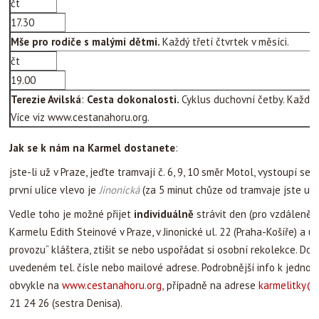
čt
17.30
Mše pro rodiče s malými dětmi.
Každý třetí čtvrtek v měsíci.
čt
19.00
Terezie Avilská
:
Cesta dokonalosti.
Cyklus duchovní četby. Každý d
Více viz www.cestanahoru.org.
Jak
se k nám na Karmel dostanete
:
jste-li už v Praze, jeďte tramvají č. 6, 9, 10 směr Motol, vystoupí s
první ulice vlevo je
Jinonická
(za 5 minut chůze od tramvaje jste u
Vedle toho je možné přijet
individuálně
strávit den (pro vzdálenější
Karmelu Edith Steinové v Praze, v Jinonické ul. 22 (Praha-Košíře) a 
provozu“ kláštera, ztišit se nebo uspořádat si osobní rekolekce. D
uvedeném tel. čísle nebo mailové adrese. Podrobnější info k jednot
obvykle na
www.cestanahoru.org
,
případně na adrese
karmelitky@
21 24 26 (sestra Denisa).