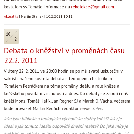
kostelem sv.Tomáše. Informace na
rekolekce@gmail.com
.
Aktuality
|
Martin Stanek
|
10.2.2011 10:11
10
2
Debata o kněžství v proměnách času
22.2. 2011
V úterý 22. 2. 2011 ve 20:00 hodin se po mši svaté uskuteční v
sakristii našeho kostela debata s teologem a historikem
Tomášem Petráčkem na téma proměny ideálu a role kněze a
kněžského povolání v minulosti a dnes. Do debaty se zapojí i naši
kněží Mons. Tomáš Halík, Jan Regner SJ a Marek O. Vácha. Večerem
bude provázet Martin Bedřich, redaktor revue
Salve
.
Jaká jsou biblická a teologická východiska služby kněží? Jaký je
ideál a jak tomuto ideálu odpovídá dnešní realita? Do jaké míry je
kněžské povolání neměnné a co se naopak dějinně proměňuje. Jak