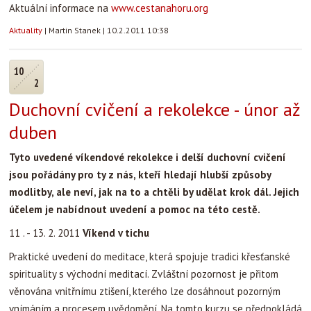
Aktuální informace na
www.cestanahoru.org
Aktuality
|
Martin Stanek
|
10.2.2011 10:38
10
2
Duchovní cvičení a rekolekce - únor až
duben
Tyto uvedené víkendové rekolekce i delší duchovní cvičení
jsou pořádány pro ty z nás, kteří hledají hlubší způsoby
modlitby, ale neví, jak na to a chtěli by udělat krok dál. Jejich
účelem je nabídnout uvedení a pomoc na této cestě.
11 . - 13. 2. 2011
Víkend v tichu
Praktické uvedení do meditace, která spojuje tradici křesťanské
spirituality s východní meditací. Zvláštní pozornost je přitom
věnována vnitřnímu ztišení, kterého lze dosáhnout pozorným
vnímáním a procesem uvědomění. Na tomto kurzu se předpokládá