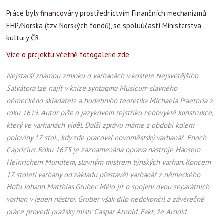
Práce byly financovány prostřednictvím Finančních mechanizmů
EHP/Norska (tzv. Norských fondů), se spoluúčastí Ministerstva
kultury ČR.
Více o projektu včetně fotogalerie zde
Nejstarší známou zmínku o varhanách v kostele Nejsvětějšího
Salvátora lze najít v knize syntagma Musicum slavného
německého skladatele a hudebního teoretika Michaela Praetoria z
roku 1619. Autor píše o jazykovém rejstříku neobvyklé konstrukce,
který ve varhanách viděl. Další zprávu máme z období kolem
poloviny 17. stol., kdy zde pracoval novoměstský varhanář Enoch
Capricius. Roku 1675 je zaznamenána oprava nástroje Hansem
Heinrichem Mundtem, slavným mistrem týnských varhan. Koncem
17. století varhany od základu přestavěl varhanář z německého
Hofu Johann Matthias Gruber. Mělo jít o spojení dvou separátních
varhan v jeden nástroj. Gruber však dílo nedokončil a závěrečné
práce provedl pražský mistr Caspar Arnold. Fakt, že Arnold