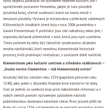
vývoj objektu, poukázat na významné nejenom kulturní, ale i
společenské postavení fenoménu, jakým je tato původně
jezuitská kolej, včetně osobností, které na tomto místě v
minulosti působily.
Výstava je instalována v překrásně zdobených
Křižovnických chodbách, které byly v roce 2006 proměněny v
Galerii Klementinum. K prohlídce jsou zde nabídnuty, mimo jiné, i
exponáty dočasně přemístěné z míst, která jsou nyní uzavřena.
Tímto počinem by mělo být částečně vynahrazeno zklamání
mnoha návštěvníků, kteří nemohou klementinské historické
prostory, kvůli probíhající revitalizaci, v současné době navštívit.
Klementinum jako kulturní centrum a středisko vzdělanosti –
„Insula nostra Clementina – náš klementinský ostrov“
Jezuitský řád byl založen roku 1534 (papežem potvrzen roku
1540), jako jeden z důsledků hluboké krize katolictví té doby.
Stal se jedním ze symbolů boje proti náboženské reformaci a v
našich zemích pomohl významným způsobem nastolit
pobělohorskou dominanci katolické církve. První jezuité přišli do
Prahy již v roce 1556 a Klementinum je nejstarší jezuitskou kolejí