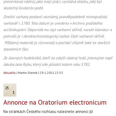
prezentoval nástroj jako svoji práci, vyvolává otázku, jaký byl
skutečný Gruberův podíl.
Dnešní varhany postavil neznámý, pravděpodobně mimopražský
varhanář r. 1780. Toto datum je uvedeno v Archivu pražského
arcibiskupství. Odpovídá mu styl varhanní skříně, rozsah klaviatur a
potvrdil je i dendrochronologický rozbor částí varhanní skříně.
Píšťalový materiál je různorodý a pochází zřejmě také ze starších
stavebních fází.
Ze slavných hudebníků, kteří na zdejší nástroj hráli, jmenujme např.
Jakuba Jana Rybu, který zde působil kolem roku 1782.
Aktuality
|
Martin Stanek
|
29.1.2011 22:53
25
1
Annonce na Oratorium electronicum
Na stránkách Českého rozhlasu naleznete annonci již