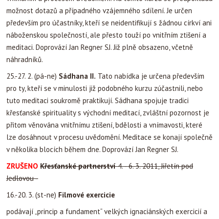
možnost dotazů a případného vzájemného sdílení. Je určen
především pro účastníky, kteří se neidentifikují s žádnou církví ani
náboženskou společností, ale přesto touží po vnitřním ztišení a
meditaci. Doprovází Jan Regner SJ. Již plně obsazeno, včetně
náhradníků.
25.-27. 2. (pá-ne)
Sádhana II.
Tato nabídka je určena především
pro ty, kteří se v minulosti již podobného kurzu zúčastnili, nebo
tuto meditaci soukromě praktikují. Sádhana spojuje tradici
křesťanské spirituality s východní meditací, zvláštní pozornost je
přitom věnována vnitřnímu ztišení, bdělosti a vnímavosti, které
lze dosáhnout v procesu uvědomění. Meditace se konají společně
v několika blocích během dne. Doprovází Jan Regner SJ.
ZRUŠENO
Křesťanské partnerství
4. - 6. 3. 2011, Jiřetín pod
Jedlovou -
16.-20. 3. (st-ne)
Filmové exercicie
podávají „princip a fundament“ velkých ignaciánských exercicií a