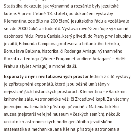
Statistika dokazuje, jak významné a rozsáhlé byly jezuitské
koleje. V první třetině 18. století, po dokončení výstavby
Klementina, zde žilo na 200 členů jezuitského řádu a vzdělávalo
se zde 2000 žáků a studentů. Výstava rovněž zmiňuje významné
osobností řádu: Petra Canisia, který přivedl do Prahy první skupinu
jezuitů, Edmunda Campiona, profesora a brilantního řečníka,
Bohuslava Balbína, historika, či Roderiga Arriagu, významného
filozofa a teologa („Videre Pragam et audiere Arriagam“ = Vidět
Prahu a slyšet Arriagu) a mnohé další.
Exponáty z nyní revitalizovaných prostor
Jedním z cílů výstavy
je zpřístupnění exponátů, které jsou běžně umístěny v
nejvzácnějších historických prostorách Klementina - v Barokním
knihovním sále, Astronomické věži či Zrcadlové kapli. Za všechny
jmenujme matematické přístroje původně z Matematického
muzea (nejstarší veřejné muzeum v českých zemích), několik
unikátních astronomických hodin geniálního jezuitského
matematika a mechanika Jana Kleina, přístroje astronoma a