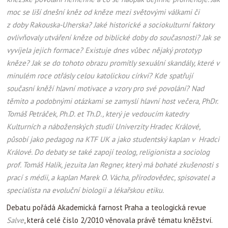
moc se liší dnešní kněz od kněze mezi světovými válkami či
z doby Rakouska-Uherska?
Jaké historické a sociokulturní faktory
ovlivňovaly utváření kněze od biblické doby do současnosti? Jak se
vyvíjela jejich formace? Existuje dnes vůbec nějaký prototyp
kněze? Jak se do tohoto obrazu promítly sexuální skandály, které v
minulém roce otřásly celou katolickou církví? Kde spatřují
současní kněží hlavní motivace a vzory pro své povolání? Nad
těmito a podobnými otázkami se zamyslí hlavní host večera, PhDr.
Tomáš Petráček, Ph.D. et Th.D., který je vedoucím katedry
Kulturních a náboženských studií Univerzity Hradec Králové,
působí jako pedagog na KTF UK a jako studentský kaplan v Hradci
Králové. Do debaty se také zapojí teolog, religionista a sociolog
prof. Tomáš Halík, jezuita Jan Regner, který má bohaté zkušenosti s
prací s médii, a kaplan Marek O. Vácha, přírodovědec, spisovatel a
specialista na evoluční biologii a lékařskou etiku.
Debatu pořádá Akademická farnost Praha a teologická revue
Salve
, která celé číslo 2/2010 věnovala právě tématu kněžství.