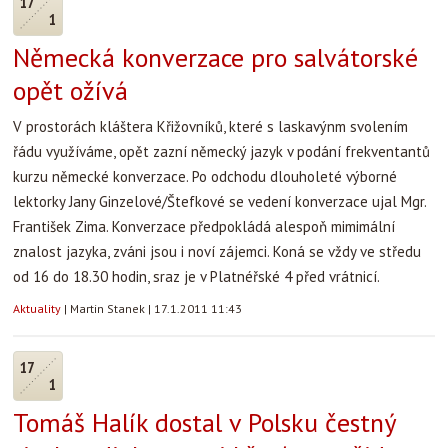
17
1
Německá konverzace pro salvátorské
opět ožívá
V prostorách kláštera Křižovníků, které s laskavýnm svolením
řádu využíváme, opět zazní německý jazyk v podání frekventantů
kurzu německé konverzace. Po odchodu dlouholeté výborné
lektorky Jany Ginzelové/Štefkové se vedení konverzace ujal Mgr.
František Zima. Konverzace předpokládá alespoň mimimální
znalost jazyka, zváni jsou i noví zájemci. Koná se vždy ve středu
od 16 do 18.30 hodin, sraz je v Platnéřské 4 před vrátnicí.
Aktuality
|
Martin Stanek
|
17.1.2011 11:43
17
1
Tomáš Halík dostal v Polsku čestný