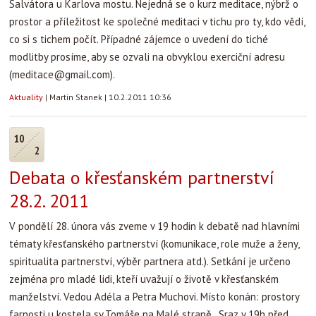
Salvátora u Karlova mostu. Nejedná se o kurz meditace, nýbrž o
prostor a příležitost ke společné meditaci v tichu pro ty, kdo vědí,
co si s tichem počít. Případné zájemce o uvedení do tiché
modlitby prosíme, aby se ozvali na obvyklou exerciční adresu
(
meditace@gmail.com
).
Aktuality
|
Martin Stanek
|
10.2.2011 10:36
10
2
Debata o křesťanském partnerství
28.2. 2011
V pondělí 28. února vás zveme v 19 hodin k debatě nad hlavními
tématy křesťanského partnerství (komunikace, role muže a ženy,
spiritualita partnerství, výběr partnera atd.). Setkání je určeno
zejména pro mladé lidi, kteří uvažují o životě v křesťanském
manželství. Vedou Adéla a Petra Muchovi. Místo konán: prostory
farnosti u kostela sv.Tomáše na Malé straně. Sraz v 19h před