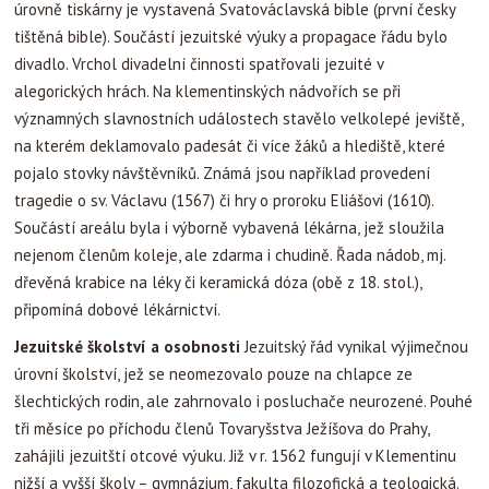
úrovně tiskárny je vystavená Svatováclavská bible (první česky
tištěná bible). Součástí jezuitské výuky a propagace řádu bylo
divadlo. Vrchol divadelní činnosti spatřovali jezuité v
alegorických hrách. Na klementinských nádvořích se při
významných slavnostních událostech stavělo velkolepé jeviště,
na kterém deklamovalo padesát či více žáků a hlediště, které
pojalo stovky návštěvníků. Známá jsou například provedení
tragedie o sv. Václavu (1567) či hry o proroku Eliášovi (1610).
Součástí areálu byla i výborně vybavená lékárna, jež sloužila
nejenom členům koleje, ale zdarma i chudině. Řada nádob, mj.
dřevěná krabice na léky či keramická dóza (obě z 18. stol.),
připomíná dobové lékárnictví.
Jezuitské školství a osobnosti
Jezuitský řád vynikal výjimečnou
úrovní školství, jež se neomezovalo pouze na chlapce ze
šlechtických rodin, ale zahrnovalo i posluchače neurozené. Pouhé
tři měsíce po příchodu členů Tovaryšstva Ježíšova do Prahy,
zahájili jezuitští otcové výuku. Již v r. 1562 fungují v Klementinu
nižší a vyšší školy – gymnázium, fakulta filozofická a teologická.