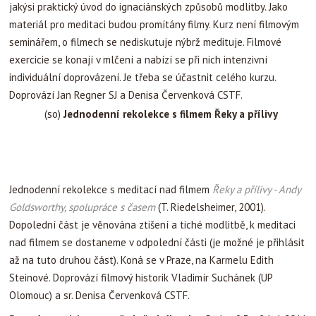
jakýsi praktický úvod do ignaciánských způsobů modlitby. Jako
materiál pro meditaci budou promítány filmy. Kurz není filmovým
seminářem, o filmech se nediskutuje nýbrž medituje. Filmové
exercicie se konají v mlčení a nabízí se při nich intenzivní
individuální doprovázení. Je třeba se účastnit celého kurzu.
Doprovází Jan Regner SJ a Denisa Červenková CSTF.
(so)
Jednodenní rekolekce s filmem Řeky a přílivy
Jednodenní rekolekce s meditací nad filmem
Řeky a přílivy - Andy
Goldsworthy, spolupráce s časem
(T. Riedelsheimer, 2001).
Dopolední část je věnována ztišení a tiché modlitbě, k meditaci
nad filmem se dostaneme v odpolední části (je možné je přihlásit
až na tuto druhou část). Koná se v Praze, na Karmelu Edith
Steinové. Doprovází filmový historik Vladimír Suchánek (UP
Olomouc) a sr. Denisa Červenková CSTF.