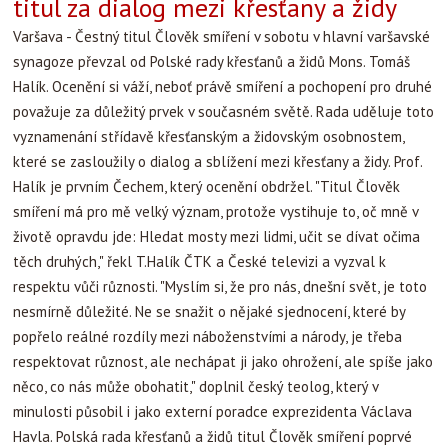
titul za dialog mezi křesťany a židy
Varšava - Čestný titul Člověk smíření v sobotu v hlavní varšavské
synagoze převzal od Polské rady křesťanů a židů Mons. Tomáš
Halík. Ocenění si váží, neboť právě smíření a pochopení pro druhé
považuje za důležitý prvek v současném světě. Rada uděluje toto
vyznamenání střídavě křesťanským a židovským osobnostem,
které se zasloužily o dialog a sblížení mezi křesťany a židy. Prof.
Halík je prvním Čechem, který ocenění obdržel.
"Titul Člověk
smíření má pro mě velký význam, protože vystihuje to, oč mně v
životě opravdu jde: Hledat mosty mezi lidmi, učit se dívat očima
těch druhých," řekl T.Halík ČTK a České televizi a vyzval k
respektu vůči různosti. "Myslím si, že pro nás, dnešní svět, je toto
nesmírně důležité. Ne se snažit o nějaké sjednocení, které by
popřelo reálné rozdíly mezi náboženstvími a národy, je třeba
respektovat různost, ale nechápat ji jako ohrožení, ale spíše jako
něco, co nás může obohatit," doplnil český teolog, který v
minulosti působil i jako externí poradce exprezidenta Václava
Havla. Polská rada křesťanů a židů titul Člověk smíření poprvé