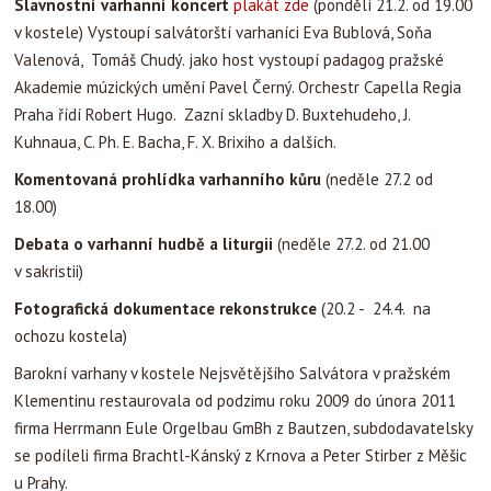
Slavnostní varhanní koncert
plakát zde
(pondělí 21.2. od 19.00
v kostele) Vystoupí salvátorští varhaníci Eva Bublová, Soňa
Valenová, Tomáš Chudý. jako host vystoupí padagog pražské
Akademie múzických umění Pavel Černý. Orchestr Capella Regia
Praha řídí Robert Hugo. Zazní skladby D. Buxtehudeho, J.
Kuhnaua, C. Ph. E. Bacha, F. X. Brixiho a dalších.
Komentovaná prohlídka varhanního kůru
(neděle 27.2 od
18.00)
Debata o varhanní hudbě a liturgii
(neděle 27.2. od 21.00
v sakristii)
Fotografická dokumentace rekonstrukce
(20.2 - 24.4. na
ochozu kostela)
Barokní varhany v kostele Nejsvětějšího Salvátora v pražském
Klementinu restaurovala od podzimu roku 2009 do února 2011
firma Herrmann Eule Orgelbau GmBh z Bautzen, subdodavatelsky
se podíleli firma Brachtl-Kánský z Krnova a Peter Stirber z Měšic
u Prahy.