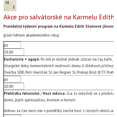
10
2
Akce pro salvátorské na Karmelu Edith 
Pravidelný týdenní program na Karmelu Edith Steinové (Jinonick
(platí během akademického roku)
po
19.00
Eucharistie + agapé.
Po mši je možné jednak zůstat na čaj, kafe, 
liturgické doby, momentálních možností domu či štědrosti příchozích
Ovečka SDB, Petr Havlíček SJ. Jan Regner SJ, Prokop Brož (KTF Praha)
po
20.00
Přehlídka řeholníků
/
Host měsíce.
Cca 1x měsíčně se s představi
domů, jejich spiritualitou, životem a historií.
Jednou za čas mezi nás v pondělky zavítá host z různých oborů uměn