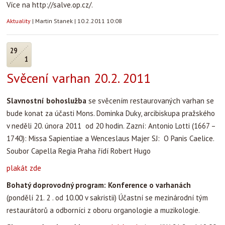
Více na http://salve.op.cz/.
Aktuality
|
Martin Stanek
|
10.2.2011 10:08
29
1
Svěcení varhan 20.2. 2011
Slavnostní bohoslužba
se svěcením restaurovaných varhan se
bude konat za účasti Mons. Dominka Duky, arcibiskupa pražského
v neděli 20. února 2011 od 20 hodin.
Zazní: Antonio Lotti (1667 –
1740): Missa Sapientiae a Wenceslaus Majer SJ: O Panis Caelice.
Soubor Capella Regia Praha řídí Robert Hugo
plakát zde
Bohatý doprovodný program:
Konference o varhanách
(pondělí 21. 2 . od 10.00 v sakristii) Účastní se mezinárodní tým
restaurátorů a odborníci z oboru organologie a muzikologie.