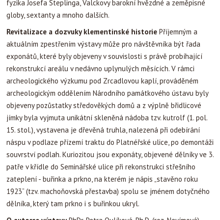
fyzika Josefa Steplinga, Valckovy barokní hvězdné a zeměpisné
globy, sextanty a mnoho dalších.
Revitalizace a dozvuky klementinské historie
Příjemným a
aktuálním zpestřením výstavy může pro návštěvníka být řada
exponátů, které byly objeveny v souvislosti s právě probíhající
rekonstrukcí areálu v nedávno uplynulých měsících. V rámci
archeologického výzkumu pod Zrcadlovou kaplí, prováděném
archeologickým oddělením Národního památkového ústavu byly
objeveny pozůstatky středověkých domů a z výplně břidlicové
jímky byla vyjmuta unikátní skleněná nádoba tzv. kutrolf (1. pol.
15. stol.), vystavena je dřevěná truhla, nalezená při odebírání
náspu v podlaze přízemí traktu do Platnéřské ulice, po demontáži
souvrství podlah. Kuriozitou jsou exponáty, objevené dělníky ve 3.
patře v křídle do Seminářské ulice při rekonstrukci střešního
zateplení - buřinka a prkno, na kterém je nápis „stavěno roku
1923“ (tzv. machoňovská přestavba) spolu se jménem dotyčného
dělníka, který tam prkno i s buřinkou ukryl.