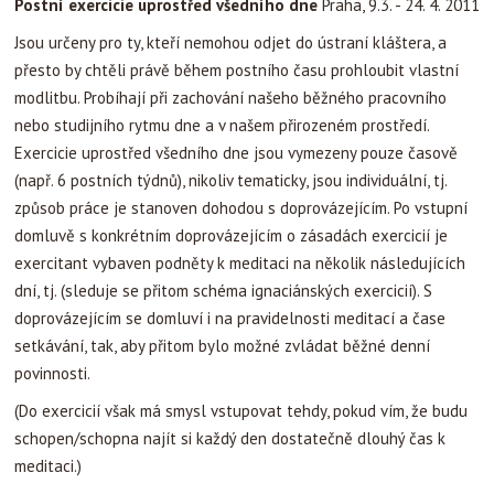
Postní exercicie uprostřed všedního dne
Praha, 9.3. - 24. 4. 2011
Jsou určeny pro ty, kteří nemohou odjet do ústraní kláštera, a
přesto by chtěli právě během postního času prohloubit vlastní
modlitbu. Probíhají při zachování našeho běžného pracovního
nebo studijního rytmu dne a v našem přirozeném prostředí.
Exercicie uprostřed všedního dne jsou vymezeny pouze časově
(např. 6 postních týdnů), nikoliv tematicky, jsou individuální, tj.
způsob práce je stanoven dohodou s doprovázejícím. Po vstupní
domluvě s konkrétním doprovázejícím o zásadách exercicií je
exercitant vybaven podněty k meditaci na několik následujících
dní, tj. (sleduje se přitom schéma ignaciánských exercicií). S
doprovázejícím se domluví i na pravidelnosti meditací a čase
setkávání, tak, aby přitom bylo možné zvládat běžné denní
povinnosti.
(Do exercicií však má smysl vstupovat tehdy, pokud vím, že budu
schopen/schopna najít si každý den dostatečně dlouhý čas k
meditaci.)