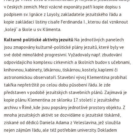
v českých zemích. Mezi vzácné exponáty patří kopie dopisu s
podpisem sv. Ignáce z Loyoly, zakladatele jezuitského řádu a
kopie zakládací listiny císaře Ferdinanda I., kterou dal vzniknout
„koleji“ a škole u sv. Klimenta.
Kulturně politické aktivity jezuitů
Na jednotlivých panelech
jsou zmapovány kulturně-politické plány jezuitů, které byly ve
své době mimořádně progresivní. Vyžadovaly např. zbudování
odpovídajícího komplexu církevních a školních budov s učebnami,
knihovnou, kabinety, lékárnou, tiskárnou, kostely, kaplemi či
astronomickou observatoří. Stavební vývoj Klementina probíhal
takřka nepřetržitě po celou dobu působení řádu. Je zde
představen v podobě jezuitských stavebních plánů. Zajímavá je
kopie plánu Klementina ze sklonku 17. století z jezuitského
archivu v Římě, kde jsou popsány jednotlivé prostory objektu. Z
mnoha jezuitských aktivit se dozvídáme o jezuitské tiskárně,
získané od dědiců Daniela Adama z Veleslavína, jež sloužila
nejen zájmům řádu, ale též potřebám univerzity. Dokladem