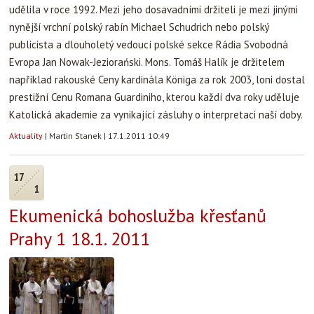
udělila v roce 1992. Mezi jeho dosavadními držiteli je mezi jinými
nynější vrchní polský rabín Michael Schudrich nebo polský
publicista a dlouholetý vedoucí polské sekce Rádia Svobodná
Evropa Jan Nowak-Jeziorański. Mons. Tomáš Halík je držitelem
například rakouské Ceny kardinála Königa za rok 2003, loni dostal
prestižní Cenu Romana Guardiniho, kterou každí dva roky uděluje
Katolická akademie za vynikající zásluhy o interpretaci naší doby.
Aktuality
|
Martin Stanek
|
17.1.2011 10:49
17
1
Ekumenická bohoslužba křesťanů
Prahy 1 18.1. 2011