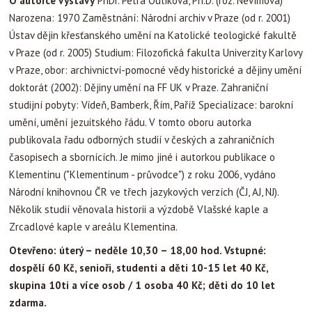
O autorce výstavy
PhDr. Petra Oulíková, Ph.D. (roz. Nevímová)
Narozena: 1970 Zaměstnání: Národní archiv v Praze (od r. 2001)
Ústav dějin křesťanského umění na Katolické teologické fakultě
v Praze (od r. 2005) Studium: Filozofická fakulta Univerzity Karlovy
v Praze, obor: archivnictví-pomocné vědy historické a dějiny umění
doktorát (2002): Dějiny umění na FF UK v Praze. Zahraniční
studijní pobyty: Vídeň, Bamberk, Řím, Paříž Specializace: barokní
umění, umění jezuitského řádu. V tomto oboru autorka
publikovala řadu odborných studií v českých a zahraničních
časopisech a sbornících. Je mimo jiné i autorkou publikace o
Klementinu ("Klementinum - průvodce") z roku 2006, vydáno
Národní knihovnou ČR ve třech jazykových verzích (ČJ, AJ, NJ).
Několik studií věnovala historii a výzdobě Vlašské kaple a
Zrcadlové kaple v areálu Klementina.
Otevřeno: úterý – neděle 10,30 – 18,00 hod. Vstupné:
dospělí 60 Kč, senioři, studenti a děti 10-15 let 40 Kč,
skupina 10ti a více osob / 1 osoba 40 Kč; děti do 10 let
zdarma.