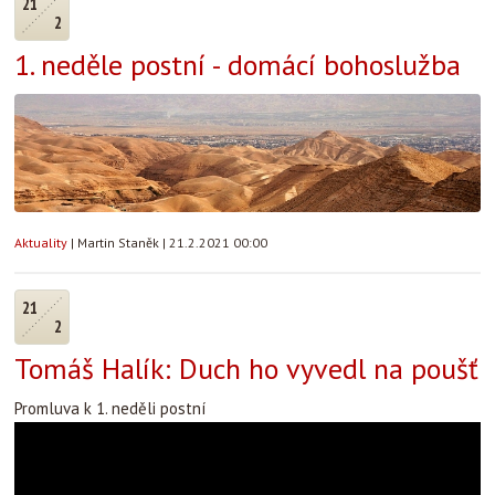
21
2
1. neděle postní - domácí bohoslužba
Aktuality
|
Martin Staněk
|
21.2.2021 00:00
21
2
Tomáš Halík: Duch ho vyvedl na poušť
Promluva k 1. neděli postní