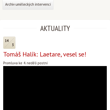
Archiv uměleckých intervencí
AKTUALITY
14
3
Tomáš Halík: Laetare, vesel se!
Promluva ke 4. neděli postní