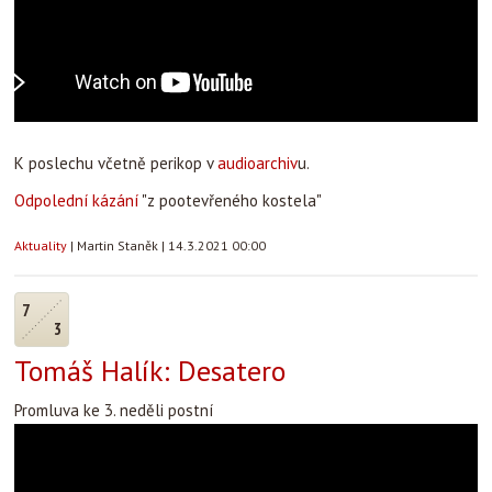
K poslechu včetně perikop v
audioarchiv
u.
Odpolední kázání
"z pootevřeného kostela"
Aktuality
|
Martin Staněk
|
14.3.2021 00:00
7
3
Tomáš Halík: Desatero
Promluva ke 3. neděli postní