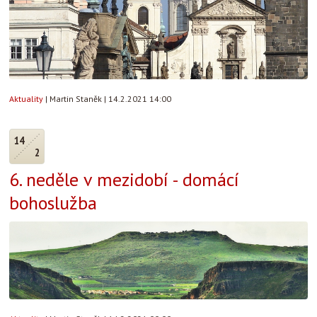
Aktuality
|
Martin Staněk
|
14.2.2021 14:00
14
2
6. neděle v mezidobí - domácí
bohoslužba