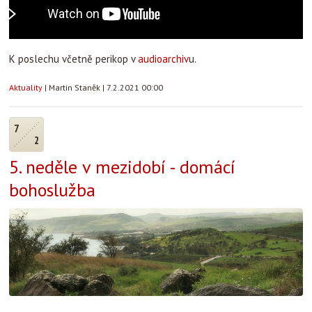
K poslechu včetně perikop v
audioarchiv
u.
Aktuality
|
Martin Staněk
|
7.2.2021 00:00
7
2
5. neděle v mezidobí - domácí
bohoslužba