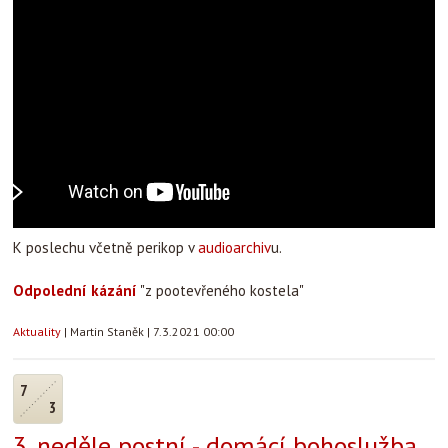
K poslechu včetně perikop v
audioarchiv
u.
Odpolední kázání
"z pootevřeného kostela"
Aktuality
|
Martin Staněk
|
7.3.2021 00:00
7
3
3. neděle postní - domácí bohoslužba