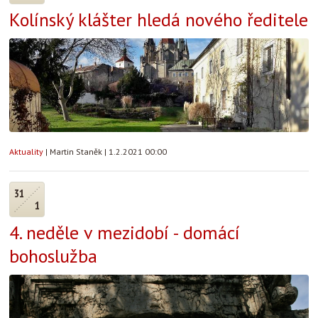
Kolínský klášter hledá nového ředitele
Aktuality
|
Martin Staněk
|
1.2.2021 00:00
31
1
4. neděle v mezidobí - domácí
bohoslužba