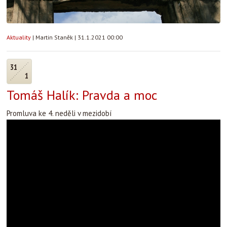
Aktuality
|
Martin Staněk
|
31.1.2021 00:00
31
1
Tomáš Halík: Pravda a moc
Promluva ke 4. neděli v mezidobí