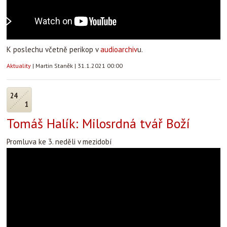
K poslechu včetně perikop v
audioarchiv
u.
Aktuality
|
Martin Staněk
|
31.1.2021 00:00
24
1
Tomáš Halík: Milosrdná tvář Boží
Promluva ke 3. neděli v mezidobí