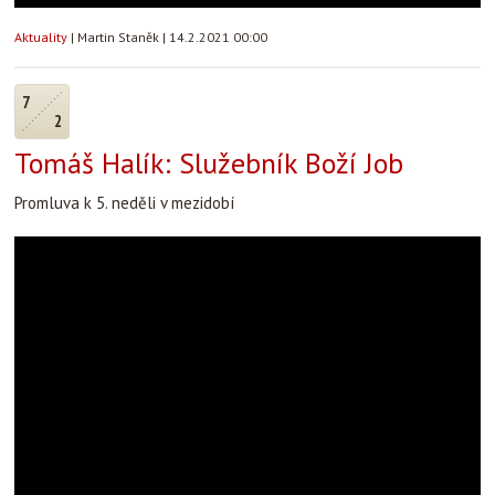
Aktuality
|
Martin Staněk
|
14.2.2021 00:00
7
2
Tomáš Halík: Služebník Boží Job
Promluva k 5. neděli v mezidobí