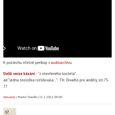
K poslechu včetně perikop v
audioarchiv
u.
Delší verze kázání
- "z otevřeného kostela"
ad "jedna teoložka rozlišovala...": TH: Divadlo pro anděly, str.75-
77
Aktuality
|
Martin Staněk
|
21.2.2021 00:00
17