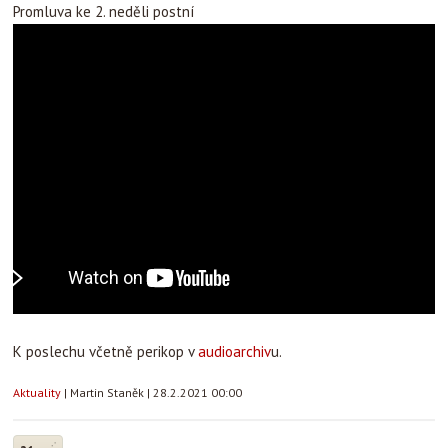
Promluva ke 2. neděli postní
K poslechu včetně perikop v
audioarchiv
u.
Aktuality
|
Martin Staněk
|
28.2.2021 00:00