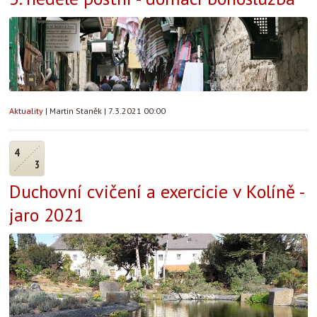
Aktuality
|
Martin Staněk
|
7.3.2021 00:00
4
3
Duchovní cvičení a exercicie v Kolíně -
jaro 2021