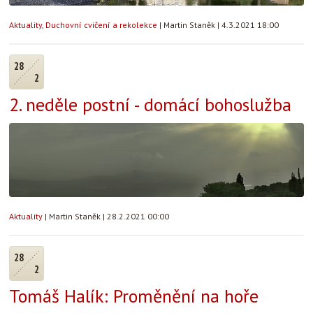
Aktuality
,
Duchovní cvičení a rekolekce
|
Martin Staněk
|
4.3.2021 18:00
28
2
2. neděle postní - domácí bohoslužba
Aktuality
|
Martin Staněk
|
28.2.2021 00:00
28
2
Tomáš Halík: Proměnění na hoře