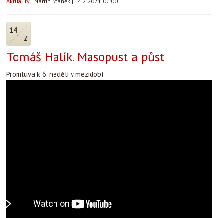
Aktuality
|
Martin Staněk
|
14.2.2021 00:00
14
2
Tomáš Halík. Masopust a půst
Promluva k 6. neděli v mezidobí