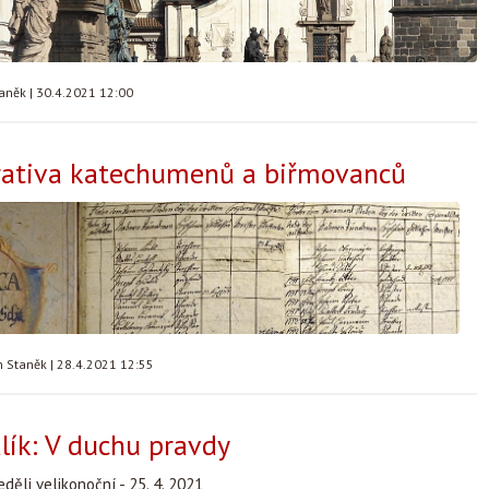
taněk
|
30.4.2021 12:00
rativa katechumenů a biřmovanců
n Staněk
|
28.4.2021 12:55
ík: V duchu pravdy
děli velikonoční - 25. 4. 2021