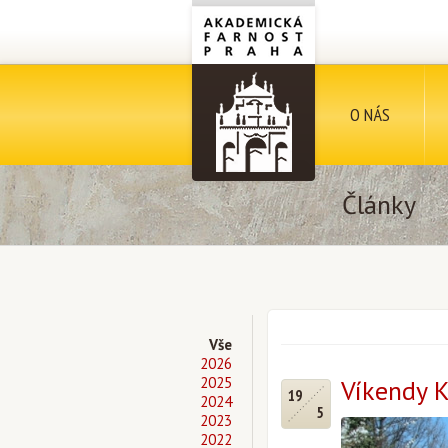
O NÁS
Články
Vše
2026
2025
Víkendy K
19
2024
5
2023
2022