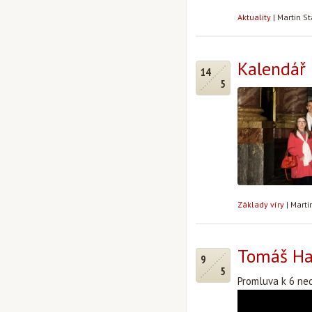
Aktuality
|
Martin S
Kalendář 
14
5
Základy víry
|
Marti
Tomáš Hal
9
5
Promluva k 6 nedě