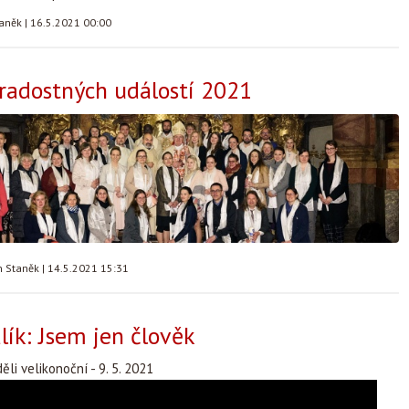
taněk
|
16.5.2021 00:00
radostných událostí 2021
n Staněk
|
14.5.2021 15:31
ík: Jsem jen člověk
li velikonoční - 9. 5. 2021