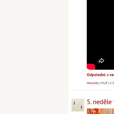
Odpolední
a
ve
Aktuality
|
FiLiP
|
2.
5. neděle
2
5