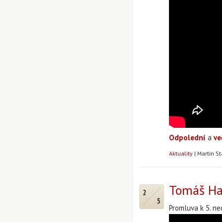
Odpolední
a
ve
Aktuality
|
Martin S
Tomáš Hal
2
5
Promluva k 5. ned