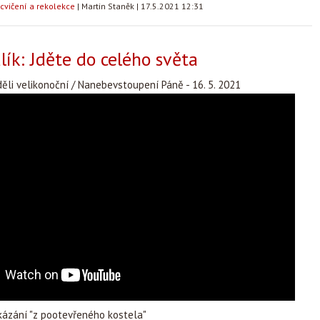
cvičení a rekolekce
|
Martin Staněk
|
17.5.2021 12:31
ík: Jděte do celého světa
děli velikonoční / Nanebevstoupení Páně - 16. 5. 2021
ázání "z pootevřeného kostela"