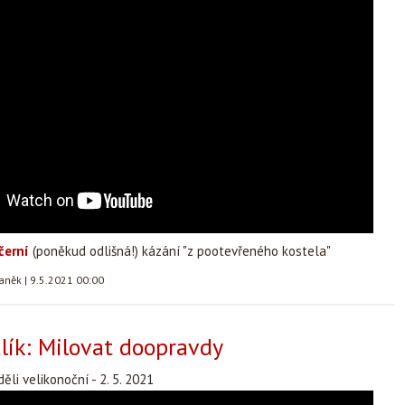
černí
(poněkud odlišná!) kázání "z pootevřeného kostela"
taněk
|
9.5.2021 00:00
ík: Milovat doopravdy
ěli velikonoční - 2. 5. 2021