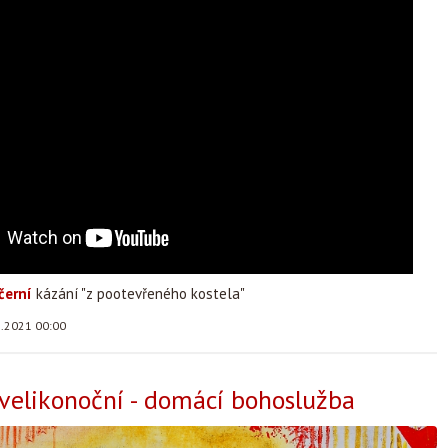
černí
kázání "z pootevřeného kostela"
5.2021 00:00
 velikonoční - domácí bohoslužba