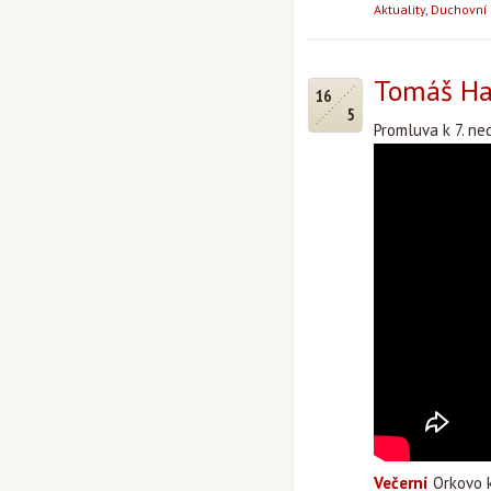
Aktuality
,
Duchovní 
Tomáš Hal
16
5
Promluva k 7. ne
Večerní
Orkovo k