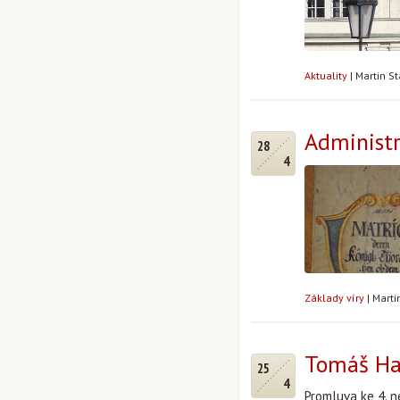
Aktuality
|
Martin S
Administ
28
4
Základy víry
|
Marti
Tomáš Hal
25
4
Promluva ke 4. ne