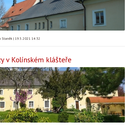
n Staněk
|
19.5.2021 14:32
y v Kolínském klášteře