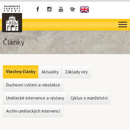
Články
Všechny články
Aktuality
Základy víry
Duchovní cvičení a rekolekce
Umělecké intervence a výstavy
Cyklus o manželství
Archiv uměleckých intervencí