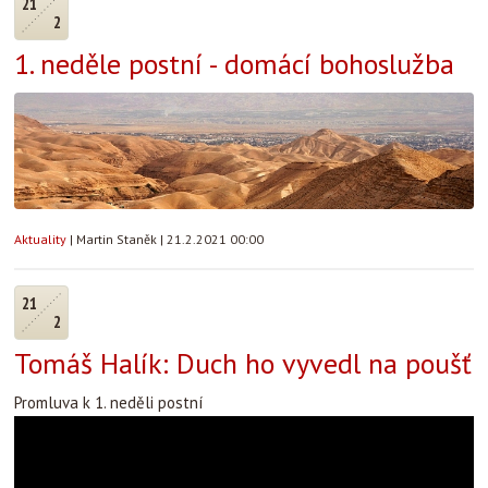
21
2
1. neděle postní - domácí bohoslužba
Aktuality
|
Martin Staněk
|
21.2.2021 00:00
21
2
Tomáš Halík: Duch ho vyvedl na poušť
Promluva k 1. neděli postní