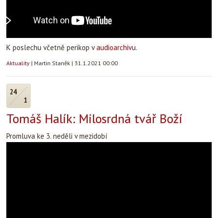
K poslechu včetně perikop v
audioarchiv
u.
Aktuality
|
Martin Staněk
|
31.1.2021 00:00
24
1
Tomáš Halík: Milosrdná tvář Boží
Promluva ke 3. neděli v mezidobí