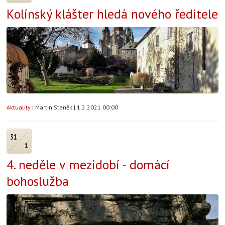
Kolínský klášter hledá nového ředitele
Aktuality
|
Martin Staněk
|
1.2.2021 00:00
31
1
4. neděle v mezidobí - domácí
bohoslužba