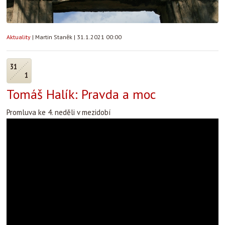
Aktuality
|
Martin Staněk
|
31.1.2021 00:00
31
1
Tomáš Halík: Pravda a moc
Promluva ke 4. neděli v mezidobí