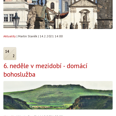
Aktuality
|
Martin Staněk
|
14.2.2021 14:00
14
2
6. neděle v mezidobí - domácí
bohoslužba