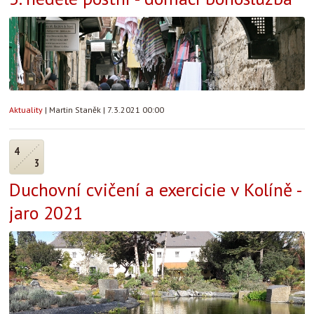
Aktuality
|
Martin Staněk
|
7.3.2021 00:00
4
3
Duchovní cvičení a exercicie v Kolíně -
jaro 2021