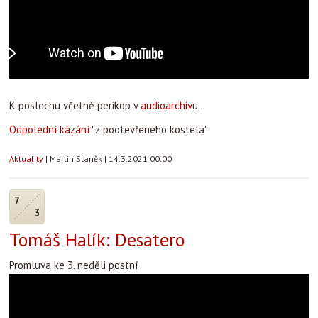
K poslechu včetně perikop v
audioarchiv
u.
Odpolední kázání
"z pootevřeného kostela"
Aktuality
|
Martin Staněk
|
14.3.2021 00:00
7
3
Tomáš Halík: Desatero
Promluva ke 3. neděli postní