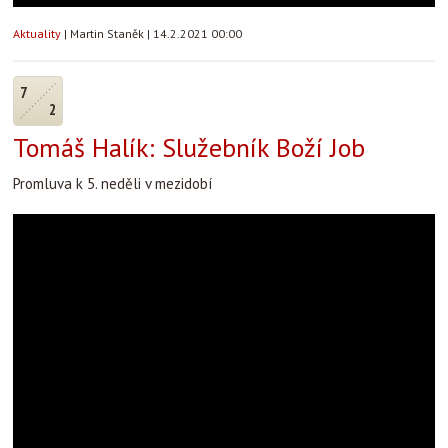
Aktuality
|
Martin Staněk
|
14.2.2021 00:00
7
2
Tomáš Halík: Služebník Boží Job
Promluva k 5. neděli v mezidobí