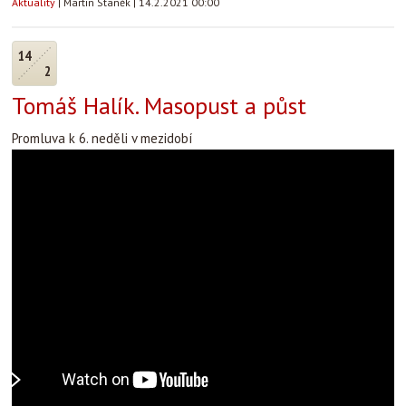
Aktuality
|
Martin Staněk
|
14.2.2021 00:00
14
2
Tomáš Halík. Masopust a půst
Promluva k 6. neděli v mezidobí