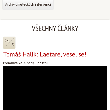
Archiv uměleckých intervencí
VŠECHNY ČLÁNKY
14
3
Tomáš Halík: Laetare, vesel se!
Promluva ke 4. neděli postní