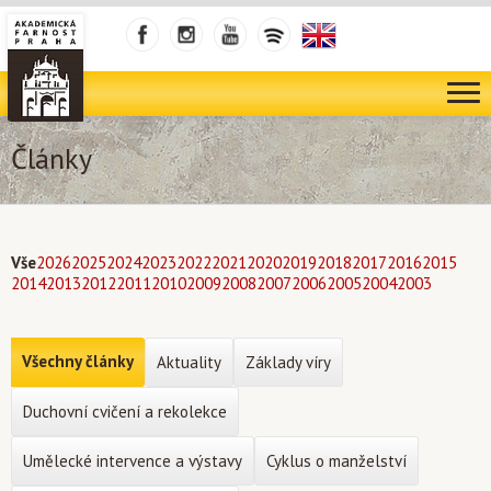
Články
Vše
2026
2025
2024
2023
2022
2021
2020
2019
2018
2017
2016
2015
2014
2013
2012
2011
2010
2009
2008
2007
2006
2005
2004
2003
Všechny články
Aktuality
Základy víry
Duchovní cvičení a rekolekce
Umělecké intervence a výstavy
Cyklus o manželství