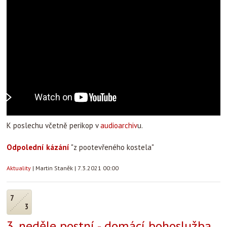
K poslechu včetně perikop v
audioarchiv
u.
Odpolední kázání
"z pootevřeného kostela"
Aktuality
|
Martin Staněk
|
7.3.2021 00:00
7
3
3. neděle postní - domácí bohoslužba