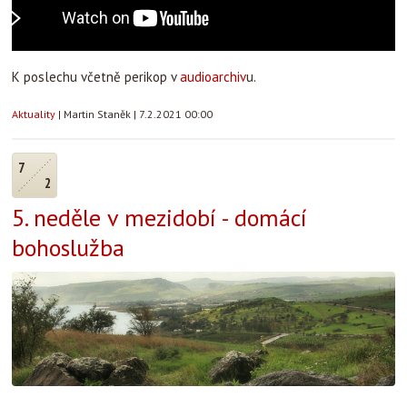
K poslechu včetně perikop v
audioarchiv
u.
Aktuality
|
Martin Staněk
|
7.2.2021 00:00
7
2
5. neděle v mezidobí - domácí
bohoslužba