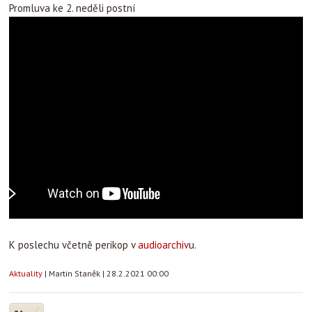
Promluva ke 2. neděli postní
K poslechu včetně perikop v
audioarchiv
u.
Aktuality
|
Martin Staněk
|
28.2.2021 00:00