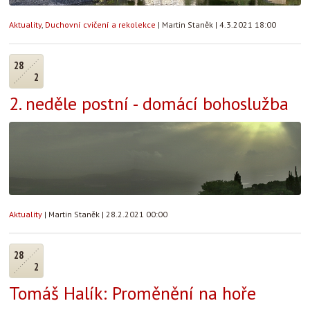
Aktuality
,
Duchovní cvičení a rekolekce
|
Martin Staněk
|
4.3.2021 18:00
28
2
2. neděle postní - domácí bohoslužba
Aktuality
|
Martin Staněk
|
28.2.2021 00:00
28
2
Tomáš Halík: Proměnění na hoře