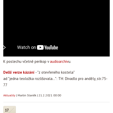
K poslechu včetně perikop v
audioarchiv
u.
Delší verze kázání
- "z otevřeného kostela"
ad "jedna teoložka rozlišovala...": TH: Divadlo pro anděly, str.75-
77
Aktuality
|
Martin Staněk
|
21.2.2021 00:00
17