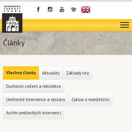
Články
Všechny články
Aktuality
Základy víry
Duchovní cvičení a rekolekce
Umělecké intervence a výstavy
Cyklus o manželství
Archiv uměleckých intervencí