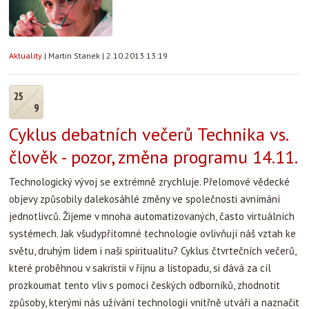
Aktuality
|
Martin Stanek
|
2.10.2013 13:19
25
9
Cyklus debatních večerů Technika vs.
člověk - pozor, změna programu 14.11.
Technologický vývoj se extrémně zrychluje. Přelomové vědecké
objevy způsobily dalekosáhlé změny ve společnosti avnímání
jednotlivců. Žijeme v mnoha automatizovaných, často virtuálních
systémech. Jak všudypřítomné technologie ovlivňují náš vztah ke
světu, druhým lidem i naši spiritualitu? Cyklus čtvrtečních večerů,
které proběhnou v sakristii v říjnu a listopadu, si dává za cíl
prozkoumat tento vliv s pomocí českých odborníků, zhodnotit
způsoby, kterými nás užívání technologií vnitřně utváří a naznačit