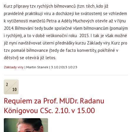
Kurz přípravy tzv. rychlých biřmovanců (tzn. těch, kdo již
pravidelně praktikují víru a docházejí ke svátostem) se vzhledem
k vytíženosti manželů Petra a Adély Muchových otevře až v říjnu
2014. Biřmování tedy bude společné všem biřmovancům (pomalým
i rychlým), a to v době velikonoční roku 2015. I tak je však možné
již nyní navštěvovat úterní přednášky kurzu Základy víry. Kurz pro
tzv. pomalé biřmovance (tedy de facto konvertity, pokřtěné v
dětství) se otevírá již letos.
Základy víry
|
Martin Stanek
|
3.10.2013 10:23
2
10
Requiem za Prof. MUDr. Radanu
Königovou CSc. 2.10. v 15.00