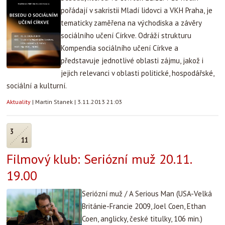
pořádají v sakristii Mladí lidovci a VKH Praha, je
tematicky zaměřena na východiska a závěry
sociálního učení Církve. Odráží strukturu
Kompendia sociálního učení Církve a
představuje jednotlivé oblasti zájmu, jakož i
jejich relevanci v oblasti politické, hospodářské,
sociální a kulturní.
Aktuality
|
Martin Stanek
|
3.11.2013 21:03
3
11
Filmový klub: Seriózní muž 20.11.
19.00
Seriózní muž / A Serious Man (USA-Velká
Británie-Francie 2009, Joel Coen, Ethan
Coen, anglicky, české titulky, 106 min.)