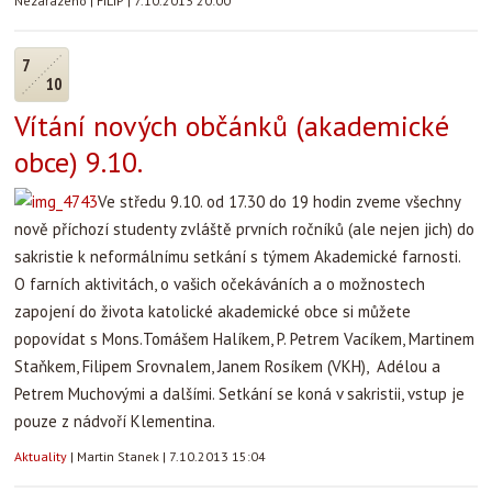
Nezařazeno
|
FiLiP
|
7.10.2013 20:00
7
10
Vítání nových občánků (akademické
obce) 9.10.
Ve středu 9.10. od 17.30 do 19 hodin zveme všechny
nově příchozí studenty zvláště prvních ročníků (ale nejen jich) do
sakristie k neformálnímu setkání s týmem Akademické farnosti.
O farních aktivitách, o vašich očekáváních a o možnostech
zapojení do života katolické akademické obce si můžete
popovídat s Mons.Tomášem Halíkem, P. Petrem Vacíkem, Martinem
Staňkem, Filipem Srovnalem, Janem Rosíkem (VKH), Adélou a
Petrem Muchovými a dalšími. Setkání se koná v sakristii, vstup je
pouze z nádvoří Klementina.
Aktuality
|
Martin Stanek
|
7.10.2013 15:04