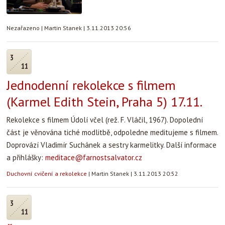
Nezařazeno
|
Martin Stanek
|
3.11.2013 20:56
3
11
Jednodenní rekolekce s filmem
(Karmel Edith Stein, Praha 5) 17.11.
Rekolekce s filmem Údolí včel (rež. F. Vláčil, 1967). Dopolední
část je věnována tiché modlitbě, odpoledne meditujeme s filmem.
Doprovází Vladimír Suchánek a sestry karmelitky. Další informace
a přihlášky:
meditace@farnostsalvator.cz
Duchovní cvičení a rekolekce
|
Martin Stanek
|
3.11.2013 20:52
3
11