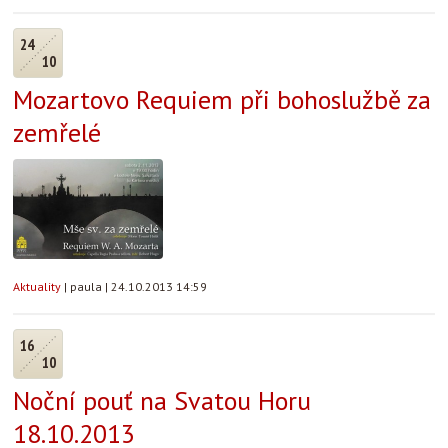
24
10
Mozartovo Requiem při bohoslužbě za
zemřelé
Aktuality
|
paula
|
24.10.2013 14:59
16
10
Noční pouť na Svatou Horu
18.10.2013