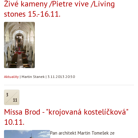
Živé kameny /Pietre vive /Living
stones 15.-16.11.
Aktuality
|
Martin Stanek
|
3.11.2013 20:50
3
11
Missa Brod - "krojovaná kostelíčková"
10.11.
Pan architekt Martin Tomešek ze