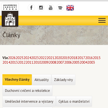
Články
Vše
2026
2025
2024
2023
2022
2021
2020
2019
2018
2017
2016
2015
2014
2013
2012
2011
2010
2009
2008
2007
2006
2005
2004
2003
Všechny články
Aktuality
Základy víry
Duchovní cvičení a rekolekce
Umělecké intervence a výstavy
Cyklus o manželství