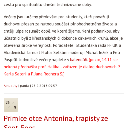
cestu pro spiritualitu dnešní technizované doby.
Večery jsou určeny především pro studenty, kteří považují
duchovní přesah za nutnou součást plnohodnotného života a
chtějí lépe rozumět době, ve které žijeme. Není podmínkou, aby
účastníci byli z křesťanských či dokonce církevních kruhů, akce je
otevřena široké veřejnosti. Pořadatelé: Studentská rada FF UK a
Akademická farnost Praha. Setkání moderují Michal Ježek a Petr
Pospíšil. Jednotlivé večery najdete v
kalendáři
.
(pozor, 14.11. se
nekoná přednáška prof. Halíka - zařazen je dialog duchovních P.
Karla Satorii a P. Jana Regnera SJ)
Aktuality
|
paula
|
25.9.2013 09:57
25
9
Primice otce Antonína, trapisty ze
Sept-Fons