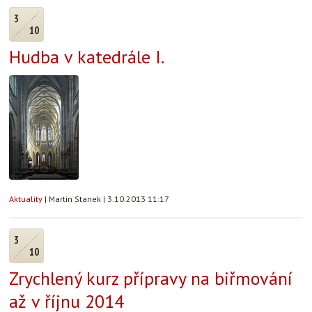
3
10
Hudba v katedrále I.
Aktuality
|
Martin Stanek
|
3.10.2013 11:17
3
10
Zrychlený kurz přípravy na biřmování
až v říjnu 2014