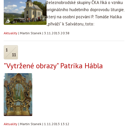
železnobrodské skupiny ČKA říká o vzniku
originálního hudebního doprovodu liturgie,
který na osobní pozvání P. Tomáše Halíka
„přiváží“ k Salvátoru, toto:
Aktuality
|
Martin Stanek
|
3.11.2013 20:38
1
11
"Vytržené obrazy" Patrika Hábla
Aktuality
|
Martin Stanek
|
1.11.2013 13:12