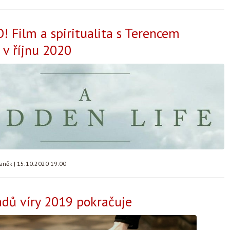
 Film a spiritualita s Terencem
v říjnu 2020
taněk
|
15.10.2020 19:00
adů víry 2019 pokračuje