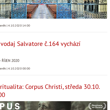
taněk
|
4.10.2020 14:00
avodaj Salvatore č.164 vychází
 ŘÍJEN 2020
taněk
|
4.10.2020 00:00
ritualita: Corpus Christi, středa 30.10.
00