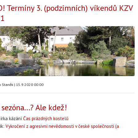
! Termíny 3. (podzimních) víkendů KZV
21
n Staněk
|
15.9.2020 00:00
sezóna...? Ale kdež!
bírka kázání
Čas prázdných kostelů
ík:
Vykročení z agresivní nevědomosti v české společnosti (a