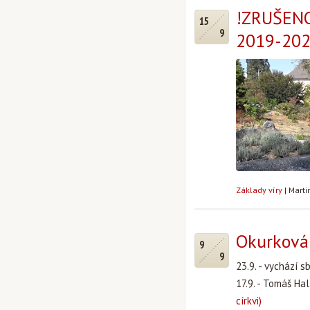
!ZRUŠENO
15
9
2019-20
Základy víry
|
Marti
Okurková 
9
9
23.9. - vychází s
17.9. - Tomáš Hal
církvi)