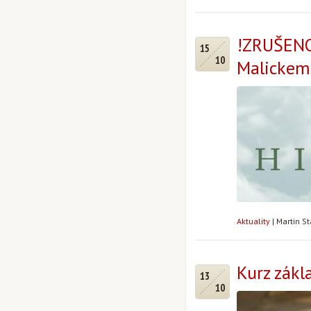
!ZRUŠENO!
15
10
Malickem 
Aktuality
|
Martin S
Kurz zákl
13
10