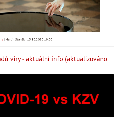
íry
|
Martin Staněk
|
13.10.2020 19:00
adů víry - aktuální info (aktualizováno