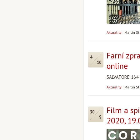
Aktuality
|
Martin S
Farní zpr
4
10
online
SALVATORE 164 -
Aktuality
|
Martin S
Film a spi
30
9
2020, 19.