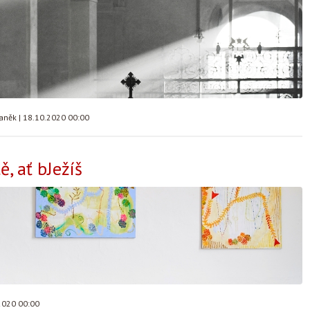
taněk
|
18.10.2020 00:00
, ať bJežíš
2020 00:00