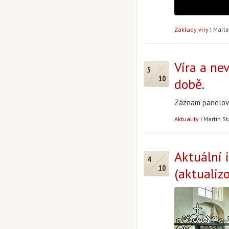
Základy víry
|
Marti
Víra a ne
5
10
době.
Záznam panelové
Aktuality
|
Martin S
Aktuální 
4
10
(aktualiz