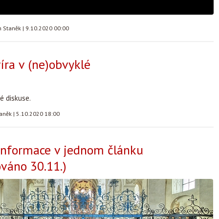
n Staněk
|
9.10.2020 00:00
víra v (ne)obvyklé
 diskuse.
taněk
|
5.10.2020 18:00
informace v jednom článku
ováno 30.11.)