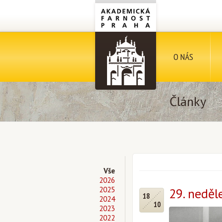
O NÁS
Články
Vše
2026
2025
29. neděl
18
2024
10
2023
2022