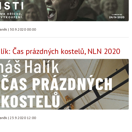
taněk
|
30.9.2020 00:00
ík: Čas prázdných kostelů, NLN 2020
taněk
|
23.9.2020 12:00