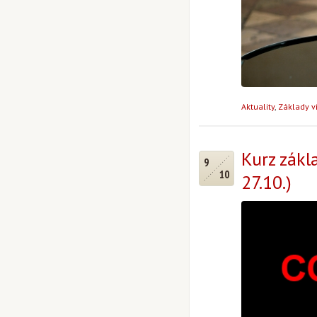
Aktuality
,
Základy v
Kurz zákl
9
10
27.10.)