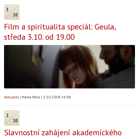
3
10
Film a spiritualita speciál: Geula,
středa 3.10. od 19.00
Aktuality
|
Marta Mills
|
3.10.2018 19:00
2
10
Slavnostní zahájení akademického