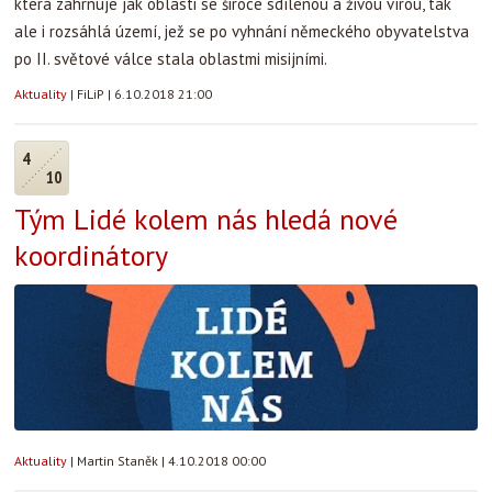
která zahrnuje jak oblasti se široce sdílenou a živou vírou, tak
ale i rozsáhlá území, jež se po vyhnání německého obyvatelstva
po II. světové válce stala oblastmi misijními.
Aktuality
|
FiLiP
|
6.10.2018 21:00
4
10
Tým Lidé kolem nás hledá nové
koordinátory
Aktuality
|
Martin Staněk
|
4.10.2018 00:00