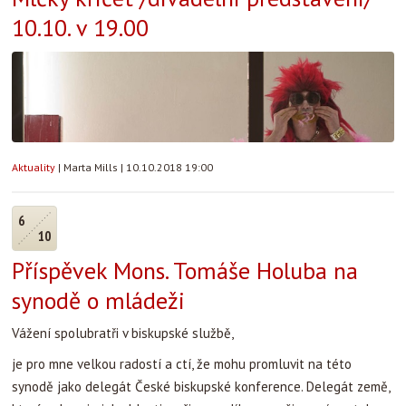
10.10. v 19.00
Aktuality
|
Marta Mills
|
10.10.2018 19:00
6
10
Příspěvek Mons. Tomáše Holuba na
synodě o mládeži
Vážení spolubratři v biskupské službě,
je pro mne velkou radostí a ctí, že mohu promluvit na této
synodě jako delegát České biskupské konference. Delegát země,