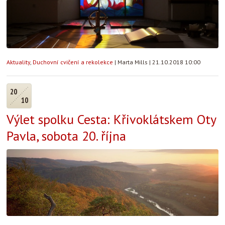
Aktuality
,
Duchovní cvičení a rekolekce
|
Marta Mills
|
21.10.2018 10:00
20
10
Výlet spolku Cesta: Křivoklátskem Oty
Pavla, sobota 20. října