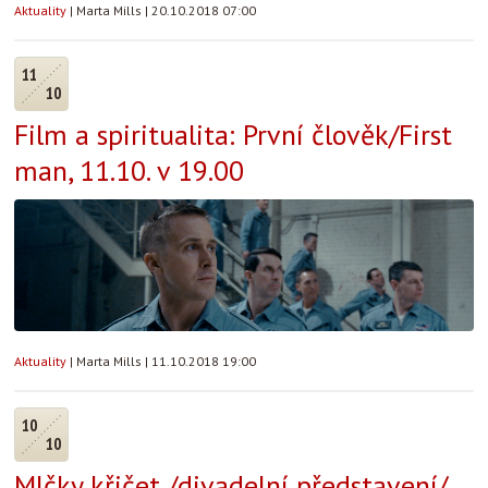
Aktuality
|
Marta Mills
|
20.10.2018 07:00
11
10
Film a spiritualita: První člověk/First
man, 11.10. v 19.00
Aktuality
|
Marta Mills
|
11.10.2018 19:00
10
10
Mlčky křičet /divadelní představení/