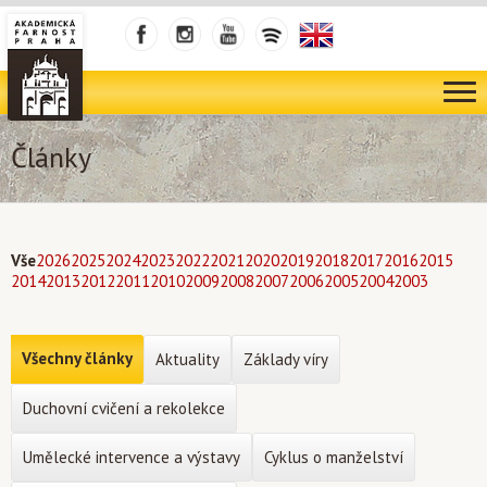
Články
Vše
2026
2025
2024
2023
2022
2021
2020
2019
2018
2017
2016
2015
2014
2013
2012
2011
2010
2009
2008
2007
2006
2005
2004
2003
Všechny články
Aktuality
Základy víry
Duchovní cvičení a rekolekce
Umělecké intervence a výstavy
Cyklus o manželství