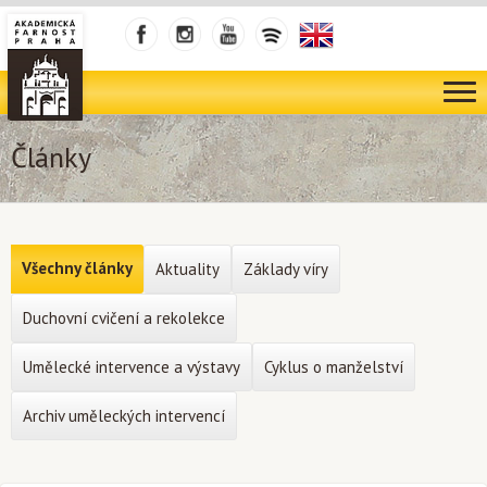
Články
Všechny články
Aktuality
Základy víry
Duchovní cvičení a rekolekce
Umělecké intervence a výstavy
Cyklus o manželství
Archiv uměleckých intervencí