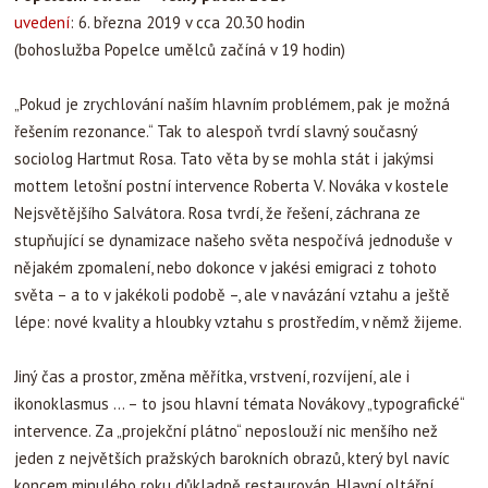
uvedení
: 6. března 2019 v cca 20.30 hodin
(bohoslužba Popelce umělců začíná v 19 hodin)
„Pokud je zrychlování naším hlavním problémem, pak je možná
řešením rezonance.“ Tak to alespoň tvrdí slavný současný
sociolog Hartmut Rosa. Tato věta by se mohla stát i jakýmsi
mottem letošní postní intervence Roberta V. Nováka v kostele
Nejsvětějšího Salvátora. Rosa tvrdí, že řešení, záchrana ze
stupňující se dynamizace našeho světa nespočívá jednoduše v
nějakém zpomalení, nebo dokonce v jakési emigraci z tohoto
světa – a to v jakékoli podobě –, ale v navázání vztahu a ještě
lépe: nové kvality a hloubky vztahu s prostředím, v němž žijeme.
Jiný čas a prostor, změna měřítka, vrstvení, rozvíjení, ale i
ikonoklasmus … – to jsou hlavní témata Novákovy „typografické“
intervence. Za „projekční plátno“ neposlouží nic menšího než
jeden z největších pražských barokních obrazů, který byl navíc
koncem minulého roku důkladně restaurován. Hlavní oltářní