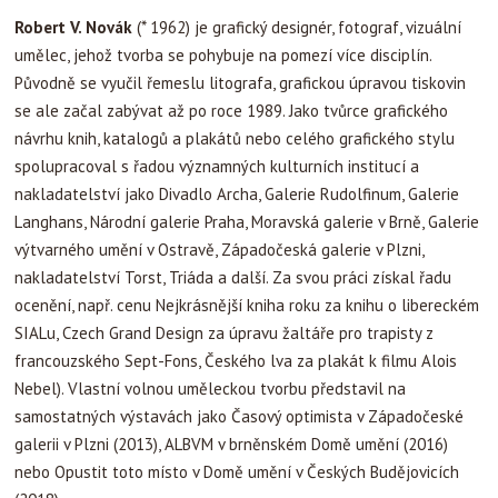
Robert V. Novák
(* 1962) je grafický designér, fotograf, vizuální
umělec, jehož tvorba se pohybuje na pomezí více disciplín.
Původně se vyučil řemeslu litografa, grafickou úpravou tiskovin
se ale začal zabývat až po roce 1989. Jako tvůrce grafického
návrhu knih, katalogů a plakátů nebo celého grafického stylu
spolupracoval s řadou významných kulturních institucí a
nakladatelství jako Divadlo Archa, Galerie Rudolfinum, Galerie
Langhans, Národní galerie Praha, Moravská galerie v Brně, Galerie
výtvarného umění v Ostravě, Západočeská galerie v Plzni,
nakladatelství Torst, Triáda a další. Za svou práci získal řadu
ocenění, např. cenu Nejkrásnější kniha roku za knihu o libereckém
SIALu, Czech Grand Design za úpravu žaltáře pro trapisty z
francouzského Sept-Fons, Českého lva za plakát k filmu Alois
Nebel). Vlastní volnou uměleckou tvorbu představil na
samostatných výstavách jako Časový optimista v Západočeské
galerii v Plzni (2013), ALBVM v brněnském Domě umění (2016)
nebo Opustit toto místo v Domě umění v Českých Budějovicích