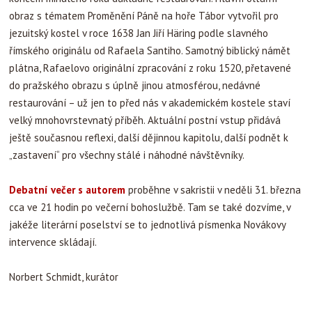
obraz s tématem Proměnění Páně na hoře Tábor vytvořil pro
jezuitský kostel v roce 1638 Jan Jiří Häring podle slavného
římského originálu od Rafaela Santiho. Samotný biblický námět
plátna, Rafaelovo originální zpracování z roku 1520, přetavené
do pražského obrazu s úplně jinou atmosférou, nedávné
restaurování – už jen to před nás v akademickém kostele staví
velký mnohovrstevnatý příběh. Aktuální postní vstup přidává
ještě současnou reflexi, další dějinnou kapitolu, další podnět k
„zastavení“ pro všechny stálé i náhodné návštěvníky.
Debatní večer s autorem
proběhne v sakristii v neděli 31. března
cca ve 21 hodin po večerní bohoslužbě. Tam se také dozvíme, v
jakéže literární poselství se to jednotlivá písmenka Novákovy
intervence skládají.
Norbert Schmidt, kurátor