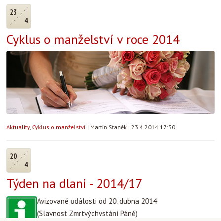
23
4
Cyklus o manželství v roce 2014
Aktuality
,
Cyklus o manželství
|
Martin Staněk
|
23.4.2014 17:30
20
4
Týden na dlani - 2014/17
Avizované události od 20. dubna 2014
(Slavnost Zmrtvýchvstání Páně)