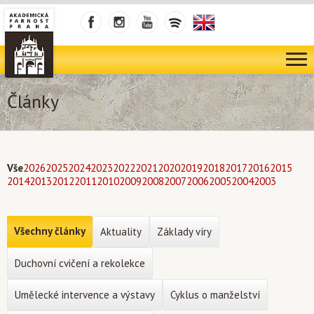
Články
Vše
2026
2025
2024
2023
2022
2021
2020
2019
2018
2017
2016
2015
2014
2013
2012
2011
2010
2009
2008
2007
2006
2005
2004
2003
Všechny články
Aktuality
Základy víry
Duchovní cvičení a rekolekce
Umělecké intervence a výstavy
Cyklus o manželství