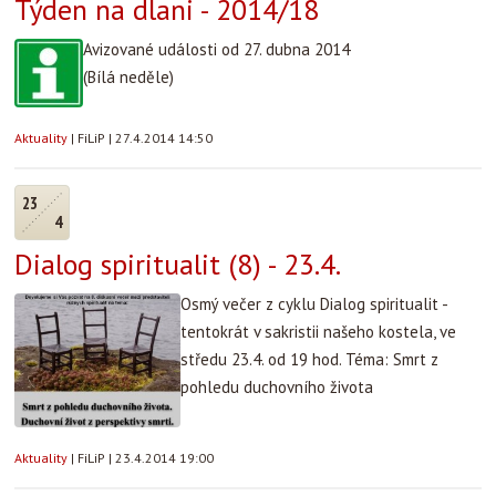
Týden na dlani - 2014/18
Avizované události od 27. dubna 2014
(Bílá neděle)
Aktuality
|
FiLiP
|
27.4.2014 14:50
23
4
Dialog spiritualit (8) - 23.4.
Osmý večer z cyklu Dialog spiritualit -
tentokrát v sakristii našeho kostela, ve
středu 23.4. od 19 hod. Téma: Smrt z
pohledu duchovního života
Aktuality
|
FiLiP
|
23.4.2014 19:00