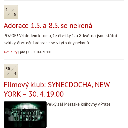
1
5
Adorace 1.5. a 8.5. se nekoná
POZOR! Vzhledem k tomu, že čtvrtky 1. a 8. května jsou státní
svátky, čtvrteční adorace se v tyto dny nekoná.
Aktuality
|
pla
|
1.5.2014 20:00
30
4
Filmový klub: SYNECDOCHA, NEW
YORK – 30. 4. 19.00
Velký sál Městské knihovny v Praze