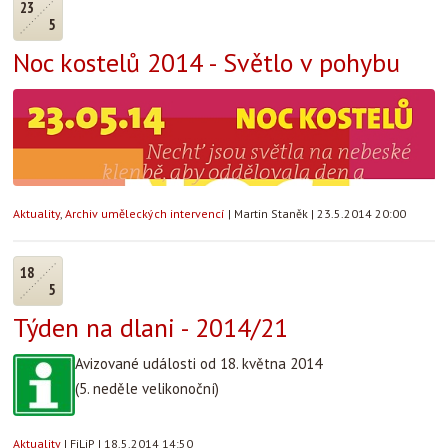
23
5
Noc kostelů 2014 - Světlo v pohybu
Aktuality
,
Archiv uměleckých intervencí
|
Martin Staněk
|
23.5.2014 20:00
18
5
Týden na dlani - 2014/21
Avizované události od 18. května 2014
(5. neděle velikonoční)
Aktuality
|
FiLiP
|
18.5.2014 14:50