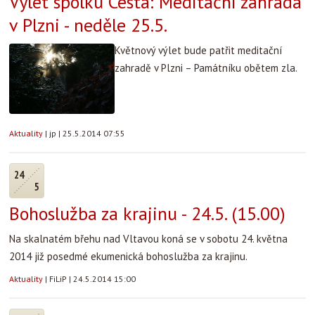
Výlet spolku Cesta: Meditační zahrada
v Plzni - neděle 25.5.
Květnový výlet bude patřit meditační
zahradě v Plzni – Památníku obětem zla.
Aktuality
|
jp
|
25.5.2014 07:55
24
5
Bohoslužba za krajinu - 24.5. (15.00)
Na skalnatém břehu nad Vltavou koná se v sobotu 24. května
2014 již posedmé ekumenická bohoslužba za krajinu.
Aktuality
|
FiLiP
|
24.5.2014 15:00