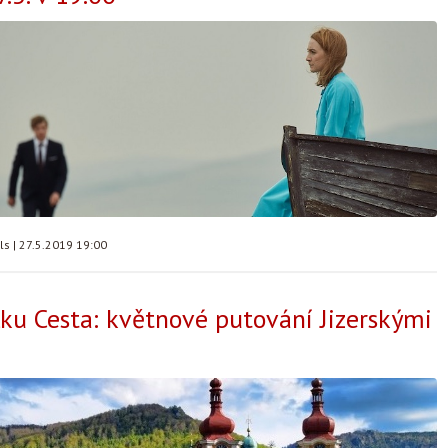
lls
|
27.5.2019 19:00
lku Cesta: květnové putování Jizerskými