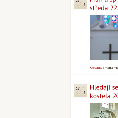
22
5
středa 22.
Aktuality
|
Marta Mi
Hledají s
17
5
kostela 2