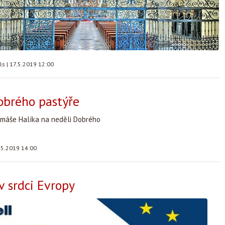
lls
|
17.5.2019 12:00
obrého pastýře
omáše Halíka na neděli Dobrého
.5.2019 14:00
v srdci Evropy