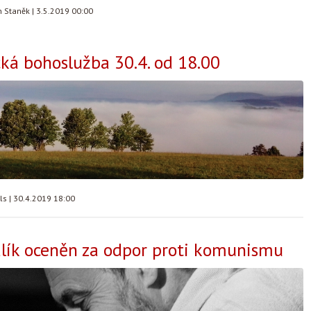
n Staněk
|
3.5.2019 00:00
á bohoslužba 30.4. od 18.00
lls
|
30.4.2019 18:00
lík oceněn za odpor proti komunismu