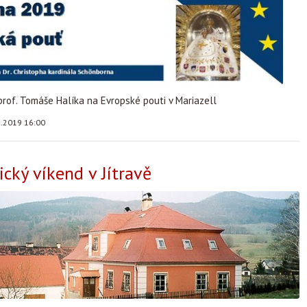
rof. Tomáše Halíka na Evropské pouti v Mariazell
5.2019 16:00
cký víkend v Jítravě