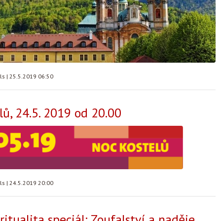
lls
|
25.5.2019 06:50
lů, 24.5. 2019 od 20.00
lls
|
24.5.2019 20:00
ritualita speciál: Zoufalství a naděje,