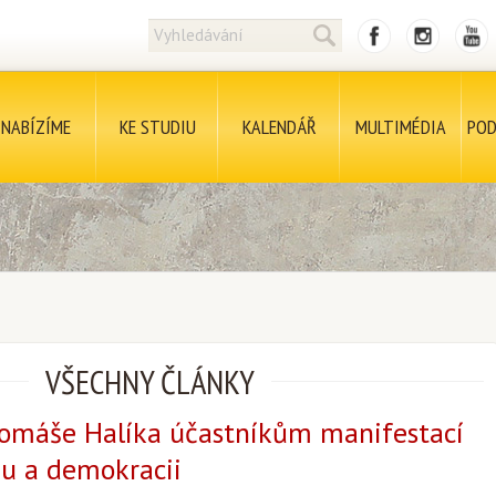
NABÍZÍME
KE STUDIU
KALENDÁŘ
MULTIMÉDIA
POD
VŠECHNY ČLÁNKY
Tomáše Halíka účastníkům manifestací
u a demokracii