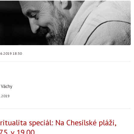
.6.2019 18:30
 Váchy
6.2019
ritualita speciál: Na Chesilské pláži,
.5. v 19.00