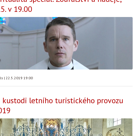
5. v 19.00
lls
|
22.5.2019 19:00
e kustodi letního turistického provozu
019