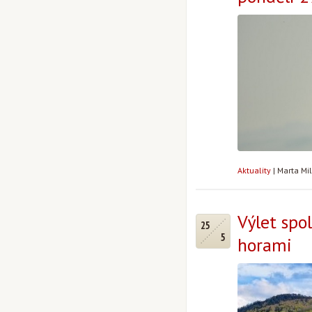
Aktuality
|
Marta Mi
Výlet spo
25
5
horami