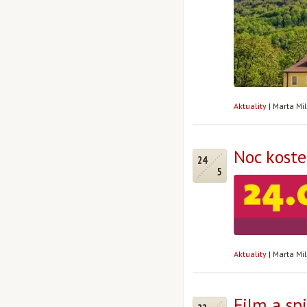
Aktuality
|
Marta Mi
Noc koste
24
5
Aktuality
|
Marta Mi
Film a spi