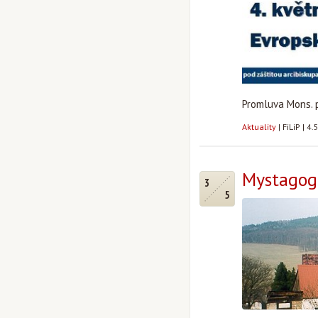
Promluva Mons. p
Aktuality
|
FiLiP
|
4.
Mystagogi
3
5