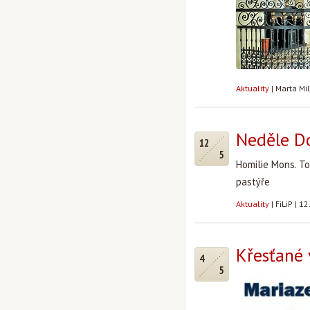
Aktuality
|
Marta Mi
Neděle D
12
5
Homilie Mons. T
pastýře
Aktuality
|
FiLiP
|
12
Křesťané 
4
5