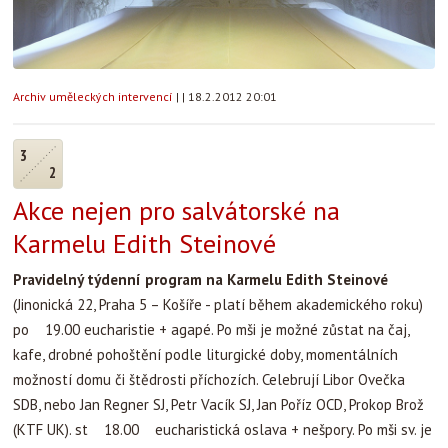
Archiv uměleckých intervencí
|
|
18.2.2012 20:01
3
2
Akce nejen pro salvátorské na
Karmelu Edith Steinové
Pravidelný týdenní program na Karmelu Edith Steinové
(Jinonická 22, Praha 5 – Košíře - platí během akademického roku)
po 19.00 eucharistie + agapé. Po mši je možné zůstat na čaj,
kafe, drobné pohoštění podle liturgické doby, momentálních
možností domu či štědrosti příchozích. Celebrují Libor Ovečka
SDB, nebo Jan Regner SJ, Petr Vacík SJ, Jan Poříz OCD, Prokop Brož
(KTF UK). st 18.00 eucharistická oslava + nešpory. Po mši sv. je