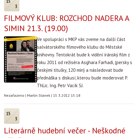
15
3
FILMOVÝ KLUB: ROZCHOD NADERA A
SIMIN 21.3. (19.00)
Ve spolupráci s MKP vás zveme na další část
salvátorského filmového klubu do Městské
knihovny. Tentokrát bude k vidění íránský film z
roku 2011 od režiséra Asghara Farhadi, (persky s
českými titulky, 120 min) a následovat bude
přednáška s diskusí, kterou bude moderovat P.
ThLic. Ing. Petr Vacík SJ.
Nezařazeno
|
Martin Stanek
|
15.3.2012 15:18
15
3
Literárně hudební večer - Neškodné