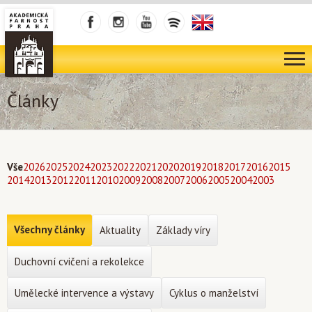
Články
Vše
2026
2025
2024
2023
2022
2021
2020
2019
2018
2017
2016
2015
2014
2013
2012
2011
2010
2009
2008
2007
2006
2005
2004
2003
Všechny články
Aktuality
Základy víry
Duchovní cvičení a rekolekce
Umělecké intervence a výstavy
Cyklus o manželství