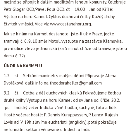
možné se připojit k dalším modlitbám řeholní komunity. Celebruje
Petr Glogar OCD/Pavel Pola OCD. čt 19.00 Jan od Kříže:
Výstup na horu Karmel. Cyklus duchovní četby. Každý druhý
čtvrtek v měsíci. Více viz www.cestanahoru.org.
Jak se k nám na Karmel dostanete:
jste-li už v Praze, jeďte
tramvají č. 6, 9, 10 směr Motol, vystupte na zastávce Klamovka,
první ulice vlevo je Jinonická (za 5 minut chůze od tramvaje jste u
domu č. 22).
ÚNOR NA KARMELU
1.2. st Setkání maminek s malými dětmi Připravuje Alena
Dvořáková, další info na
theodoraheller@gmail.com
.
9.2. čt Četba z děl duchovních klasiků Pokračujeme četbou
druhé knihy Výstupu na horu Karmel od sv. Jana od Kříže. 20.2.
po Indický večer Indická vůně, hudba, kuchyně, foto a lidé.
Hosté večera: hosté: P. Dennis Kuruppassery, P. Lancy Rajesh
Lovis ad. V 19h slavíme eucharistii (anglicky), poté pokračuje
neformální setkání věnované o Indech a Indii.