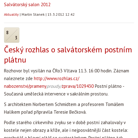
Salvátorský salon 2012
Aktuality
|
Martin Stanek
|
15.3.2012 12:42
8
3
Český rozhlas o salvátorském postním
plátnu
Rozhovor byl vysílán na ČRo3 Vltava 11.3. 16:00 hodin. Záznam
naleznete zde
http://www.rozhlas.cz/
nabozenstvi/prameny
proudy/
zprava/1029430
Postní plátno -
Současná umělecká intervence v sakrálním prostoru.
S architektem Norbertem Schmidtem a profesorem Tomášem
Halíkem pořad připravila Teresie Bečková.
Podle starého církevního zvyku se v době postní zahalovaly v
kostele nejen obrazy a kříže, ale i nejposvátnější část kostela:
presbytář a hlavní oltář se svatostánkem. Postní plátno tak