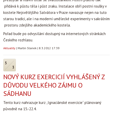
přidává k půstu těla i půst zraku. Instalace obří postní roušky v
kostele Nejsvětějšího Salvátora v Praze navazuje nejen na tuto
starou tradici, ale i na moderní umělecké experimenty v sakrálním
prostoru zdejšího akademického kostela.
Pořad bude po odvysílání dostupný na internetových stránkách
Českého rozhlasu.
Aktuality
|
Martin Stanek
|
8.3.2012 17:39
5
3
NOVÝ KURZ EXERCICIÍ VYHLÁŠENÝ Z
DŮVODU VELKÉHO ZÁJMU O
SÁDHANU
Tento kurz nahrazuje kurz „Ignaciánské exercicie“ plánovaný
původně na 15.-22.4.