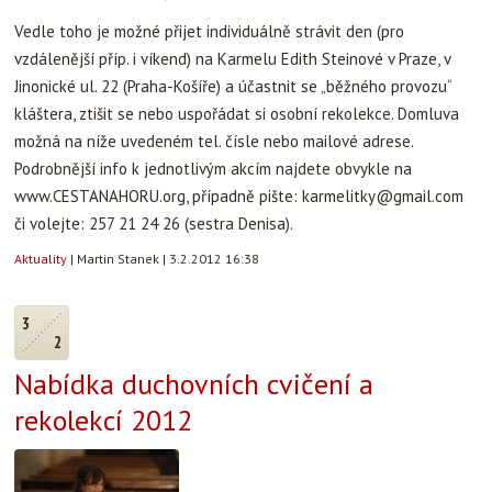
Vedle toho je možné přijet individuálně strávit den (pro
vzdálenější příp. i víkend) na Karmelu Edith Steinové v Praze, v
Jinonické ul. 22 (Praha-Košíře) a účastnit se „běžného provozu“
kláštera, ztišit se nebo uspořádat si osobní rekolekce. Domluva
možná na níže uvedeném tel. čísle nebo mailové adrese.
Podrobnější info k jednotlivým akcím najdete obvykle na
www.CESTANAHORU.org, případně pište:
karmelitky@gmail.com
či volejte: 257 21 24 26 (sestra Denisa).
Aktuality
|
Martin Stanek
|
3.2.2012 16:38
3
2
Nabídka duchovních cvičení a
rekolekcí 2012