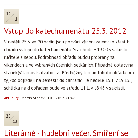
10
1
Vstup do katechumenátu 25.3. 2012
V neděli 25.3. ve 20 hodin jsou pozváni všichni zájemci o křest k
obřadu vstupu do katechumenátu. Sraz bude v 19.00 v sakristii,
ručitele s sebou. Podrobnosti obřadu budou probrány na
víkendech a ve vybraných úterních setkáních. Případné dotazy na
stanek@farnostsalvator.cz. Předběžný termín tohoto obřadu pro
ty, kdo odjíždějí na semestr do zahraničí, je neděle 15.1. v 19.15.,
schůzka na d obřadem bude ve středu 11.1. v 18.45 v sakristii.
Aktuality
|
Martin Stanek
|
10.1.2012 21:47
29
12
Literárně - hudební večer. Smíření se