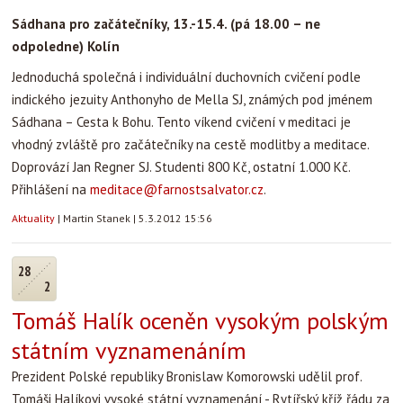
Sádhana pro začátečníky, 13.-15.4. (pá 18.00 – ne
odpoledne) Kolín
Jednoduchá společná i individuální duchovních cvičení podle
indického jezuity Anthonyho de Mella SJ, známých pod jménem
Sádhana – Cesta k Bohu. Tento víkend cvičení v meditaci je
vhodný zvláště pro začátečníky na cestě modlitby a meditace.
Doprovází Jan Regner SJ. Studenti 800 Kč, ostatní 1.000 Kč.
Přihlášení na
meditace@farnostsalvator.cz
.
Aktuality
|
Martin Stanek
|
5.3.2012 15:56
28
2
Tomáš Halík oceněn vysokým polským
státním vyznamenáním
Prezident Polské republiky Bronislaw Komorowski udělil prof.
Tomáši Halíkovi vysoké státní vyznamenání - Rytířský kříž řádu za