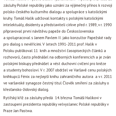
zásluhy Polské republiky jako uznání za výjimečný přínos k rozvoji
polsko-českého kulturního dialogu a spolupráce s katolickými
kruhy. Tomáš Halík udržoval kontakty s polskými katolickými
intelektuály, disidenty a představiteli církve před r. 1989, v r. 1990
připravoval první návštěvu papeže do Československa
a spolupracoval s Janem Pavlem II. jako konzultor Papežské rady
pro dialog s nevěřícími. V letech 1991-2011 prof. Halík v
Polsku publikoval 11 knih a množství časopiseckých článků a
rozhovorů, často přednášel na odborných konferencích a je zván
polskými biskupy přednášet a vést duchovní cvičení pro kněze
a studenty bohosloví. V r. 2007 obdržel ve Varšavě cenu polských
knihkupců Fénix za nejlepší knihu zahraničního autora a v r. 2011
ve varšavské synagoze čestný titul Člověk smíření za zásluhy o
křesťansko-židovský dialog.
Rytířský kříž za zásluhy předá 14. března Tomáši Halíkovi v
zastoupení prezidenta republiky velvyslanec Polské republiky v
Praze Jan Pastwa.