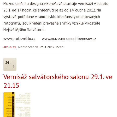
Muzeu umění a designu v Benešově startuje vernisáží v sobotu
25.1. od 17 hodin, ke shlédnutí je až do 14. dubna 2012. Na
výstavě, pořádané v rámci cyklu křesťansky orientovaných
fotografů, jsou k vidění převážně snímky vzniklé v kostele
Nejsvětějšího Salvátora.
www.protisvetlo.cz www.muzeum-umeni-benesov.cz
Aktuality
|
Martin Stanek
|
25.1.2012 15:13
24
1
Vernisáž salvátorského salonu 29.1. ve
21.15