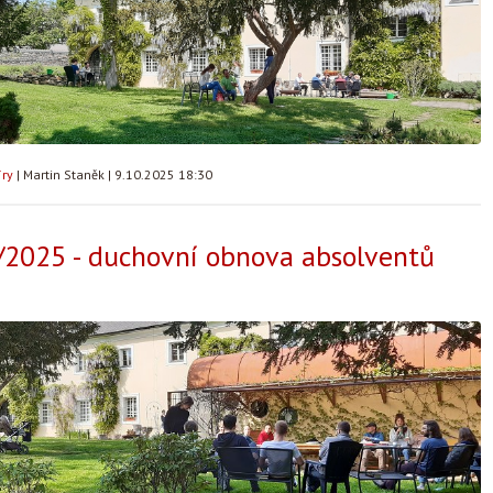
íry
|
Martin Staněk
|
9.10.2025 18:30
/2025 - duchovní obnova absolventů