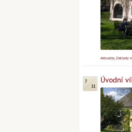
Aktuality
,
Základy v
Úvodní ví
7
11