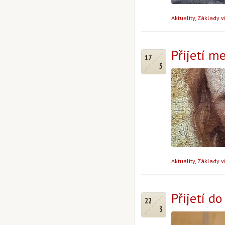
Aktuality
,
Základy v
Přijetí m
17
5
Aktuality
,
Základy v
Přijetí d
22
3