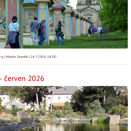
íry
|
Martin Staněk
|
24.7.2026 18:00
– červen 2026