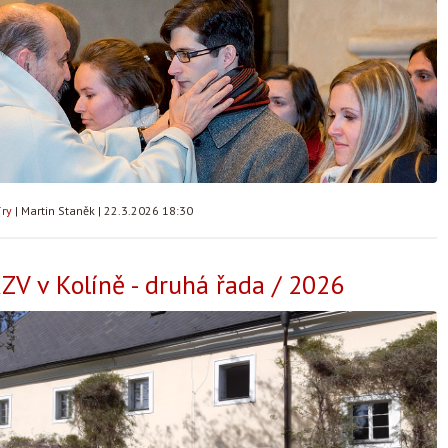
íry
|
Martin Staněk
|
22.3.2026 18:30
ZV v Kolíně - druhá řada / 2026