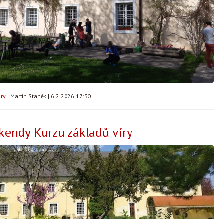
íry
|
Martin Staněk
|
6.2.2026 17:30
kendy Kurzu základů víry