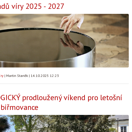
adů víry 2025 - 2027
íry
|
Martin Staněk
|
14.10.2025 12:23
ICKÝ prodloužený víkend pro letošní
 biřmovance