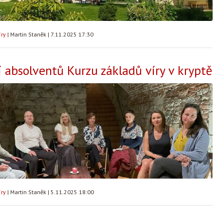
íry
|
Martin Staněk
|
7.11.2025 17:30
 absolventů Kurzu základů víry v kryptě
íry
|
Martin Staněk
|
5.11.2025 18:00