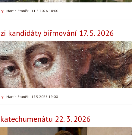
íry
|
Martin Staněk
|
11.6.2026 18:00
ezi kandidáty biřmování 17. 5. 2026
íry
|
Martin Staněk
|
17.5.2026 19:00
o katechumenátu 22. 3. 2026