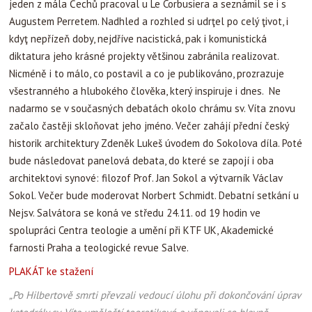
jeden z mála Čechů pracoval u Le Corbusiera a seznámil se i s
Augustem Perretem. Nadhled a rozhled si udrţel po celý ţivot, i
kdyţ nepřízeň doby, nejdříve nacistická, pak i komunistická
diktatura jeho krásné projekty většinou zabránila realizovat.
Nicméně i to málo, co postavil a co je publikováno, prozrazuje
všestranného a hlubokého člověka, který inspiruje i dnes.
Ne
nadarmo se v současných debatách okolo chrámu sv. Víta znovu
začalo častěji skloňovat jeho jméno. Večer zahájí přední český
historik architektury Zdeněk Lukeš úvodem do Sokolova díla.
Poté
bude následovat panelová debata, do které se zapojí i oba
architektovi synové: filozof Prof. Jan Sokol a výtvarník Václav
Sokol. Večer bude moderovat Norbert Schmidt. Debatní setkání u
Nejsv. Salvátora se koná ve středu 24.11. od 19 hodin ve
spolupráci Centra teologie a umění při KTF UK, Akademické
farnosti Praha a teologické revue Salve.
PLAKÁT ke stažení
„Po Hilbertově smrti převzali vedoucí úlohu při dokončování úprav