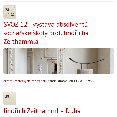
28
11
SVOZ 12 - výstava absolventů
sochařské školy prof. Jindřicha
Zeithammla
Archiv uměleckých intervencí
|
Administrátor
|
28.11.2010 19:56
28
11
Jindřich Zeithamml – Duha