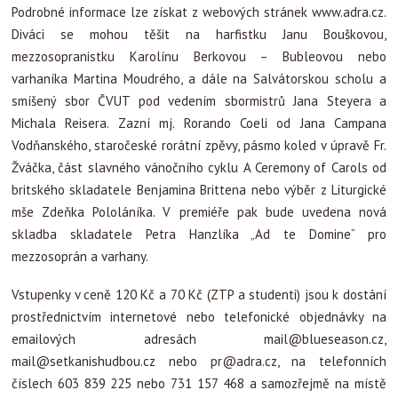
Podrobné informace lze získat z webových stránek www.adra.cz.
Diváci se mohou těšit na harfistku Janu Bouškovou,
mezzosopranistku Karolínu Berkovou – Bubleovou nebo
varhaníka Martina Moudrého, a dále na Salvátorskou scholu a
smíšený sbor ČVUT pod vedením sbormistrů Jana Steyera a
Michala Reisera. Zazní mj. Rorando Coeli od Jana Campana
Vodňanského, staročeské rorátní zpěvy, pásmo koled v úpravě Fr.
Žváčka, část slavného vánočního cyklu A Ceremony of Carols od
britského skladatele Benjamina Brittena nebo výběr z Liturgické
mše Zdeňka Pololáníka. V premiéře pak bude uvedena nová
skladba skladatele Petra Hanzlíka „Ad te Domine“ pro
mezzosoprán a varhany.
Vstupenky v ceně 120 Kč a 70 Kč (ZTP a studenti) jsou k dostání
prostřednictvím internetové nebo telefonické objednávky na
emailových adresách
mail@blueseason.cz
,
mail@setkanishudbou.cz
nebo
pr@adra.cz
, na telefonních
číslech 603 839 225 nebo 731 157 468 a samozřejmě na místě