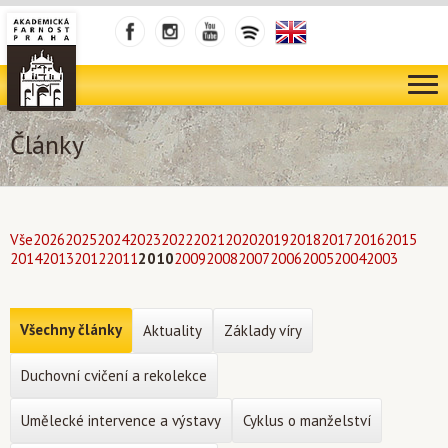
Články
Vše
2026
2025
2024
2023
2022
2021
2020
2019
2018
2017
2016
2015
2014
2013
2012
2011
2010
2009
2008
2007
2006
2005
2004
2003
Všechny články
Aktuality
Základy víry
Duchovní cvičení a rekolekce
Umělecké intervence a výstavy
Cyklus o manželství