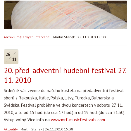
Archiv uměleckých intervencí
|
Martin Staněk
|
28.11.2010 18:00
26
11
20. před-adventní hudební festival 27.
11. 2010
Srdečně vás zveme do našeho kostela na předadventní festival
sborů z Rakouska, Itálie, Polska, Litvy, Turecka, Bulharska a
Švédska. Festival proběhne ve dvou koncertech v sobotu 27. 11.
2010, a to od 15 hod. (do cca 17 hod.) a od 19 hod. (do cca 21.30).
Vstup volný. Více info na
www.mrf-musicfestivals.com
Aktuality
|
Martin Stanek
|
26.11.2010 15:38