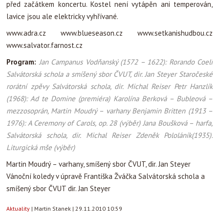
před začátkem koncertu. Kostel není vytápěn ani temperován,
lavice jsou ale elektricky vyhřívané.
www.adra.cz www.blueseason.cz www.setkanishudbou.cz
www.salvator.farnost.cz
Program:
Jan Campanus Vodňanský (1572 – 1622): Rorando Coeli
Salvátorská schola a smíšený sbor ČVUT, dir. Jan Steyer Staročeské
rorátní zpěvy Salvátorská schola, dir. Michal Reiser Petr Hanzlík
(
1968): Ad te Domine (premiéra) Karolína Berková – Bubleová –
mezzosoprán, Martin Moudrý – varhany Benjamin Britten (1913 –
1976): A Ceremony of Carols, op. 28 (výběr) Jana Boušková – harfa,
Salvátorská schola, dir. Michal Reiser Zdeněk Pololáník(
1935):
Liturgická mše (výběr)
Martin Moudrý – varhany, smíšený sbor ČVUT, dir. Jan Steyer
Vánoční koledy v úpravě Františka Žváčka Salvátorská schola a
smíšený sbor ČVUT dir. Jan Steyer
Aktuality
|
Martin Stanek
|
29.11.2010 10:59