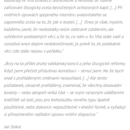
katedrály sv. Víta umělečtí teoretikové a věnovali se hlavně
zařizování liturgicky zcela bezúčelných ochozových kaplí. [...] Při
vnitřních úpravách spojeného interiéru svatovítského se
zapomnělo zcela na to, že jde o kostel. [...] Dnes je však, myslím,
každému jasné, že nedostatky nelze odstranit zdobením, ale
vyřešením podstatných věcí, a že to, co nám u Sv. Víta stále vadí a
vyvolává onen dojem nedokončenosti, je právě to, že podstatné
věci zde stále nejsou v pořádku.“
„Brzy na to přišel druhý vatikánský koncil a jeho liturgické reformy.
Když jsem přečetl příslušnou konstituci – strnul jsem. Ne že bych
snad s prohlášenými změnami nesouhlasil. [...] Ale tento
požadavek, závazně prohlášený, znamenal, že všechny dosavadní
kostely – nebo alespoň velká část – se svým výrazným oddělením
kněžiště od lodi, jsou pro bohoslužbu nového typu špatně
použitelné, nebo dokonce nepoužitelné v dnešní formě, a vyžadují
si přinejmenším radikální úpravu vnitřní dispozice.“
Jan Sokol