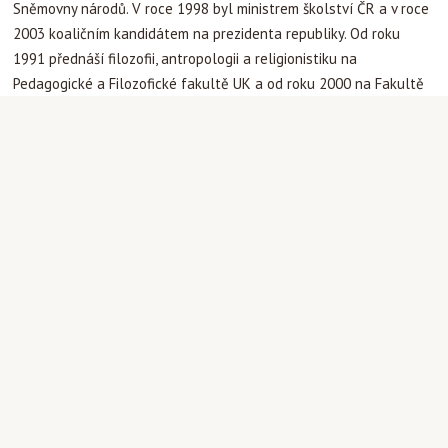
Sněmovny národů. V roce 1998 byl ministrem školství ČR a v roce
2003 koaličním kandidátem na prezidenta republiky. Od roku
1991 přednáší filozofii, antropologii a religionistiku na
Pedagogické a Filozofické fakultě UK a od roku 2000 na Fakultě
humanitních studií UK. Jan Sokol spolupracoval na ekumenickém
překladu Bible, přeložil řadu filozofických knih a sám je autorem
mnoha článků a odborných publikací (Člověk a svět očima bible,
Čas a rytmus, Malá filosofie člověka etc.).
Václav Sokol
(* 1938) je kreslíř, grafik, typograf. Vystudoval
střední výtvarnou školu (1953–1958), ale pro svůj „buržoazní a
katolický původ“ nesměl studovat dále na vysoké škole. V letech
1959–1967 pracoval v Památníku národního písemnictví a v
letech 1971–1990 jako vedoucí propagace, grafik a nakonec jako
vrátný ve státním podniku Stavby silnic a železnic. Od 90. let
pracuje především jako grafik, ilustrátor a volný umělec. V letech
1993–1999 působil v čtrnáctideníku Architekt. Spolupracuje na
typografické úpravě knih (Nakladatelství Triáda, Divadelní ústav)
a píše články o výtvarném umění do Katolického týdeníku,