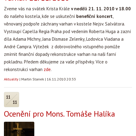
Zveme vás na svátek Krista Krále
v neděli 21. 11. 2010 v 18.00
do našeho kostela, kde se uskuteční
benefiční koncert
,
věnovaný podpoře záchrany varhan v kostele Nejsv. Salvátora.
Vystoupí Capella Regia Praha pod vedením Roberta Huga a zazní
díla Adama Michny, Jana Dismase Zelenky, Lodovica Viadana a
André Campra. Výtežek z dobrovolného vstupného pomůže
zmírnit finanční dopady rekonstrukce varhan na naši farní
pokladnu. Předem děkujeme za vaše příspěvky. Více o
rekonstrukci varhan
zde
.
Aktuality
|
Martin Stanek
|
16.11.2010 20:33
11
11
Ocenění pro Mons. Tomáše Halíka