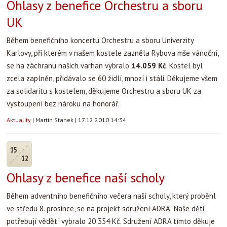
Ohlasy z benefice Orchestru a sboru
UK
Během benefičního koncertu Orchestru a sboru Univerzity
Karlovy, při kterém v našem kostele zazněla Rybova mše vánoční,
se na záchranu našich varhan vybralo
14.059 Kč
. Kostel byl
zcela zaplněn, přidávalo se 60 židlí, mnozí i stáli. Děkujeme všem
za solidaritu s kostelem, děkujeme Orchestru a sboru UK za
vystoupení bez nároku na honorář.
Aktuality
|
Martin Stanek
|
17.12.2010 14:34
15
12
Ohlasy z benefice naší scholy
Během adventního benefičního večera naší scholy, který proběhl
ve středu 8. prosince, se na projekt sdružení ADRA "Naše děti
potřebují vědět" vybralo 20 354 Kč. Sdružení ADRA tímto děkuje