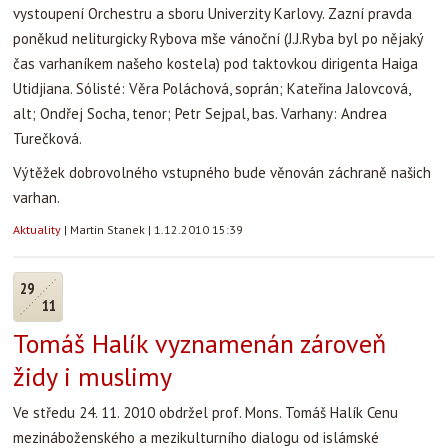
vystoupení Orchestru a sboru Univerzity Karlovy. Zazní pravda
poněkud neliturgicky Rybova mše vánoční (J.J.Ryba byl po nějaký
čas varhaníkem našeho kostela) pod taktovkou dirigenta Haiga
Utidjiana. Sólisté: Věra Poláchová, soprán; Kateřina Jalovcová,
alt; Ondřej Socha, tenor; Petr Sejpal, bas. Varhany: Andrea
Turečková.
Výtěžek dobrovolného vstupného bude věnován záchraně našich
varhan.
Aktuality
|
Martin Stanek
|
1.12.2010 15:39
29
11
Tomáš Halík vyznamenán zároveň
židy i muslimy
Ve středu 24. 11. 2010 obdržel prof. Mons. Tomáš Halík Cenu
mezináboženského a mezikulturního dialogu od islámské