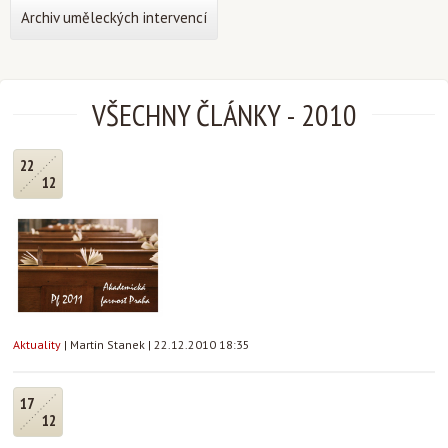
Archiv uměleckých intervencí
VŠECHNY ČLÁNKY
-
2010
22
12
Aktuality
|
Martin Stanek
|
22.12.2010 18:35
17
12