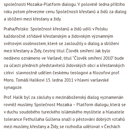
společnosti Mozaika-Platform dialogu. V polovině ledna příštího
roku potom převezme cenu Společnosti křesťanů a židů za dialog
a sblížení mezi křesťany a židy.
Praha/Polsko: Společnost křesťanů a židů udílí v Polsku
každoročně střídavě křesťanským a židovským významným
světovým osobnostem, které se zasloužily o dialog a sblížení
mezi křesťany a Židy, čestný titul Člověk smíření. Jak bylo
nedávno oznámeno ve Varšavě, titul "Člověk smíření 2010" bude
za účasti předních představitelů židovských obcí a křesťanských
církví slavnostně udělen českému teologovi a filozofovi prof.
Mons. Tomáši Halíkovi 15. ledna 2011 v hlavní varšavské
synagoze.
Prof. Halík byl za zásluhy o mezináboženský dialog vyznamenán
rovněž muslimy. Společnost Mozaika – Platform dialogu, která se
v duchu soudobého tureckého islámského myslitele a hlasatele
tolerance Fethullaha Güllena snaží o pěstování dobrých vztahů
mezi muslimy, křesťany a Židy, se rozhodla udělovat v Čechách