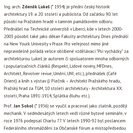
Ing. arch.
Zdeněk Lukeš
(* 1954) je přední český historik
architektury 19. a 20. století a publicista. Od začátku 90. let
působí na Pražském hradě v tamním památkovém odboru.
Přednášel na Technické univerzitě v Liberci, kde v letech 2000-
2003 působil také jako děkan Fakulty architektury. Dnes přednáší
na New Yourk Univesity v Praze. Pro veřejnost mimo jiné
nepravidelně pořádá velice oblíbené vzdělávací "Psí vycházky" za
architekturou. Lukeš je autorem či spoluatorem mnoha odborných
i popularizačních článků (Respekt, Lidové noviny, MFDnes,
Architekt, Revolver revue, Umění, UNI, etc.), přednášek (Café
Orient) a knih s výstav (J. Plečnik – Architekt Pražského hradu,
Pražský hrad za TGM, 10 století architektury - Architektura XX.
století, Praha 1891-1914, Splátka dluhu etc.).
Prof.
Jan Sokol
(* 1936) se vyučil a pracoval jako zlatník, později
mechanik. V sedmdesátých letech vedl různé bytové semináře, v
roce 1976 podepsal Chartu 77. V letech 1990-92 byl poslancem
Federálního shromáždění za Občanské fórum a místopředsedou