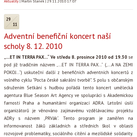
Aktuality
|
Martin Stanek
|
29.11.2010 17:07
29
11
Adventní benefiční koncert naší
scholy 8. 12. 2010
„...ET IN TERRA PAX...“ Ve středu 8. prosince 2010 od 19.30
se
pod již tradičním názvem „...ET IN TERRA PAX...“ („...A NA ZEMI
POKOJ...“) uskuteční další z benefičních adventních koncertů z
volného cyklu "Pocta české sakrální tvorbě". S polu s občanským
sdružením Setkání s hudbou pořádá tento koncert umělecká
agentura Blue Season Art Agency ve spolupráci s Akademickou
farností Praha a humanitární organizací ADRA.
Letošní úsilí
organizátorů je věnováno zajímavému vzdělávacímu projektu
ADRy s názvem „PRVák“. Tento program je zaměřen na
informovanost žáků základních a středních škol v oblasti
rozvojové problematiky, sociálního cítění a mezilidské solidarity.