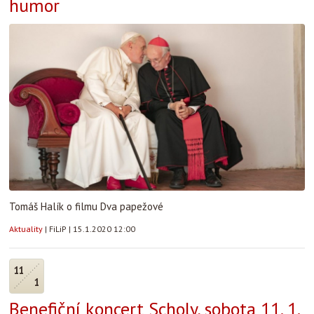
humor
Tomáš Halík o filmu Dva papežové
Aktuality
|
FiLiP
|
15.1.2020 12:00
11
1
Benefiční koncert Scholy, sobota 11. 1.