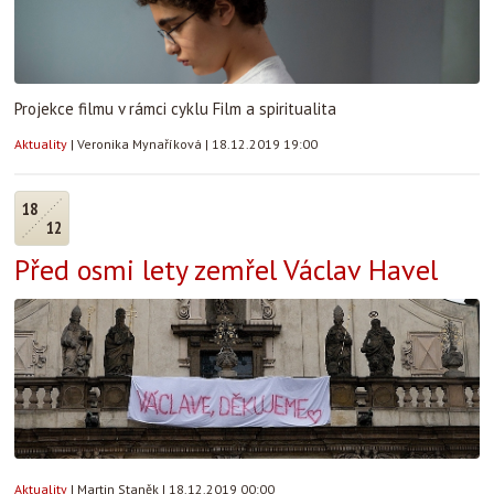
Projekce filmu v rámci cyklu Film a spiritualita
Aktuality
|
Veronika Mynaříková
|
18.12.2019 19:00
18
12
Před osmi lety zemřel Václav Havel
Aktuality
|
Martin Staněk
|
18.12.2019 00:00