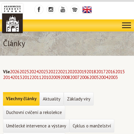
Články
Vše
2026
2025
2024
2023
2022
2021
2020
2019
2018
2017
2016
2015
2014
2013
2012
2011
2010
2009
2008
2007
2006
2005
2004
2003
Všechny články
Aktuality
Základy víry
Duchovní cvičení a rekolekce
Umělecké intervence a výstavy
Cyklus o manželství