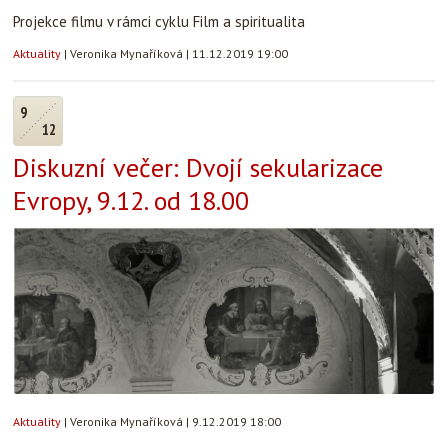
Projekce filmu v rámci cyklu Film a spiritualita
Aktuality
|
Veronika Mynaříková
|
11.12.2019 19:00
9
12
Diskuzní večer: Dvojí sekularizace
Evropy, 9.12. od 18.00
Aktuality
|
Veronika Mynaříková
|
9.12.2019 18:00