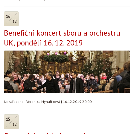
16
12
Benefiční koncert sboru a orchestru
UK, pondělí 16. 12. 2019
Nezařazeno
|
Veronika Mynaříková
|
16.12.2019 20:00
15
12