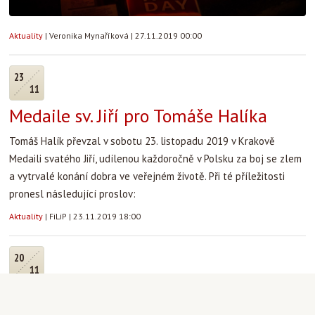
Aktuality
|
Veronika Mynaříková
|
27.11.2019 00:00
23
11
Medaile sv. Jiří pro Tomáše Halíka
Tomáš Halík převzal v sobotu 23. listopadu 2019 v Krakově
Medaili svatého Jiří, udílenou každoročně v Polsku za boj se zlem
a vytrvalé konání dobra ve veřejném životě. Při té příležitosti
pronesl následující proslov:
Aktuality
|
FiLiP
|
23.11.2019 18:00
20
11
Pardon, nezastihli jsme vás - 20. 11.