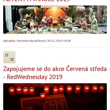
Aktuality
|
Veronika Mynaříková
|
30.11.2019 18:00
27
11
Zapojujeme se do akce Červená středa
- RedWednesday 2019