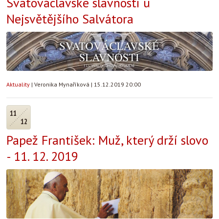
Svatováclavské slavnosti u
Nejsvětějšího Salvátora
Aktuality
|
Veronika Mynaříková
|
15.12.2019 20:00
11
12
Papež František: Muž, který drží slovo
- 11. 12. 2019