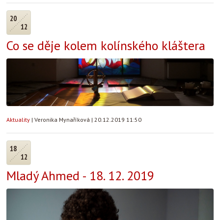
20
12
Co se děje kolem kolínského kláštera
Aktuality
|
Veronika Mynaříková
|
20.12.2019 11:50
18
12
Mladý Ahmed - 18. 12. 2019