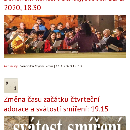
2020, 18.30
Aktuality
|
Veronika Mynaříková
|
11.1.2020 18:30
9
1
Změna času začátku čtvrteční
adorace a svátosti smíření: 19.15