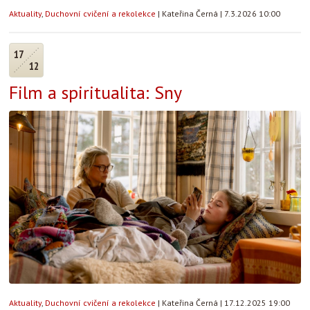
Aktuality
,
Duchovní cvičení a rekolekce
|
Kateřina Černá
|
7.3.2026 10:00
17
12
Film a spiritualita: Sny
Aktuality
,
Duchovní cvičení a rekolekce
|
Kateřina Černá
|
17.12.2025 19:00