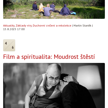
Aktuality
,
Základy víry
,
Duchovní cvičení a rekolekce
|
Martin Staněk
|
15.8.2025 17:00
4
6
Film a spiritualita: Moudrost štěstí