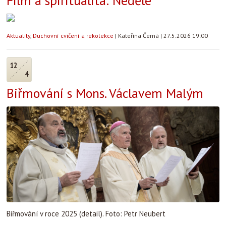
Film a spiritualita: Neděle
Aktuality
,
Duchovní cvičení a rekolekce
|
Kateřina Černá
|
27.5.2026 19:00
12
4
Biřmování s Mons. Václavem Malým
Biřmování v roce 2025 (detail). Foto: Petr Neubert