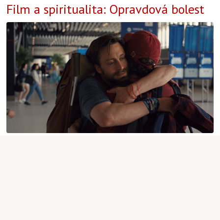
Film a spiritualita: Opravdová bolest
Aktuality
,
Duchovní cvičení a rekolekce
|
Kateřina Černá
|
10.3.2025 19:00
19
2
Film a spiritualita: Sex