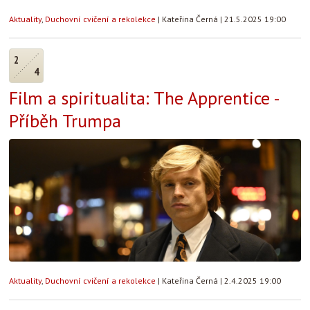
Aktuality
,
Duchovní cvičení a rekolekce
|
Kateřina Černá
|
21.5.2025 19:00
2
4
Film a spiritualita: The Apprentice -
Příběh Trumpa
Aktuality
,
Duchovní cvičení a rekolekce
|
Kateřina Černá
|
2.4.2025 19:00