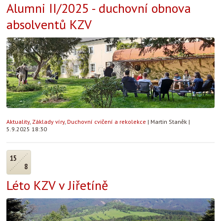
Alumni II/2025 - duchovní obnova
absolventů KZV
Aktuality
,
Základy víry
,
Duchovní cvičení a rekolekce
|
Martin Staněk
|
5.9.2025 18:30
15
8
Léto KZV v Jiřetíně