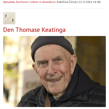
Aktuality
,
Duchovní cvičení a rekolekce
|
Kateřina Černá
|
12.4.2026 14:00
7
3
Den Thomase Keatinga