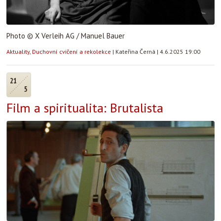
Photo © X Verleih AG / Manuel Bauer
Aktuality
,
Duchovní cvičení a rekolekce
|
Kateřina Černá
|
4.6.2025 19:00
21
5
Film a spiritualita: Brutalista