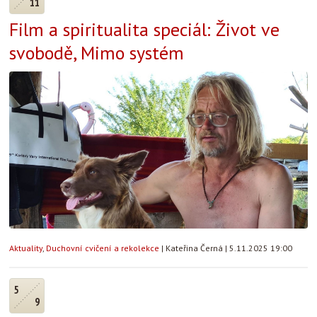
11
Film a spiritualita speciál: Život ve
svobodě, Mimo systém
Aktuality
,
Duchovní cvičení a rekolekce
|
Kateřina Černá
|
5.11.2025 19:00
5
9