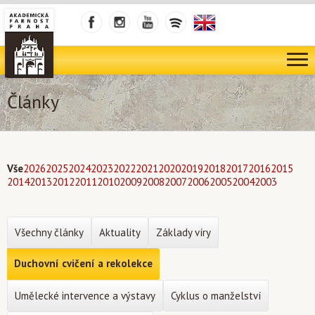
Články
Vše
2026
2025
2024
2023
2022
2021
2020
2019
2018
2017
2016
2015
2014
2013
2012
2011
2010
2009
2008
2007
2006
2005
2004
2003
Všechny články
Aktuality
Základy víry
Duchovní cvičení a rekolekce
Umělecké intervence a výstavy
Cyklus o manželství