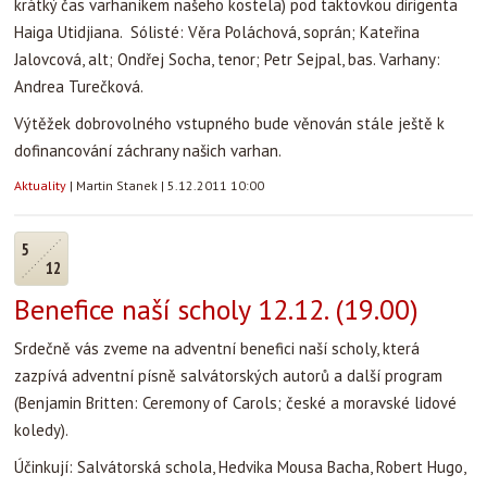
krátký čas varhaníkem našeho kostela) pod taktovkou dirigenta
Haiga Utidjiana. Sólisté: Věra Poláchová, soprán; Kateřina
Jalovcová, alt; Ondřej Socha, tenor; Petr Sejpal, bas. Varhany:
Andrea Turečková.
Výtěžek dobrovolného vstupného bude věnován stále ještě k
dofinancování záchrany našich varhan.
Aktuality
|
Martin Stanek
|
5.12.2011 10:00
5
12
Benefice naší scholy 12.12. (19.00)
Srdečně vás zveme na adventní benefici naší scholy, která
zazpívá adventní písně salvátorských autorů a další program
(Benjamin Britten: Ceremony of Carols; české a moravské lidové
koledy).
Účinkují: Salvátorská schola, Hedvika Mousa Bacha, Robert Hugo,