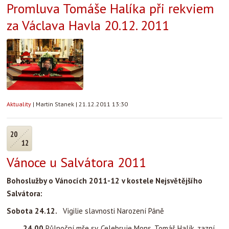
Promluva Tomáše Halíka při rekviem
za Václava Havla 20.12. 2011
Aktuality
|
Martin Stanek
|
21.12.2011 13:30
20
12
Vánoce u Salvátora 2011
Bohoslužby o Vánocích 2011-12 v kostele Nejsvětějšího
Salvátora:
Sobota 24.12.
Vigilie slavnosti Narození Páně
24.00
Půlnoční mše sv. Celebruje Mons. Tomáš Halík, zazní