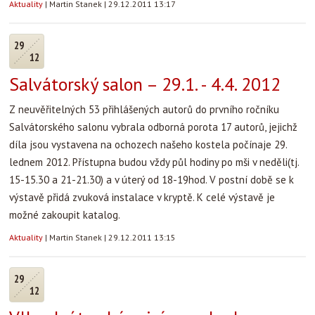
Aktuality
|
Martin Stanek
|
29.12.2011 13:17
29
12
Salvátorský salon – 29.1. - 4.4. 2012
Z
neuvěřitelných 53 přihlášených autorů do prvního ročníku
Salvátorského salonu vybrala odborná porota 17 autorů, jejichž
díla jsou vystavena na ochozech našeho kostela počínaje 29.
lednem 2012. Přístupna budou vždy půl hodiny po mši v neděli(tj.
15-15.30 a 21-21.30) a v úterý od 18-19hod. V postní době se k
výstavě přidá zvuková instalace v kryptě. K celé výstavě je
možné zakoupit katalog.
Aktuality
|
Martin Stanek
|
29.12.2011 13:15
29
12