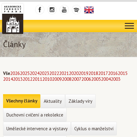
Články
Vše
2026
2025
2024
2023
2022
2021
2020
2019
2018
2017
2016
2015
2014
2013
2012
2011
2010
2009
2008
2007
2006
2005
2004
2003
Všechny články
Aktuality
Základy víry
Duchovní cvičení a rekolekce
Umělecké intervence a výstavy
Cyklus o manželství