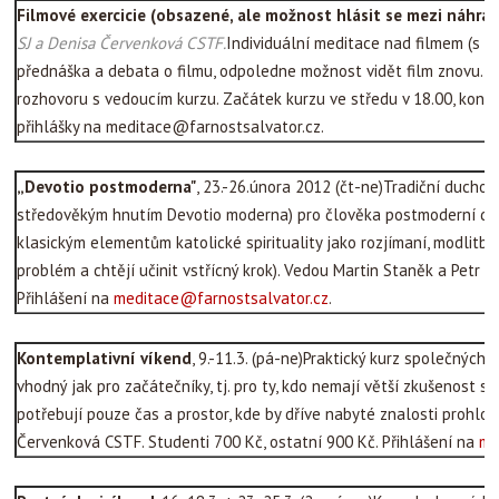
Filmové exercicie
(obsazené, ale možnost hlásit se mezi náhrad
SJ a Denisa Červenková CSTF.
Individuální meditace nad filmem (s n
přednáška a debata o filmu, odpoledne možnost vidět film znovu. M
rozhovoru s vedoucím kurzu. Začátek kurzu ve středu v 18.00, konec
přihlášky na meditace@farnostsalvator.cz.
„Devotio postmoderna"
, 23.-26.února 2012 (čt-ne)Tradiční duchov
středověkým hnutím Devotio moderna) pro člověka postmoderní doby
klasickým elementům katolické spirituality jako rozjímaní, modlitba
problém a chtějí učinit vstřícný krok). Vedou Martin Staněk a Petr Va
Přihlášení na
meditace@farnostsalvator.cz
.
Kontemplativní víkend
, 9.-11.3. (pá-ne)Praktický kurz společných a
vhodný jak pro začátečníky, tj. pro ty, kdo nemají větší zkušenost s t
potřebují pouze čas a prostor, kde by dříve nabyté znalosti prohloub
Červenková CSTF. Studenti 700 Kč, ostatní 900 Kč. Přihlášení na
me