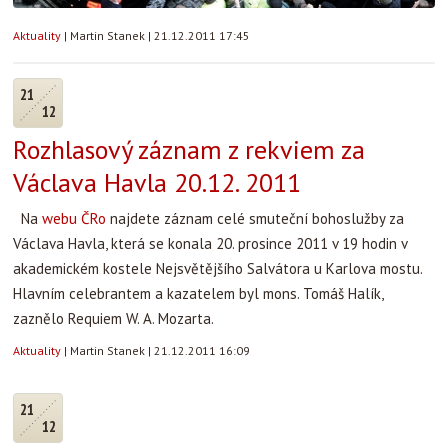
Aktuality
|
Martin Stanek
|
21.12.2011 17:45
21
12
Rozhlasový záznam z rekviem za
Václava Havla 20.12. 2011
Na
webu ČRo
najdete záznam celé smuteční bohoslužby za
Václava Havla, která se konala 20. prosince 2011 v 19 hodin v
akademickém kostele Nejsvětějšího Salvátora u Karlova mostu.
Hlavním celebrantem a kazatelem byl mons. Tomáš Halík,
zaznělo Requiem W. A. Mozarta.
Aktuality
|
Martin Stanek
|
21.12.2011 16:09
21
12