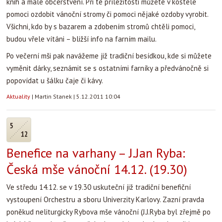
knih a malé občerstvení. Při té příležitosti můžete v kostele
pomoci ozdobit vánoční stromy či pomoci nějaké ozdoby vyrobit.
Všichni, kdo by s bazarem a zdobením stromů chtěli pomoci,
budou vřele vítáni – bližší info na farním mailu.
Po večerní mši pak navážeme již tradiční besídkou, kde si můžete
vyměnit dárky, seznámit se s ostatními farníky a předvánočně si
popovídat u šálku čaje či kávy.
Aktuality
|
Martin Stanek
|
5.12.2011 10:04
5
12
Benefice na varhany – J.Jan Ryba:
Česká mše vánoční 14.12. (19.30)
Ve středu 14.12. se v 19.30 uskuteční již tradiční benefiční
vystoupení Orchestru a sboru Univerzity Karlovy. Zazní pravda
poněkud neliturgicky Rybova mše vánoční (J.J.Ryba byl zřejmě po