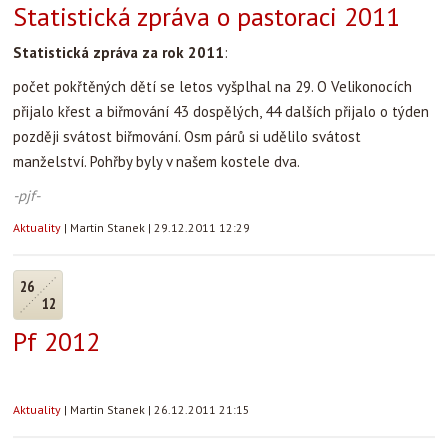
Statistická zpráva o pastoraci 2011
Statistická zpráva za rok 2011
:
počet pokřtěných dětí se letos vyšplhal na 29. O Velikonocích
přijalo křest a biřmování 43 dospělých, 44 dalších přijalo o týden
později svátost biřmování. Osm párů si udělilo svátost
manželství. Pohřby byly v našem kostele dva.
-pjf-
Aktuality
|
Martin Stanek
|
29.12.2011 12:29
26
12
Pf 2012
Aktuality
|
Martin Stanek
|
26.12.2011 21:15