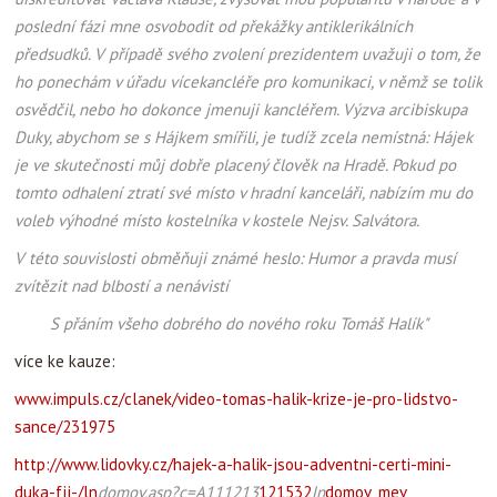
poslední fázi mne osvobodit od překážky antiklerikálních
předsudků. V případě svého zvolení prezidentem uvažuji o tom, že
ho ponechám v úřadu vícekancléře pro komunikaci, v němž se tolik
osvědčil, nebo ho dokonce jmenuji kancléřem. Výzva arcibiskupa
Duky, abychom se s Hájkem smířili, je tudíž zcela nemístná: Hájek
je ve skutečnosti můj dobře placený člověk na Hradě. Pokud po
tomto odhalení ztratí své místo v hradní kanceláři, nabízím mu do
voleb výhodné místo kostelníka v kostele Nejsv. Salvátora.
V této souvislosti obměňuji známé heslo: Humor a pravda musí
zvítězit nad blbostí a nenávistí
S přáním všeho dobrého do nového roku Tomáš Halík"
více ke kauze:
www.impuls.cz/clanek/video-tomas-halik-krize-je-pro-lidstvo-
sance/231975
http://www.lidovky.cz/hajek-a-halik-jsou-adventni-certi-mini-
duka-fjj-/ln
domov.asp?c=A111213
121532
ln
domov_mev