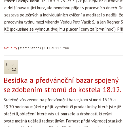
Postní dvojvíkend
, 16.-18.3. + 23.-25.3. (2x pá-ne)Kurz duchovních
o delší navazující kurz, ale nemohou přijet v pracovních dnech. Dr
sestava polečných a individuálních cvičení a meditací s nadějí, že 
pracovním týdnu mezi víkendy. Vedou Petr Vacík SJ a Jan Regner SJ. 
Kč (pokusíme se vyhnout dvojímu placení ceny za "první noc"). Přih
Aktuality
|
Martin Stanek
|
8.12.2011 17:00
5
12
Besídka a předvánoční bazar spojený
se zdobením stromů do kostela 18.12.
Srdečně vás zveme na předvánoční bazar, kam si mezi 15.15 a
19.30 hodinou můžete přijít vyměnit či prodat knihy, které jste již
přečetli, oblečení, které vás už omrzelo a drobnosti, kterými
byste možná udělali radost jiným. Farnost přidá výprodej starších