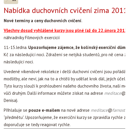
Nabídka duchovních cvičení zima 2011/
Nové termíny a ceny duchovních cvičení
.
Všechny dosud vyhlášené kurzy jsou plné (až do 22.února 2012 
náhradníky Filmových exercicií
11.-15.ledna.
Upozorňujeme zájemce, že kolínský exerciční dům z
Kč za následující noci. Zdražení se netýká studentů, pro ně cena z
následující noci.
Uvedené víkendové rekolekce i delší duchovní cvičení jsou pořádány 
modlitby, ale neví, jak na to a chtěli by udělat krok dál, jejich úč
Tyto kurzy slouží k prohloubení našeho duchovního života, naší modl
vůči druhým. Další informace můžete získat na adrese
meditace
@
f
Denisa).
Přihlašuje se
pouze e-mailem
na nové adrese
meditace
@
farnostsa
“předmětu”. Upozorňujeme, že exerciční kurzy se zpravidla rychle za
doporučuje se tedy reagovat rychle.