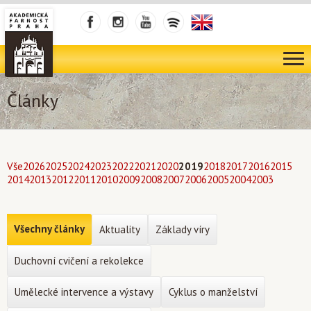
Články
Vše
2026
2025
2024
2023
2022
2021
2020
2019
2018
2017
2016
2015
2014
2013
2012
2011
2010
2009
2008
2007
2006
2005
2004
2003
Všechny články
Aktuality
Základy víry
Duchovní cvičení a rekolekce
Umělecké intervence a výstavy
Cyklus o manželství