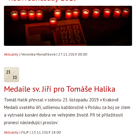
Aktuality
|
Veronika Mynaříková
|
27.11.2019 00:00
23
11
Medaile sv. Jiří pro Tomáše Halíka
Tomáš Halík převzal v sobotu 23. listopadu 2019 v Krakově
Medaili svatého Jiří, udílenou každoročně v Polsku za boj se zlem
a vytrvalé konání dobra ve veřejném životě. Při té příležitosti
pronesl následující proslov:
Aktuality
|
FiLiP
|
23.11.2019 18:00