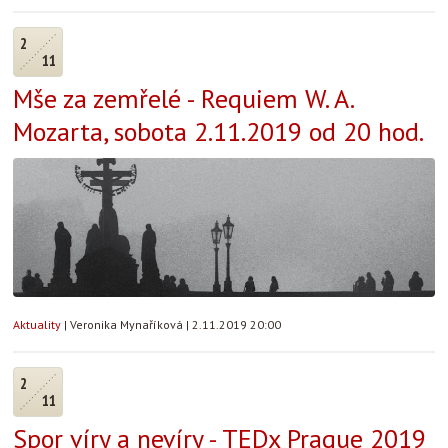
2
11
Mše za zemřelé - Requiem W. A.
Mozarta, sobota 2.11.2019 od 20 hod.
Aktuality
|
Veronika Mynaříková
|
2.11.2019 20:00
2
11
Spor víry a nevíry - TEDx Prague 2019