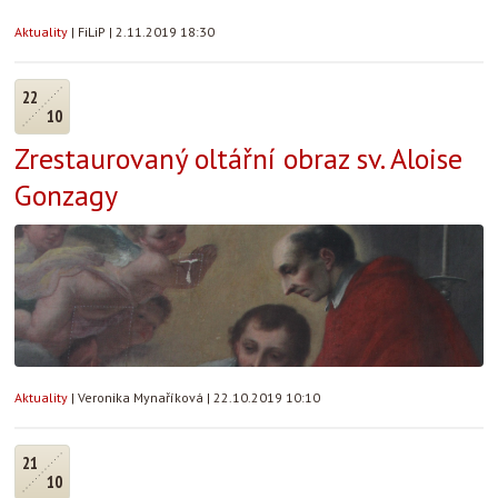
Aktuality
|
FiLiP
|
2.11.2019 18:30
22
10
Zrestaurovaný oltářní obraz sv. Aloise
Gonzagy
Aktuality
|
Veronika Mynaříková
|
22.10.2019 10:10
21
10