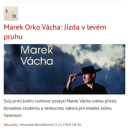
5
11
Marek Orko Vácha: Jízda v levém
pruhu
Svůj první knižní rozhovor poskytl Marek Vácha svému příteli,
bývalému studentu a vedoucímu táborů pro mládež Jožinu
Valentovi.
Aktuality
|
Veronika Mynaříková
|
5.11.2019 18:30