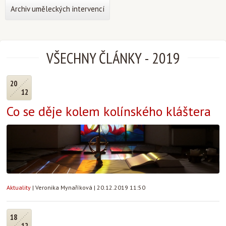
Archiv uměleckých intervencí
VŠECHNY ČLÁNKY
-
2019
20
12
Co se děje kolem kolínského kláštera
Aktuality
|
Veronika Mynaříková
|
20.12.2019 11:50
18
12