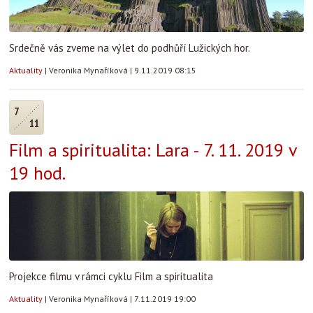
Srdečně vás zveme na výlet do podhůří Lužických hor.
Aktuality
|
Veronika Mynaříková
|
9.11.2019 08:15
7
11
Film a spiritualita: Lara - 7. 11. 2019 v
19 hod.
Projekce filmu v rámci cyklu Film a spiritualita
Aktuality
|
Veronika Mynaříková
|
7.11.2019 19:00