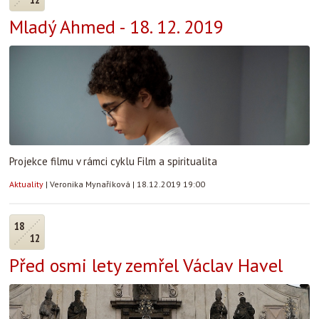
Mladý Ahmed - 18. 12. 2019
Projekce filmu v rámci cyklu Film a spiritualita
Aktuality
|
Veronika Mynaříková
|
18.12.2019 19:00
18
12
Před osmi lety zemřel Václav Havel