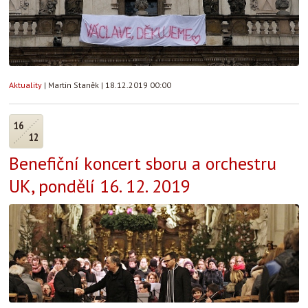
Aktuality
|
Martin Staněk
|
18.12.2019 00:00
16
12
Benefiční koncert sboru a orchestru
UK, pondělí 16. 12. 2019