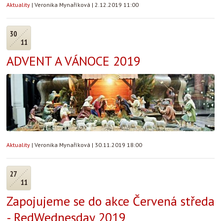
Aktuality
|
Veronika Mynaříková
|
2.12.2019 11:00
30
11
ADVENT A VÁNOCE 2019
Aktuality
|
Veronika Mynaříková
|
30.11.2019 18:00
27
11
Zapojujeme se do akce Červená středa
- RedWednesday 2019