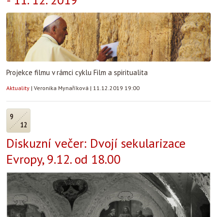
Projekce filmu v rámci cyklu Film a spiritualita
Aktuality
|
Veronika Mynaříková
|
11.12.2019 19:00
9
12
Diskuzní večer: Dvojí sekularizace
Evropy, 9.12. od 18.00