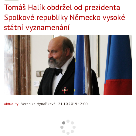
Tomáš Halík obdržel od prezidenta
Spolkové republiky Německo vysoké
státní vyznamenání
Aktuality
|
Veronika Mynaříková
|
21.10.2019 12:00