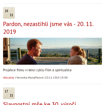
20
11
Pardon, nezastihli jsme vás - 20. 11.
2019
Projekce filmu v rámci cyklu Film a spiritualita
Aktuality
|
Veronika Mynaříková
|
20.11.2019 19:00
17
11
Slavnostní mše ke 30. výročí