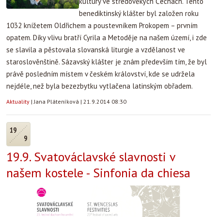
kultury ve středověkých Čechách. Tento
benediktinský klášter byl založen roku
1032 knížetem Oldřichem a poustevníkem Prokopem – prvním
opatem. Díky vlivu bratří Cyrila a Metoděje na našem území, i zde
se slavila a pěstovala slovanská liturgie a vzdělanost ve
staroslověnštině. Sázavský klášter je znám především tím, že byl
právě posledním místem v českém království, kde se udržela
nejdéle, než byla bezezbytku vytlačena latinským obřadem.
Aktuality
|
Jana Pláteníková
|
21.9.2014 08:30
19
9
19.9. Svatováclavské slavnosti v
našem kostele - Sinfonia da chiesa