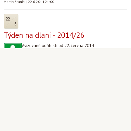
Martin Staněk
|
22.6.2014 21:00
22
6
Týden na dlani - 2014/26
Avizované události od 22. června 2014
22.-23. a 26.-29.6. NEPŘÍTOMEN Mons. Halík
Aktuality
|
FiLiP
|
22.6.2014 14:50
15
6
Týden na dlani - 2014/25
Avizované události od 15. června 2014
(Slavnost Nejsvětější Trojice)
od 19.6. NEPŘÍTOMEN Mons. Halík