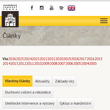
Články
Vše
2026
2025
2024
2023
2022
2021
2020
2019
2018
2017
2016
2015
2014
2013
2012
2011
2010
2009
2008
2007
2006
2005
2004
2003
Všechny články
Aktuality
Základy víry
Duchovní cvičení a rekolekce
Umělecké intervence a výstavy
Cyklus o manželství