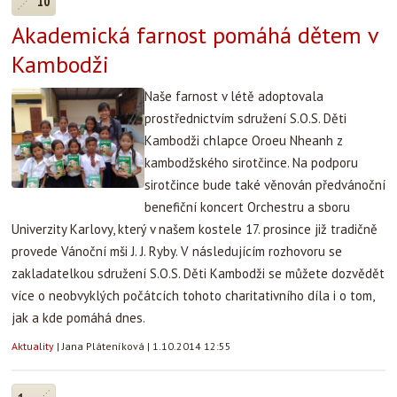
10
Akademická farnost pomáhá dětem v
Kambodži
Naše farnost v létě adoptovala
prostřednictvím sdružení S.O.S. Děti
Kambodži chlapce Oroeu Nheanh z
kambodžského sirotčince. Na podporu
sirotčince bude také věnován předvánoční
benefiční koncert Orchestru a sboru
Univerzity Karlovy, který v našem kostele 17. prosince již tradičně
provede Vánoční mši J. J. Ryby. V následujícím rozhovoru se
zakladatelkou sdružení S.O.S. Děti Kambodži se můžete dozvědět
více o neobvyklých počátcích tohoto charitativního díla i o tom,
jak a kde pomáhá dnes.
Aktuality
|
Jana Pláteníková
|
1.10.2014 12:55