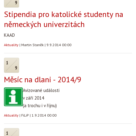
9
Stipendia pro katolické studenty na
německých univerzitách
KAAD
Aktuality
|
Martin Staněk
|
9.9.2014 00:00
1
9
Měsíc na dlani - 2014/9
Avizované události
v září 2014
(a trochu i v říjnu)
Aktuality
|
FiLiP
|
1.9.2014 00:00
1