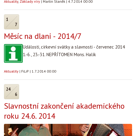
Aktuality
,
Základy víry
|
Martin Staněk
|
4.7.2014 00:00
1
7
Měsíc na dlani - 2014/7
Události, církevní svátky a slavnosti - červenec 2014
1.-6., 23.-31. NEPŘÍTOMEN Mons. Halík
Aktuality
|
FiLiP
|
1.7.2014 00:00
24
6
Slavnostní zakončení akademického
roku 24.6. 2014