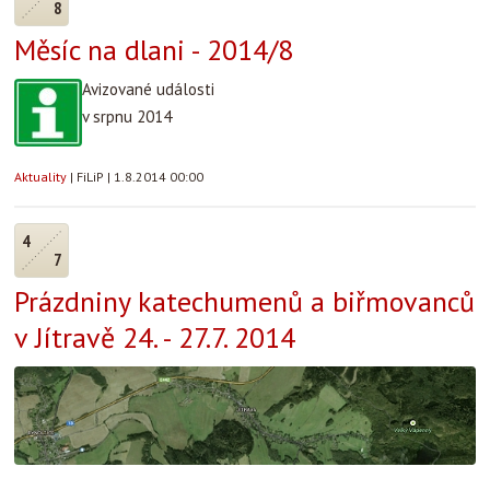
8
Měsíc na dlani - 2014/8
Avizované události
v srpnu 2014
Aktuality
|
FiLiP
|
1.8.2014 00:00
4
7
Prázdniny katechumenů a biřmovanců
v Jítravě 24. - 27.7. 2014