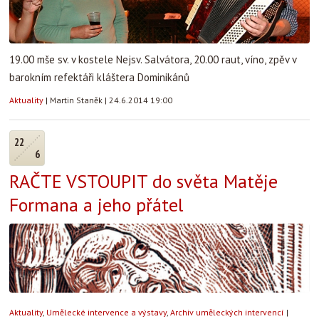
19.00 mše sv. v kostele Nejsv. Salvátora, 20.00 raut, víno, zpěv v
barokním refektáři kláštera Dominikánů
Aktuality
|
Martin Staněk
|
24.6.2014 19:00
22
6
RAČTE VSTOUPIT do světa Matěje
Formana a jeho přátel
Aktuality
,
Umělecké intervence a výstavy
,
Archiv uměleckých intervencí
|