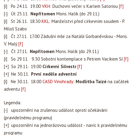
[i] Po 24.11. 19.00
VKH
: Duchovní večer s Karlem Satoriou
[f]
[-] Út 25.11.
Nepřítomen
Mons. Halík (do 29.11.)
[i] St 26.11. 18.30
KKL
: Manželství před církevním soudem - P.
Miloš Szabo
[i] Čt 27.11. 17.00 Zádušní mše z
a Natálii Gorbaněvskou
- Mons.
V. Malý
[f]
[-] Čt 27.11.
Nepřítomen
Mons. Halík (do 29.11.)
[i] So 29.11. 9.30 Sobotní kontemplace s Petrem Vacíkem SJ
[f]
[+] So 29.11. 19.00
Církevní Silvestr
[f]
[+] Ne 30.11.
První neděle adventní
[i] Ne 30.11. 18.00
CASD Vinohrady
:
Modlitba Taizé
na začátek
adventu
[f]
Legenda:
[-] upozornění na zrušenou událost oproti očekávání
(pravidelnému programu)
[+] upozornění na jednorázovou událost - navíc k pravidelnému
programu