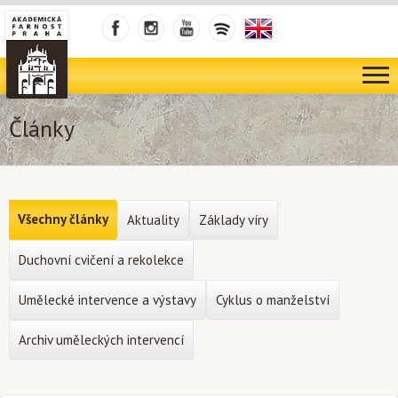
Články
Všechny články
Aktuality
Základy víry
Duchovní cvičení a rekolekce
Umělecké intervence a výstavy
Cyklus o manželství
Archiv uměleckých intervencí