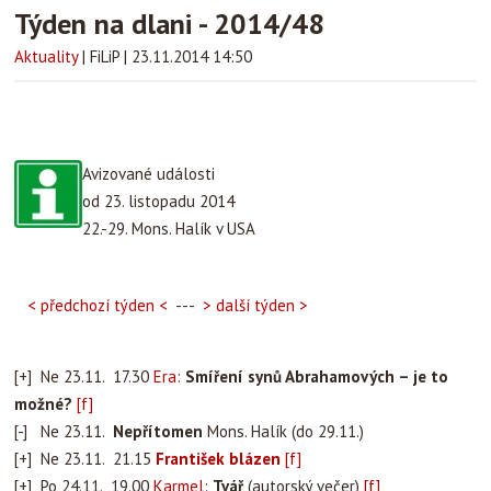
Týden na dlani - 2014/48
Aktuality
|
FiLiP
|
23.11.2014 14:50
Avizované události
od 23. listopadu 2014
22.-29. Mons. Halík v USA
< předchozí týden <
---
> další týden >
[+] Ne 23.11. 17.30
Era:
Smíření synů Abrahamových – je to
možné?
[f]
[-] Ne 23.11.
Nepřítomen
Mons. Halík (do 29.11.)
[+] Ne 23.11. 21.15
František blázen
[f]
[+] Po 24.11. 19.00
Karmel
:
Tvář
(autorský večer)
[f]