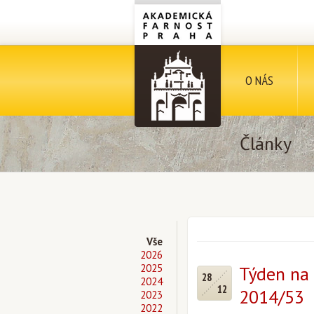
O NÁS
Články
Vše
2026
2025
Týden na 
28
2024
12
2014/53
2023
2022