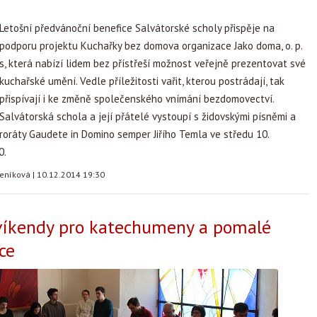
Letošní předvánoční benefice Salvátorské scholy přispěje na
podporu projektu Kuchařky bez domova organizace Jako doma, o. p.
s, která nabízí lidem bez přístřeší možnost veřejně prezentovat své
kuchařské umění. Vedle příležitosti vařit, kterou postrádají, tak
přispívají i ke změně společenského vnímání bezdomovectví.
Salvátorská schola a její přátelé vystoupí s židovskými písněmi a
roráty Gaudete in Domino semper Jiřího Temla ve středu 10.
0.
teníková
|
10.12.2014 19:30
 víkendy pro katechumeny a pomalé
ce