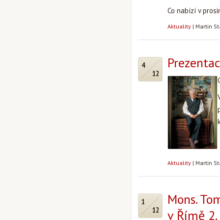
Co nabízí v pros
Aktuality
|
Martin S
Prezentac
4
12
Aktuality
|
Martin S
Mons. To
1
12
v Římě 2.