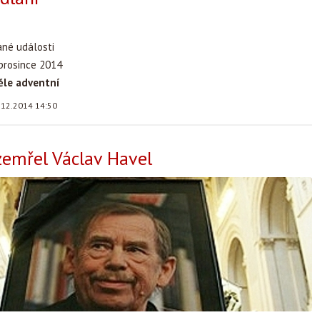
ané události
 prosince 2014
ěle adventní
.12.2014 14:50
zemřel Václav Havel