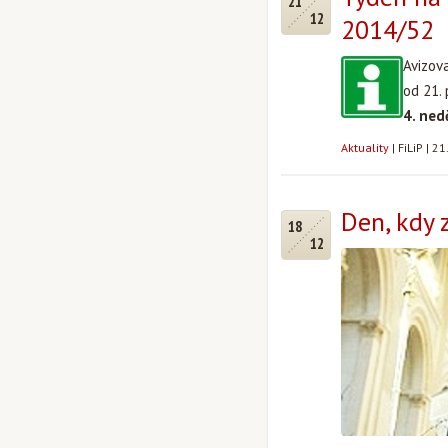
21
12
2014/52
Avizov
od 21.
4. ned
Aktuality
|
FiLiP
|
21
Den, kdy 
18
12