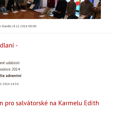
n Staněk
|
8.12.2014 00:00
dlani -
ané události
rosince 2014
ěle adventní
12.2014 14:50
n pro salvátorské na Karmelu Edith