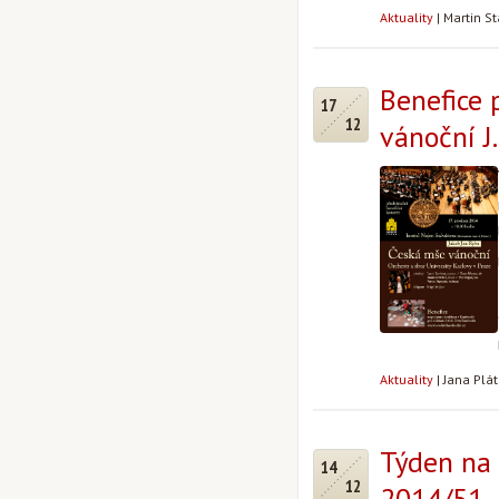
Aktuality
|
Martin S
Benefice 
17
12
vánoční J.
Aktuality
|
Jana Plá
Týden na 
14
12
2014/51