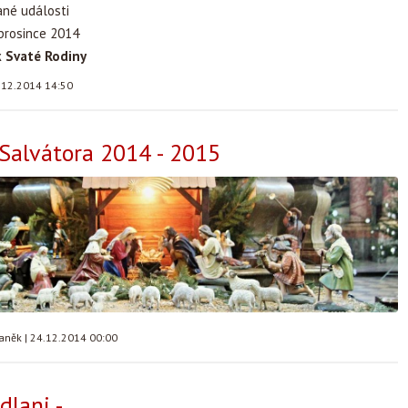
ané události
 prosince 2014
 Svaté Rodiny
.12.2014 14:50
Salvátora 2014 - 2015
taněk
|
24.12.2014 00:00
dlani -