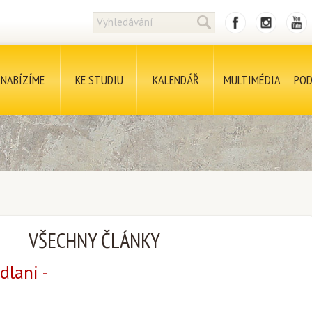
NABÍZÍME
KE STUDIU
KALENDÁŘ
MULTIMÉDIA
POD
VŠECHNY ČLÁNKY
dlani -