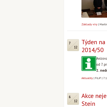
Základy víry
|
Marti
Týden na 
7
12
2014/50
Avizov
od 7. p
2. ned
Aktuality
|
FiLiP
|
7.
Akce neje
6
12
Stein