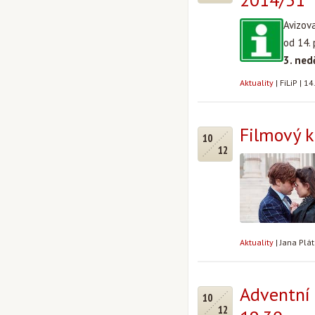
Avizov
od 14.
3. ned
Aktuality
|
FiLiP
|
14
Filmový kl
10
12
Aktuality
|
Jana Plá
Adventní 
10
12