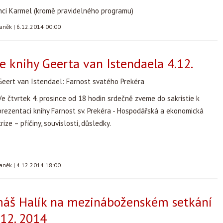
inci Karmel (kromě pravidelného programu)
taněk
|
6.12.2014 00:00
e knihy Geerta van Istendaela 4.12.
Geert van Istendael: Farnost svatého Prekéra
Ve čtvrtek 4. prosince od 18 hodin srdečně zveme do sakristie k
prezentaci knihy Farnost sv. Prekéra - Hospodářská a ekonomická
krize – příčiny, souvislosti, důsledky.
taněk
|
4.12.2014 18:00
máš Halík na mezináboženském setkání
 12. 2014