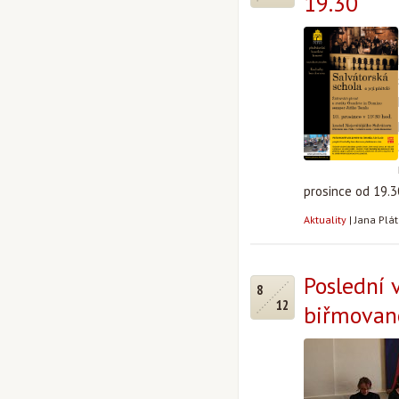
19.30
prosince od 19.3
Aktuality
|
Jana Plá
Poslední
8
12
biřmovan