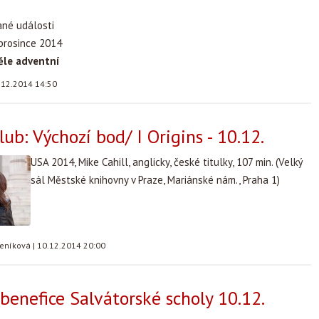
ané události
 prosince 2014
ěle adventní
.12.2014 14:50
ub: Výchozí bod/ I Origins - 10.12.
USA 2014, Mike Cahill, anglicky, české titulky, 107 min. (Velký
sál Městské knihovny v Praze, Mariánské nám., Praha 1)
teníková
|
10.12.2014 20:00
benefice Salvátorské scholy 10.12.