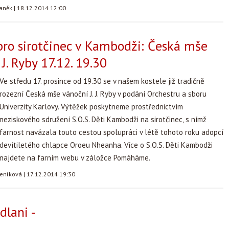
taněk
|
18.12.2014 12:00
pro sirotčinec v Kambodži: Česká mše
 J. Ryby 17.12. 19.30
Ve středu 17. prosince od 19.30 se v našem kostele již tradičně
rozezní Česká mše vánoční J. J. Ryby v podání Orchestru a sboru
Univerzity Karlovy. Výtěžek poskytneme prostřednictvím
neziskového sdružení S.O.S. Děti Kambodži na sirotčinec, s nímž
farnost navázala touto cestou spolupráci v létě tohoto roku adopcí
devítiletého chlapce Oroeu Nheanha. Více o S.O.S. Děti Kambodži
najdete na farním webu v záložce Pomáháme.
teníková
|
17.12.2014 19:30
dlani -